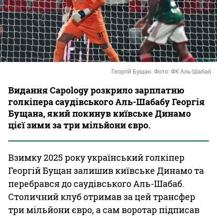
Казино
Георгій Бущан. Фото: ФК Аль-Шабаб
Видання Capology розкрило зарплатню
голкіпера саудівського Аль-Шабабу Георгія
Бущана, який покинув київське Динамо
цієї зими за три мільйони євро.
Взимку 2025 року український голкіпер
Георгій Бущан залишив київське Динамо та
перебрався до саудівського Аль-Шабаб.
Столичний клуб отримав за цей трансфер
три мільйони євро, а сам воротар підписав