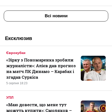
Всі новини
Ексклюзив
Єврокубки
«Зірку з Пономаренка зробили
журналісти»: Алієв дав прогноз
на матч ЛК Динамо – Карабах і
згадав Суркіса
5 серпня 18:23
УПЛ
«Маю довести, що мене тут
можуть купити»: Смоляков –