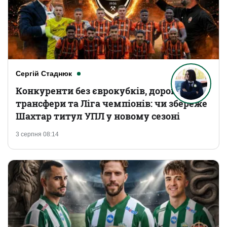
Сергій Стаднюк
Конкуренти без єврокубків, дорогі
трансфери та Ліга чемпіонів: чи збереже
Шахтар титул УПЛ у новому сезоні
3 серпня 08:14