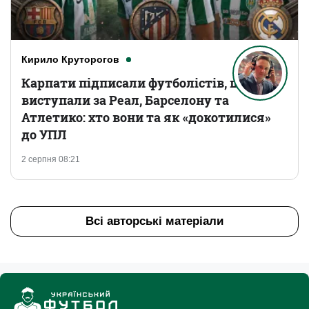
Кирило Круторогов
Карпати підписали футболістів, що
виступали за Реал, Барселону та
Атлетико: хто вони та як «докотилися»
до УПЛ
2 серпня 08:21
Всі авторські матеріали