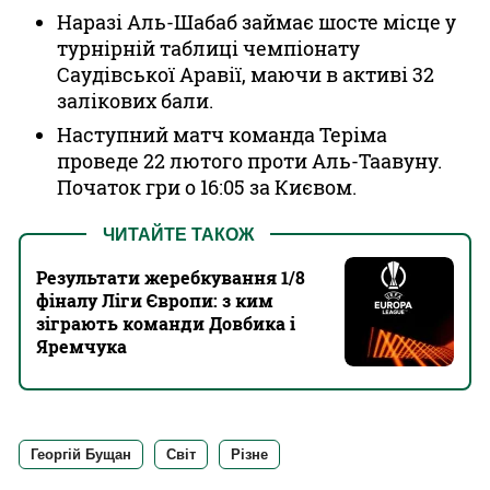
Наразі Аль-Шабаб займає шосте місце у
турнірній таблиці чемпіонату
Саудівської Аравії, маючи в активі 32
залікових бали.
Наступний матч команда Теріма
проведе 22 лютого проти Аль-Таавуну.
Початок гри о 16:05 за Києвом.
ЧИТАЙТЕ ТАКОЖ
Результати жеребкування 1/8
фіналу Ліги Європи: з ким
зіграють команди Довбика і
Яремчука
Георгій Бущан
Світ
Різне