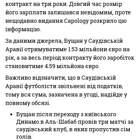
контракт на три роки. Довгий час розмір
його зарплати залишався невідомим, проте
нещодавно видання Capology розкрило цю
інформацію.
За даними джерела, Бущан у Саудівській
Аравії отримуватиме 1.53 мільйони євро на
рік, а за весь період контракту його заробіток
становитиме 4.59 мільйона євро.
Важливо відзначити, що в Саудівській
Аравії футболісти звільнені від податків,
тому вся сума, зазначена в угоді, надійде у
повному обсязі.
Бущан після переходу з київського
Динамо в Аль-Шабаб провів три матчі за
саудівський клуб, в яких пропустив сім
голів.