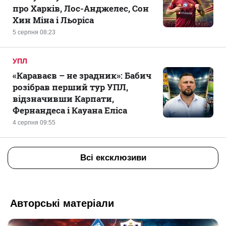
про Харків, Лос-Анджелес, Сон
Хин Міна і Льоріса
5 серпня 08:23
УПЛ
«Караваєв – не зрадник»: Бабич
розібрав перший тур УПЛ,
відзначивши Карпати,
Фернандеса і Кауана Еліса
4 серпня 09:55
Всі ексклюзиви
Авторські матеріали