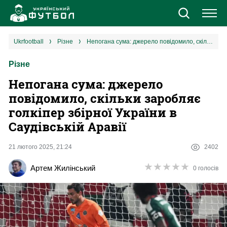
Новини
ukrfootball
різне
Непогана сума: джерело повідомило, скільки заробляє голкіпер збірної України в Саудівській Аравії
Різне
Збірна
Непогана сума: джерело
Єврокубки
повідомило, скільки заробляє
голкіпер збірної України в
УПЛ
Саудівській Аравії
1 ліга
21 лютого 2025, 21:24
2402
★
★
★
★
★
★
★
★
★
★
Артем Жилінський
0 голосів
2 ліга
Різне
Букмекери