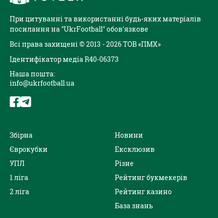
При цитуванні та використанні будь-яких матеріалів
посилання на "UkrFootball" обов'язкове
Всі права захищені © 2013 - 2026 ТОВ «ПМХ»
Ідентифікатор медіа R40-06373
Наша пошта:
info@ukrfootball.ua
Збірна
Новини
Єврокубки
Ексклюзив
УПЛ
Різне
1 ліга
Рейтинг букмекерів
2 ліга
Рейтинг казино
База знань