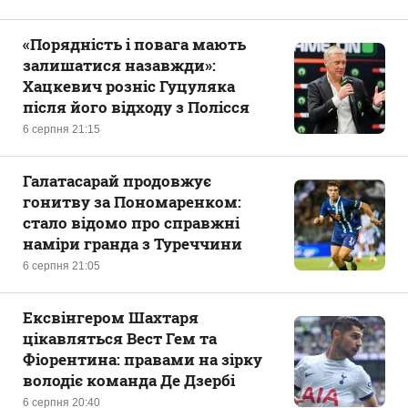
«Порядність і повага мають
залишатися назавжди»:
Хацкевич розніс Гуцуляка
після його відходу з Полісся
6 серпня 21:15
Галатасарай продовжує
гонитву за Пономаренком:
стало відомо про справжні
наміри гранда з Туреччини
6 серпня 21:05
Ексвінгером Шахтаря
цікавляться Вест Гем та
Фіорентина: правами на зірку
володіє команда Де Дзербі
6 серпня 20:40