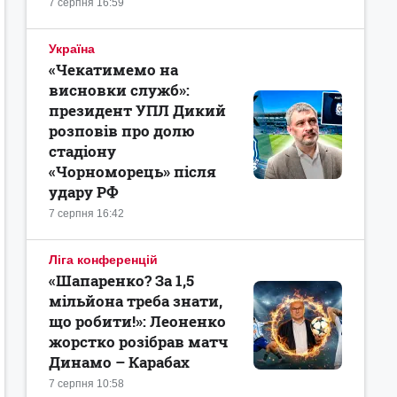
7 серпня 16:59
Україна
«Чекатимемо на
висновки служб»:
президент УПЛ Дикий
розповів про долю
стадіону
«Чорноморець» після
удару РФ
7 серпня 16:42
Ліга конференцій
«Шапаренко? За 1,5
мільйона треба знати,
що робити!»: Леоненко
жорстко розібрав матч
Динамо – Карабах
7 серпня 10:58