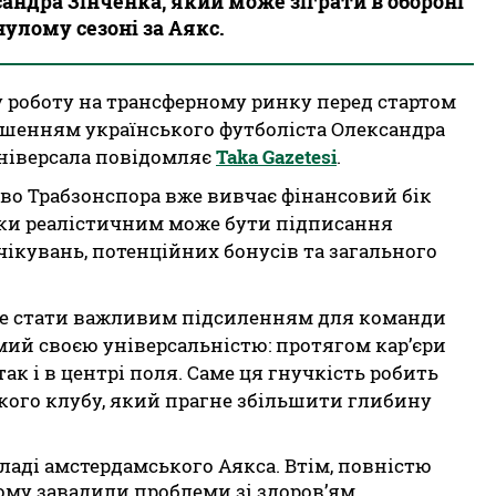
андра Зінченка, який може зіграти в обороні
нулому сезоні за Аякс.
 роботу на трансферному ринку перед стартом
рошенням українського футболіста Олександра
 універсала повідомляє
Taka Gazetesi
.
тво Трабзонспора вже вивчає фінансовий бік
ьки реалістичним може бути підписання
ікувань, потенційних бонусів та загального
же стати важливим підсиленням для команди
омий своєю універсальністю: протягом кар’єри
так і в центрі поля. Саме ця гнучкість робить
ого клубу, який прагне збільшити глибину
ладі амстердамського Аякса. Втім, повністю
ому завадили проблеми зі здоров’ям.