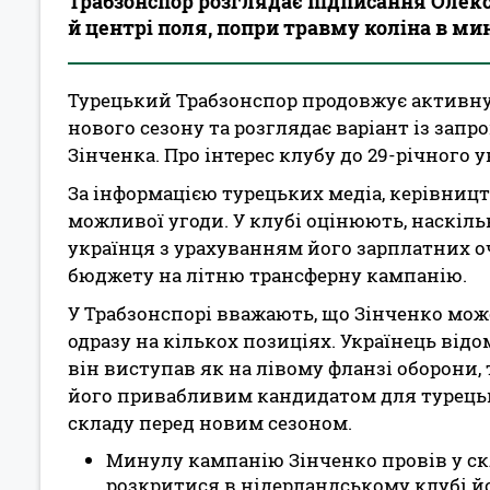
Трабзонспор розглядає підписання Олекс
й центрі поля, попри травму коліна в ми
Турецький Трабзонспор продовжує активну
нового сезону та розглядає варіант із зап
Зінченка. Про інтерес клубу до 29-річного
За інформацією турецьких медіа, керівниц
можливої угоди. У клубі оцінюють, наскіл
українця з урахуванням його зарплатних оч
бюджету на літню трансферну кампанію.
У Трабзонспорі вважають, що Зінченко мо
одразу на кількох позиціях. Українець від
він виступав як на лівому фланзі оборони, 
його привабливим кандидатом для турецьк
складу перед новим сезоном.
Минулу кампанію Зінченко провів у ск
розкритися в нідерландському клубі й