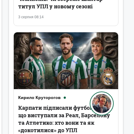
титул УПЛ у новому сезоні
3 серпня 08:14
Кирило Круторогов
Карпати підписали футболістів,
що виступали за Реал, Барселону
та Атлетико: хто вони та як
«докотилися» до УПЛ