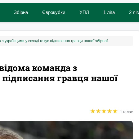
Збірна
Єврокубки
УПЛ
1 ліга
2 ліг
 з українцями у складі готує підписання гравця нашої збірної
 відома команда з
є підписання гравця нашої
★
★
★
★
★
★
★
★
★
★
1 голос