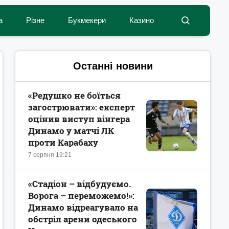
а
Різне
Букмекери
Казино
Останні новини
«Редушко не боїться
загострювати»: експерт
оцінив виступ вінгера
Динамо у матчі ЛК
проти Карабаху
7 серпня 19:21
«Стадіон – відбудуємо.
Ворога – переможемо!»:
Динамо відреагувало на
обстріл арени одеського