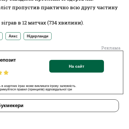
оліст пропустив практично всю другу частину
зіграв в 12 матчах (734 хвилини).
Аякс
Нідерланди
Реклама
депозит
На сайт
 в азартних іграх може викликати ігрову залежність.
римуйтеся правил (принципів) відповідальної гри
букмекери