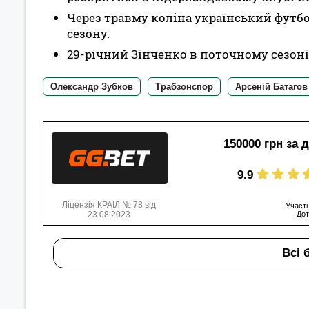
Через травму коліна український футб
сезону.
29-річний Зінченко в поточному сезоні 
Олександр Зубков
Трабзонспор
Арсеній Батагов
150000 грн за 
9.9
Ліцензія КРАІЛ № 78 від
Участь
23.08.2023
Дот
Всі 