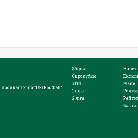
Збірна
Новин
Єврокубки
Екскл
УПЛ
Різне
 посилання на "UkrFootball"
1 ліга
Рейти
2 ліга
Рейти
База з