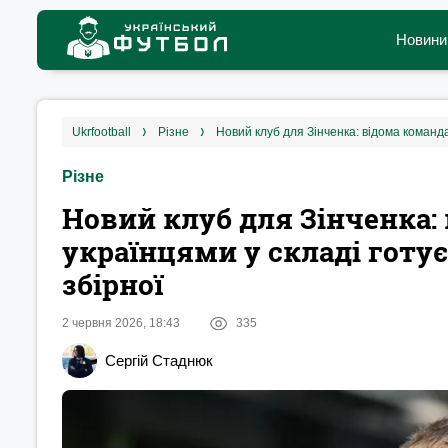
Новини
ukrfootball
різне
Новий клуб для Зінченка: відома команда
Різне
Новий клуб для Зінченка:
українцями у складі готу
збірної
2 червня 2026, 18:43
335
Сергій Стаднюк