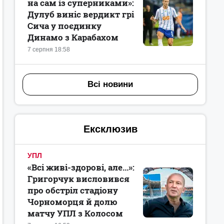
на сам із суперниками»:
Дулуб виніс вердикт грі
Сича у поєдинку
Динамо з Карабахом
7 серпня 18:58
Всі новини
Ексклюзив
УПЛ
«Всі живі-здорові, але...»:
Григорчук висловився
про обстріл стадіону
Чорноморця й долю
матчу УПЛ з Колосом