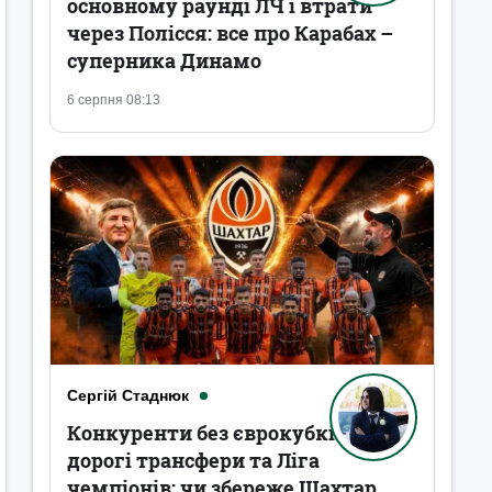
основному раунді ЛЧ і втрати
через Полісся: все про Карабах –
суперника Динамо
6 серпня 08:13
Сергій Стаднюк
Конкуренти без єврокубків,
дорогі трансфери та Ліга
чемпіонів: чи збереже Шахтар