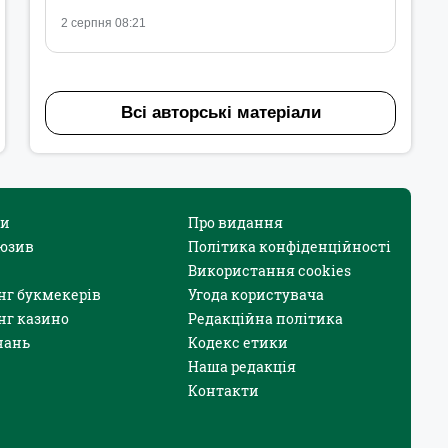
2 серпня 08:21
Всі авторські матеріали
и
Про видання
юзив
Політика конфіденційності
Використання cookies
нг букмекерів
Угода користувача
нг казино
Редакційна політика
нань
Кодекс етики
Наша редакція
Контакти