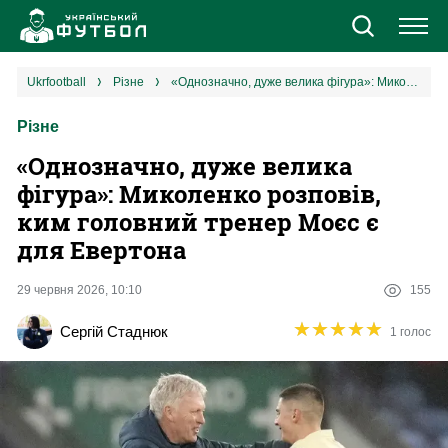
Новини
ukrfootball
різне
«Однозначно, дуже велика фігура»: Миколенко розповів, ким головний тренер Моєс є для Евертона
Різне
Збірна
«Однозначно, дуже велика
Єврокубки
фігура»: Миколенко розповів,
ким головний тренер Моєс є
УПЛ
для Евертона
1 ліга
29 червня 2026, 10:10
155
★
★
★
★
★
★
★
★
★
★
Сергій Стаднюк
1 голос
2 ліга
Різне
Букмекери