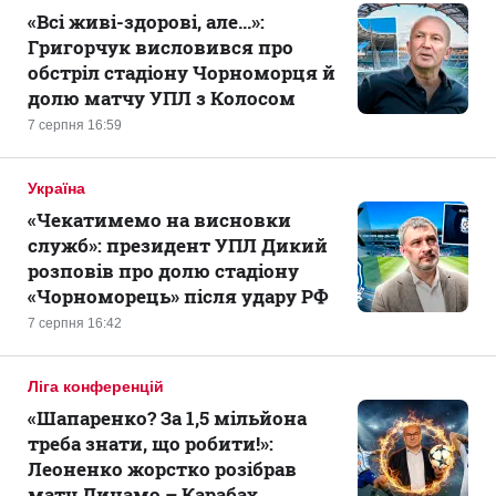
«Всі живі-здорові, але...»:
Григорчук висловився про
обстріл стадіону Чорноморця й
долю матчу УПЛ з Колосом
7 серпня 16:59
Україна
«Чекатимемо на висновки
служб»: президент УПЛ Дикий
розповів про долю стадіону
«Чорноморець» після удару РФ
7 серпня 16:42
Ліга конференцій
«Шапаренко? За 1,5 мільйона
треба знати, що робити!»:
Леоненко жорстко розібрав
матч Динамо – Карабах