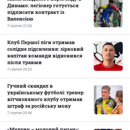
Динамо: легіонер готується
підписати контракт із
Валенсією
7 серпня 21:04
Клуб Першої ліги отримав
солідне підсилення: зірковий
капітан команди відновився
після травми
7 серпня 20:53
Гучний скандал в
українському футболі: тренер
вітчизняного клубу отримав
штраф за російську мову
7 серпня 20:46
«Мудрик – молодий пацан»: