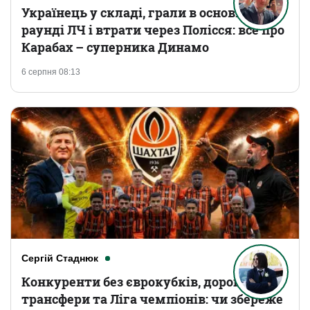
Українець у складі, грали в основному
раунді ЛЧ і втрати через Полісся: все про
Карабах – суперника Динамо
6 серпня 08:13
Сергій Стаднюк
Конкуренти без єврокубків, дорогі
трансфери та Ліга чемпіонів: чи збереже