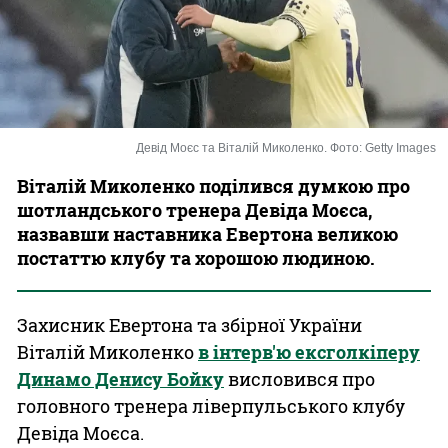
Казино
Девід Моєс та Віталій Миколенко. Фото: Getty Images
Віталій Миколенко поділився думкою про
шотландського тренера Девіда Моєса,
назвавши наставника Евертона великою
постаттю клубу та хорошою людиною.
Захисник Евертона та збірної України
Віталій Миколенко
в інтерв'ю ексголкіперу
Динамо Денису Бойку
висловився про
головного тренера ліверпульського клубу
Девіда Моєса.