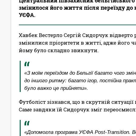
Центральний півзахисник бельгійського 
змінилося його життя після переїзду до
УЄФА.
Хавбек Вестерло Сергій Сидорчук відверто р
змінилися пріоритети в житті, адже його ч
йому було складно звикнути.
«З моїм переїздом до Бельгії багато чого зм
до іншого ритму: багато ігор, постійна прак
було важко це прийняти».
Футболіст зізнався, що в скрутній ситуації
Саме завдяки їй Сидорчук зміг переосмисл
«Допомогла програма УЄФА Post-Transition. 