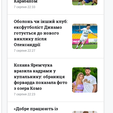
Карабахом
7 серпня 22:33
Оболонь чи інший клуб:
ексфутболіст Динамо
готується до нового
виклику після
Олександрії
7 серпня 22:27
Кохана Яремчука
вразила кадрами у
купальнику: обраниця
форварда показала фото
з озера Комо
7 серпня 22:23
«Добре працюють із