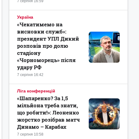
7 серпня 16:59
Україна
«Чекатимемо на
висновки служб»:
президент УПЛ Дикий
розповів про долю
стадіону
«Чорноморець» після
удару РФ
7 серпня 16:42
Ліга конференцій
«Шапаренко? За 1,5
мільйона треба знати,
що робити!»: Леоненко
жорстко розібрав матч
Динамо – Карабах
7 серпня 10:58