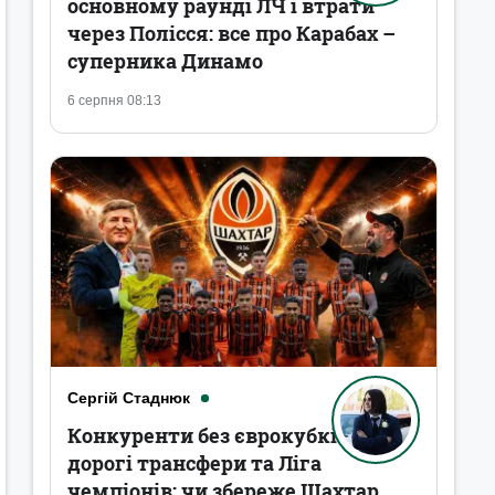
основному раунді ЛЧ і втрати
через Полісся: все про Карабах –
суперника Динамо
6 серпня 08:13
Сергій Стаднюк
Конкуренти без єврокубків,
дорогі трансфери та Ліга
чемпіонів: чи збереже Шахтар