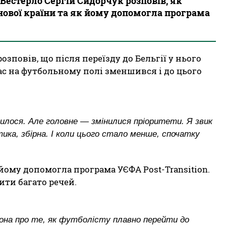
Вестерло Сергій Сидорчук розповів, як
 нової країни та як йому допомогла програма
озповів, що після переїзду до Бельгії у нього
ас на футбольному полі зменшився і до цього
інилося. Але головне — змінилися пріоритети. Я звик
тика, збірна. І коли цього стало менше, спочатку
 йому допомогла програма УЄФА Post-Transition.
ити багато речей.
Вона про те, як футболісту плавно перейти до