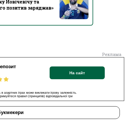
ку Йовічевічу та
ого позитив заряджав‎»
Реклама
депозит
На сайт
 в азартних іграх може викликати ігрову залежність.
римуйтеся правил (принципів) відповідальної гри
букмекери