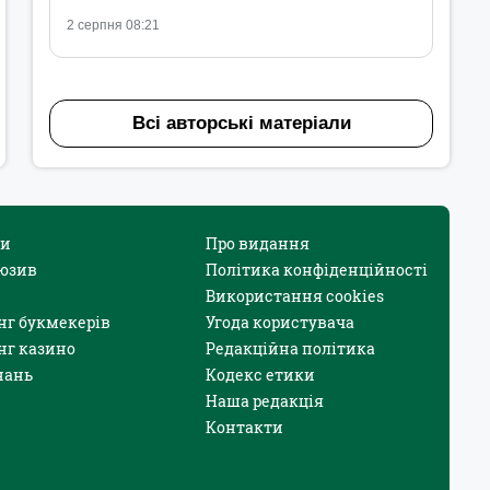
2 серпня 08:21
Всі авторські матеріали
и
Про видання
юзив
Політика конфіденційності
Використання cookies
нг букмекерів
Угода користувача
нг казино
Редакційна політика
нань
Кодекс етики
Наша редакція
Контакти