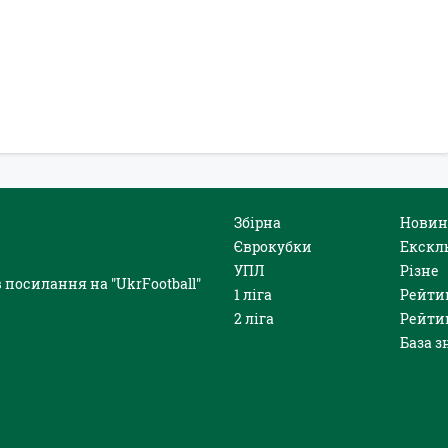
Збірна
Новин
Єврокубки
Екскл
УПЛ
Різне
 посилання на "UkrFootball"
1 ліга
Рейти
2 ліга
Рейти
База з