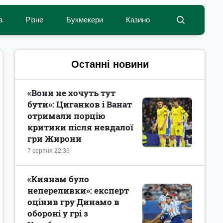
а
Різне
Букмекери
Казино
Останні новини
«Вони не хочуть тут
бути»: Циганков і Ванат
отримали порцію
критики після невдалої
гри Жирони
7 серпня 22:36
«Киянам було
непереливки»: експерт
оцінив гру Динамо в
обороні у грі з