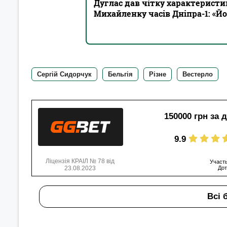
Дуглас дав чітку характеристи
Михайленку часів Дніпра-1: «Й
Сергій Сидорчук
Бельгія
Різне
Вестерло
150000 грн за 
9.9
Ліцензія КРАІЛ № 78 від
Участь
23.08.2023
Дот
Всі 