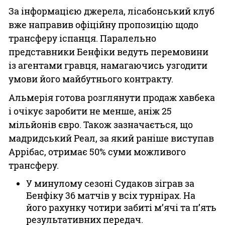
За інформацією джерела, лісабонський клуб
вже направив офіційну пропозицію щодо
трансферу іспанця. Паралельно
представники Бенфіки ведуть перемовини
із агентами гравця, намагаючись узгодити
умови його майбутнього контракту.
Альмерія готова розглянути продаж хавбека
і очікує заробити не менше, аніж 25
мільйонів євро. Також зазначається, що
мадридський Реал, за який раніше виступав
Аррібас, отримає 50% суми можливого
трансферу.
У минулому сезоні Судаков зіграв за
Бенфіку 36 матчів у всіх турнірах. На
його рахунку чотири забиті м’ячі та п’ять
результативних передач.