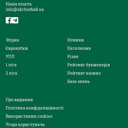
Наша пошта:
info@ukrfootball.ua
Збірна
Новини
Єврокубки
Ексклюзив
УПЛ
Різне
1 ліга
Рейтинг букмекерів
2 ліга
Рейтинг казино
База знань
Про видання
Політика конфіденційності
Використання cookies
Угода користувача