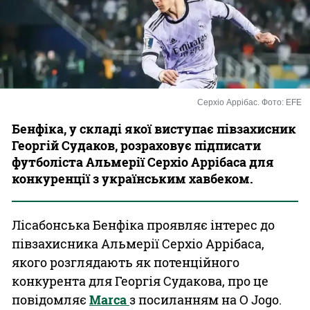
Казино
Серхіо Аррібас. Фото: EFE
Бенфіка, у складі якої виступає півзахисник
Георгій Судаков, розраховує підписати
футболіста Альмерії Серхіо Аррібаса для
конкуренції з українським хавбеком.
Лісабонська Бенфіка проявляє інтерес до
півзахисника Альмерії Серхіо Аррібаса,
якого розглядають як потенційного
конкурента для Георгія Судакова, про це
повідомляє
Marca
з посиланням на O Jogo.