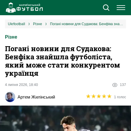
Новини
ukrfootball
різне
Погані новини для Судакова: Бенфіка знайшла футболіста, який може стати конкурентом українця
Різне
Збірна
Погані новини для Судакова:
Єврокубки
Бенфіка знайшла футболіста,
який може стати конкурентом
УПЛ
українця
1 ліга
4 липня 2026, 18:40
137
★
★
★
★
★
★
★
★
★
★
Артем Жилінський
1 голос
2 ліга
Різне
Букмекери