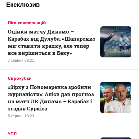
Ексклюзив
Ліга конференцій
Оцінки матчу Динамо –
Карабах від Дулуба: «Шапаренко
міг ставити крапку, але тепер
все вирішиться в Баку»
7 серпня 08:21
Єврокубки
«Зірку з Пономаренка зробили
журналісти»: Алієв дав прогноз
на матч ЛК Динамо – Карабах і
згадав Суркіса
5 серпня 18:23
УПЛ