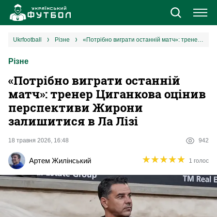
Новини
ukrfootball
різне
«Потрібно виграти останній матч»: тренер Циганкова оцінив перспективи Жирони залишитися в Ла Лізі
Різне
Збірна
«Потрібно виграти останній
Єврокубки
матч»: тренер Циганкова оцінив
перспективи Жирони
УПЛ
залишитися в Ла Лізі
1 ліга
18 травня 2026, 16:48
942
★
★
★
★
★
★
★
★
★
★
Артем Жилінський
1 голос
2 ліга
Різне
Букмекери