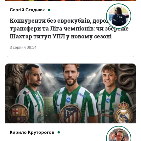
Сергій Стаднюк
Конкуренти без єврокубків, дорогі
трансфери та Ліга чемпіонів: чи збереже
Шахтар титул УПЛ у новому сезоні
3 серпня 08:14
Кирило Круторогов