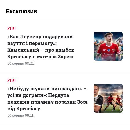
Ексклюзив
УПЛ
«Ван Леувену подарували
взуття і перемогу»:
Каменський – про камбек
Кривбасу в матчі із Зорею
10 серпня 08:21
УПЛ
«Не буду шукати виправдань –
усі не дограли»: Пердута
пояснив причину поразки Зорі
від Кривбасу
10 серпня 08:11