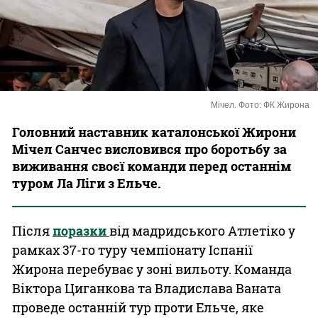
Казино
Мічел. Фото: ФК Жирона
Головний наставник каталонської Жирони
Мічел Санчес висловився про боротьбу за
виживання своєї команди перед останнім
туром Ла Ліги з Ельче.
Після
поразки
від мадридського Атлетіко у
рамках 37-го туру чемпіонату Іспанії
Жирона перебуває у зоні вильоту. Команда
Віктора Циганкова та Владислава Ваната
проведе останній тур проти Ельче, яке