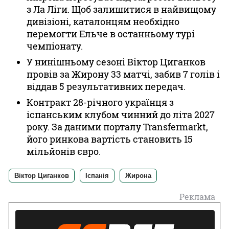
з Ла Ліги. Щоб залишитися в найвищому
дивізіоні, каталонцям необхідно
перемогти Ельче в останньому турі
чемпіонату.
У нинішньому сезоні Віктор Циганков
провів за Жирону 33 матчі, забив 7 голів і
віддав 5 результативних передач.
Контракт 28-річного українця з
іспанським клубом чинний до літа 2027
року. За даними порталу Transfermarkt,
його ринкова вартість становить 15
мільйонів євро.
Віктор Циганков
Іспанія
Жирона
Реклама