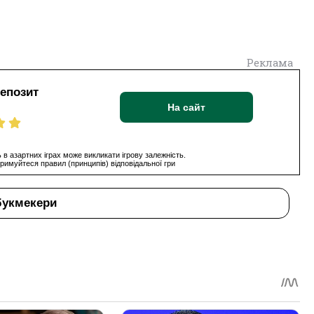
Реклама
депозит
На сайт
 в азартних іграх може викликати ігрову залежність.
римуйтеся правил (принципів) відповідальної гри
букмекери