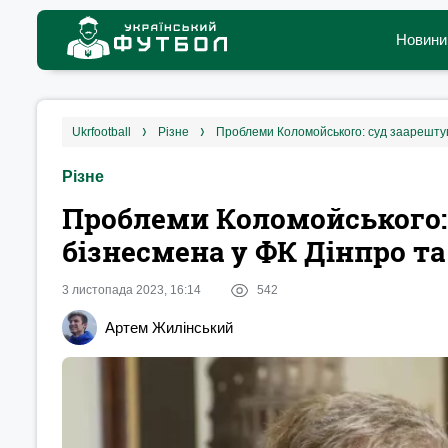
Новини
ukrfootball
різне
Проблеми Коломойського: суд заарештува
Різне
Проблеми Коломойського: 
бізнесмена у ФК Дінпро т
3 листопада 2023, 16:14
542
Артем Жилінський