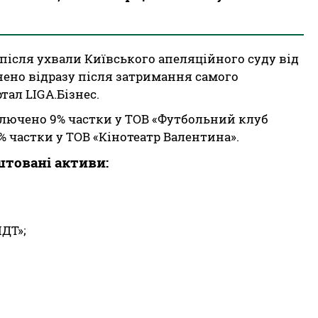
після ухвали Київського апеляційного суду від
снено відразу після затримання самого
ал LIGA.Бізнес.
ключено 9% частки у ТОВ «Футбольний клуб
% частки у ТОВ «Кінотеатр Валентина».
штовані активи:
ЛДТ»;