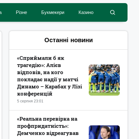
а
Різне
Букмекери
Казино
Останні новини
«Сприймали б як
трагедію»: Алієв
відповів, на кого
покладає надії у матчі
Динамо – Карабах у Лізі
конференцій
5 серпня 23:01
«Реальна перевірка на
профпридатність»:
Демченко відреагував