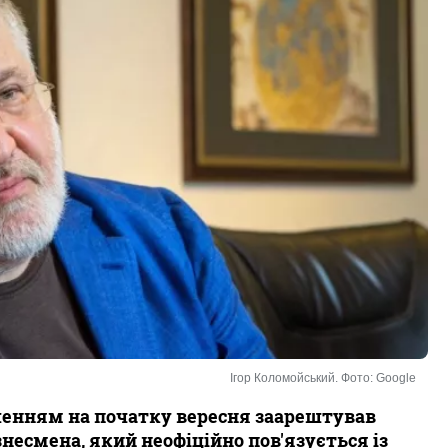
Ігор Коломойський. Фото: Google
шенням на початку вересня заарештував
знесмена, який неофіційно пов'язується із