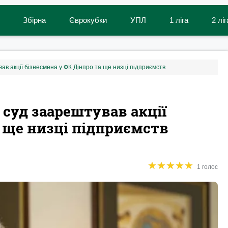
Збірна
Єврокубки
УПЛ
1 ліга
2 ліг
в акції бізнесмена у ФК Дінпро та ще низці підприємств
суд заарештував акції
а ще низці підприємств
★
★
★
★
★
★
★
★
★
★
1 голос