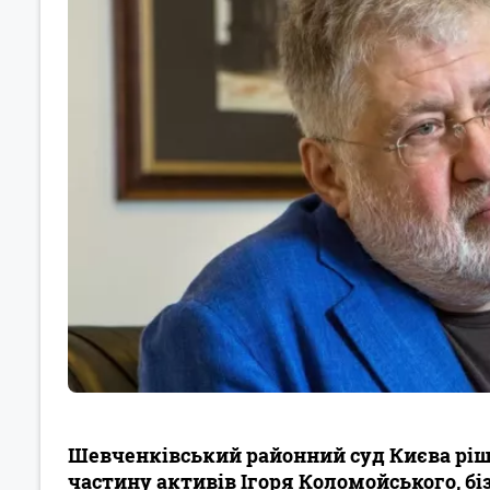
Шевченківський районний суд Києва рі
частину активів Ігоря Коломойського, бі