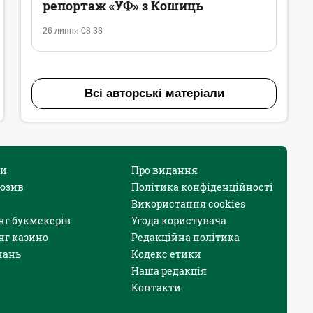
репортаж «УФ» з Кошиць
26 липня 08:38
Всі авторські матеріали
и
Про видання
юзив
Політика конфіденційності
Використання cookies
нг букмекерів
Угода користувача
нг казино
Редакційна політика
нань
Кодекс етики
Наша редакція
Контакти