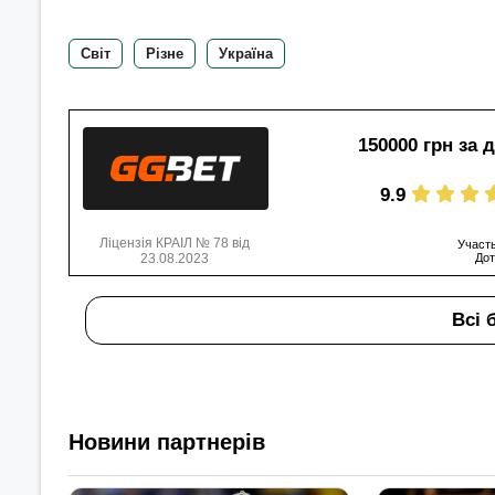
Світ
Різне
Україна
150000 грн за 
9.9
Ліцензія КРАІЛ № 78 від
Участь
23.08.2023
Дот
Всі 