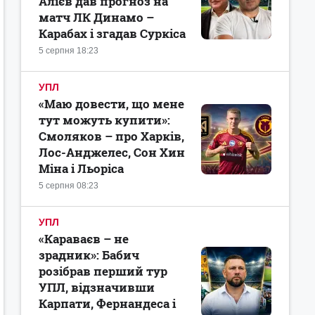
Алієв дав прогноз на
матч ЛК Динамо –
Карабах і згадав Суркіса
5 серпня 18:23
УПЛ
«Маю довести, що мене
тут можуть купити»:
Смоляков – про Харків,
Лос-Анджелес, Сон Хин
Міна і Льоріса
5 серпня 08:23
УПЛ
«Караваєв – не
зрадник»: Бабич
розібрав перший тур
УПЛ, відзначивши
Карпати, Фернандеса і