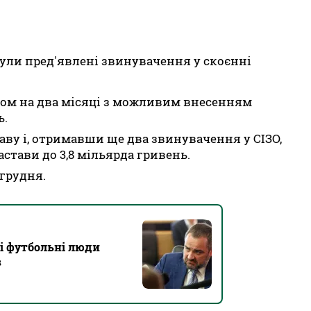
були пред'явлені звинувачення у скоєнні
ном на два місяці з можливим внесенням
ь.
ву і, отримавши ще два звинувачення у СІЗО,
стави до 3,8 мільярда гривень.
 грудня.
і футбольні люди
в