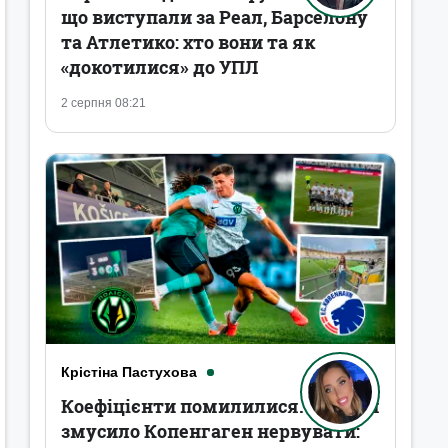
що виступали за Реал, Барселону
та Атлетико: хто вони та як
«докотилися» до УПЛ
2 серпня 08:21
Крістіна Пастухова
Коефіцієнти помилилися. Полісся
змусило Копенгаген нервувати: