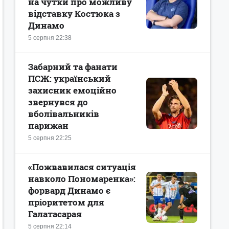
на чутки про можливу
відставку Костюка з
Динамо
5 серпня 22:38
Забарний та фанати
ПСЖ: український
захисник емоційно
звернувся до
вболівальників
парижан
5 серпня 22:25
«Пожвавилася ситуація
навколо Пономаренка»:
форвард Динамо є
пріоритетом для
Галатасарая
5 серпня 22:14