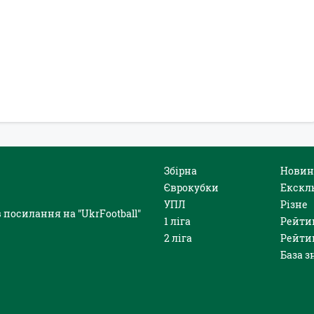
Збірна
Новин
Єврокубки
Екскл
УПЛ
Різне
 посилання на "UkrFootball"
1 ліга
Рейти
2 ліга
Рейти
База з