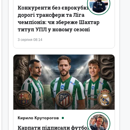
Конкуренти без єврокубків,
дорогі трансфери та Ліга
чемпіонів: чи збереже Шахтар
титул УПЛ у новому сезоні
3 серпня 08:14
Кирило Круторогов
Карпати підписали футболістів,