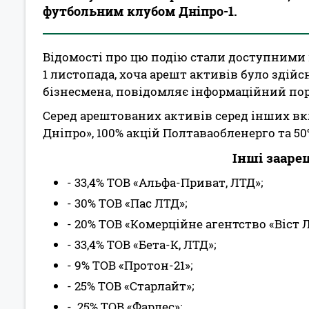
футбольним клубом Дніпро-1.
Відомості про цю подію стали доступними 
1 листопада, хоча арешт активів було здій
бізнесмена, повідомляє інформаційний порт
Серед арештованих активів серед інших в
Дніпро», 100% акцій Полтаваобленерго та 50
Інші зааре
- 33,4% ТОВ «Альфа-Приват, ЛТД»;
- 30% ТОВ «Пас ЛТД»;
- 20% ТОВ «Комерційне агентство «Віст 
- 33,4% ТОВ «Бета-К, ЛТД»;
- 9% ТОВ «Протон-21»;
- 25% ТОВ «Старлайт»;
- 25% ТОВ «Фарлес»;