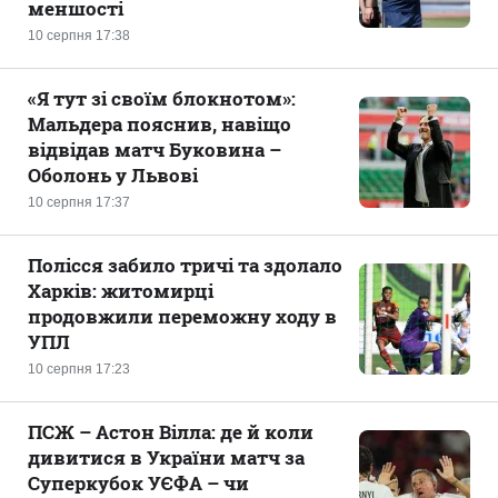
меншості
10 серпня 17:38
«Я тут зі своїм блокнотом»:
Мальдера пояснив, навіщо
відвідав матч Буковина –
Оболонь у Львові
10 серпня 17:37
Полісся забило тричі та здолало
Харків: житомирці
продовжили переможну ходу в
УПЛ
10 серпня 17:23
ПСЖ – Астон Вілла: де й коли
дивитися в України матч за
Суперкубок УЄФА – чи