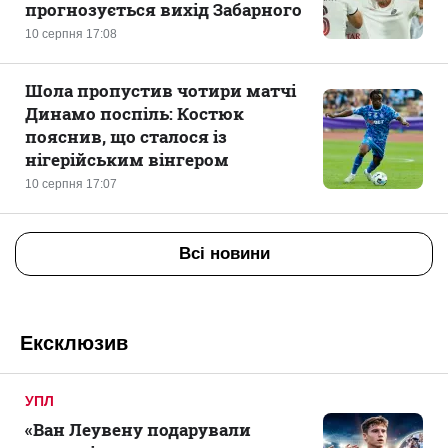
прогнозується вихід Забарного
10 серпня 17:08
Шола пропустив чотири матчі
Динамо поспіль: Костюк
пояснив, що сталося із
нігерійським вінгером
10 серпня 17:07
Всі новини
Ексклюзив
УПЛ
«Ван Леувену подарували