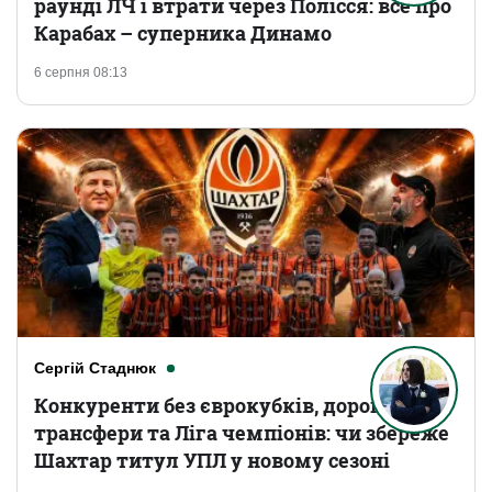
раунді ЛЧ і втрати через Полісся: все про
Карабах – суперника Динамо
6 серпня 08:13
Сергій Стаднюк
Конкуренти без єврокубків, дорогі
трансфери та Ліга чемпіонів: чи збереже
Шахтар титул УПЛ у новому сезоні