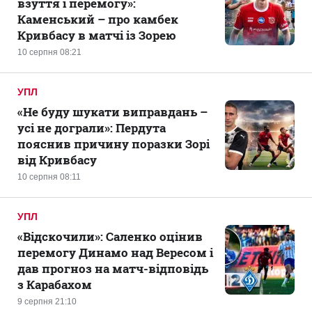
взуття і перемогу»:
Каменський – про камбек
Кривбасу в матчі із Зорею
10 серпня 08:21
УПЛ
«Не буду шукати виправдань –
усі не дограли»: Пердута
пояснив причину поразки Зорі
від Кривбасу
10 серпня 08:11
УПЛ
«Відскочили»: Саленко оцінив
перемогу Динамо над Вересом і
дав прогноз на матч-відповідь
з Карабахом
9 серпня 21:10