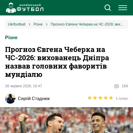
Новини
ukrfootball
різне
Прогноз Євгена Чеберка на ЧС-2026: вихованець Дніпра назвав головних фаворитів мундіалю
Різне
Збірна
Прогноз Євгена Чеберка на
Єврокубки
ЧС-2026: вихованець Дніпра
назвав головних фаворитів
УПЛ
мундіалю
1 ліга
26 червня 2026, 16:47
169
★
★
★
★
★
★
★
★
★
★
Сергій Стаднюк
1 голос
2 ліга
Різне
Букмекери