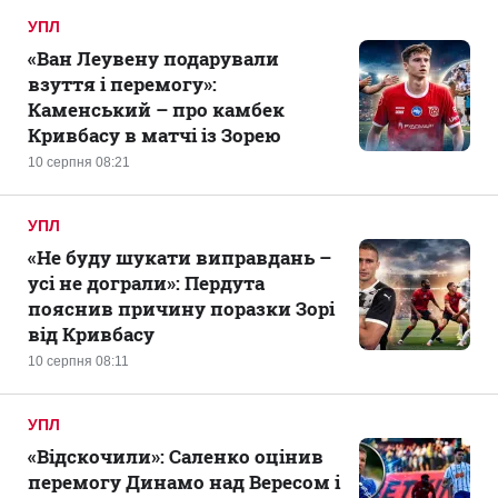
УПЛ
«Ван Леувену подарували
взуття і перемогу»:
Каменський – про камбек
Кривбасу в матчі із Зорею
10 серпня 08:21
УПЛ
«Не буду шукати виправдань –
усі не дограли»: Пердута
пояснив причину поразки Зорі
від Кривбасу
10 серпня 08:11
УПЛ
«Відскочили»: Саленко оцінив
перемогу Динамо над Вересом і