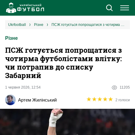
Новини
ukrfootball
різне
ПСЖ готується попрощатися з чотирма футболістами влітку: чи потрапив до списку Забарний
Різне
Збірна
ПСЖ готується попрощатися з
Єврокубки
чотирма футболістами влітку:
чи потрапив до списку
УПЛ
Забарний
1 ліга
1 червня 2026, 12:54
11205
★
★
★
★
★
★
★
★
★
★
Артем Жилінський
2 голоси
2 ліга
Різне
Букмекери