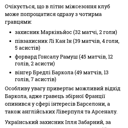
Очікується, що в літнє міжсезоння клуб
може попрощатися одразу з чотирма
гравцями:
захисник Маркіньйос (32 матчі, 2 голи)
півзахисник Лі Кан Ін (39 матчів, 4 голи,
5 асистів)
форвард Гонсалу Рамуш (45 матчів, 12
голів, 2 асисти)
вінгер Бредлі Баркола (49 матчів, 13
голів, 7 асистів)
Особливу увагу привертає можливий відхід
Баркола, адже гравець збірної Франції
опинився у сфері інтересів Барселони, а
також англійських Ліверпуля та Арсеналу.
Український захисник Ілля Забарний, за