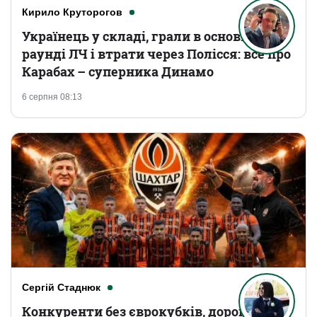
Кирило Круторогов
Українець у складі, грали в основному
раунді ЛЧ і втрати через Полісся: все про
Карабах – суперника Динамо
6 серпня 08:13
Сергій Стаднюк
Конкуренти без єврокубків, дорогі