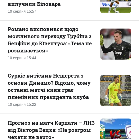
вилучили Біловара
10 серпня 15:57
Романо висловився щодо
можливого переходу Трубіна з
Бенфіки до Ювентуса: «Тема не
розвивається»
10 серпня 15:44
Суркіс витіснив Нещерета з
основи Динамо? Відомо, чому
останні матчі киян грає
племінник президента клуба
10 серпня 15:22
Прогноз на матч Карпати – ЛНЗ
від Віктора Вацка: «На розгром
чекати не варто»