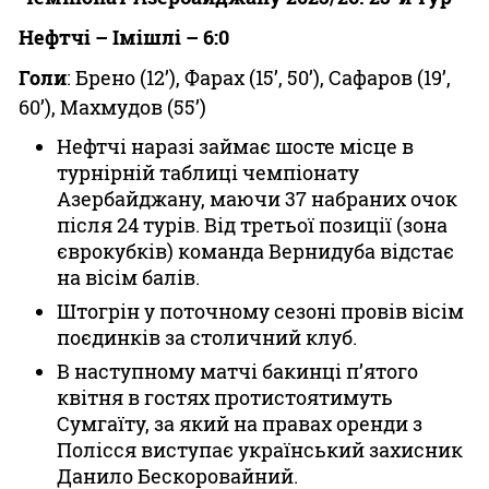
Нефтчі – Імішлі – 6:0
Голи
: Брено (12’), Фарах (15’, 50’), Сафаров (19’,
60’), Махмудов (55’)
Нефтчі наразі займає шосте місце в
турнірній таблиці чемпіонату
Азербайджану, маючи 37 набраних очок
після 24 турів. Від третьої позиції (зона
єврокубків) команда Вернидуба відстає
на вісім балів.
Штогрін у поточному сезоні провів вісім
поєдинків за столичний клуб.
В наступному матчі бакинці п’ятого
квітня в гостях протистоятимуть
Сумгаїту, за який на правах оренди з
Полісся виступає український захисник
Данило Бескоровайний.