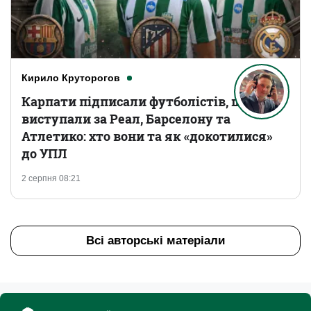
Кирило Круторогов
Карпати підписали футболістів, що
виступали за Реал, Барселону та
Атлетико: хто вони та як «докотилися»
до УПЛ
2 серпня 08:21
Всі авторські матеріали