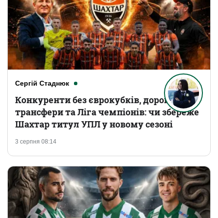
Сергій Стаднюк
Конкуренти без єврокубків, дорогі
трансфери та Ліга чемпіонів: чи збереже
Шахтар титул УПЛ у новому сезоні
3 серпня 08:14