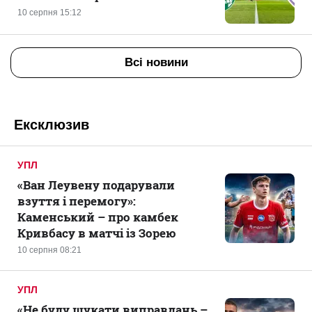
10 серпня 15:12
Всі новини
Ексклюзив
УПЛ
«Ван Леувену подарували
взуття і перемогу»:
Каменський – про камбек
Кривбасу в матчі із Зорею
10 серпня 08:21
УПЛ
«Не буду шукати виправдань –