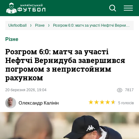
Новини
ukrfootball
різне
Розгром 6:0: матч за участі Нефтчі Вернидуба завершився погромом з непристойним рахунком
Різне
Збірна
Розгром 6:0: матч за участі
Єврокубки
Нефтчі Вернидуба завершився
погромом з непристойним
УПЛ
рахунком
1 ліга
20 березня 2026, 19:04
7817
★
★
★
★
★
★
★
★
★
★
Олександр Калінін
5 голосів
2 ліга
Різне
Букмекери