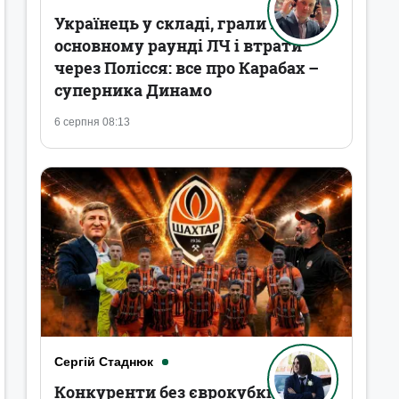
Українець у складі, грали в
основному раунді ЛЧ і втрати
через Полісся: все про Карабах –
суперника Динамо
6 серпня 08:13
Сергій Стаднюк
Конкуренти без єврокубків,