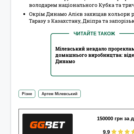
володарем національного Кубка та трич
Окрім Динамо Алієв захищав кольори р
Таразу з Казахстану, Дніпра та запорізь
ЧИТАЙТЕ ТАКОЖ
Мілевський невдало прорекла
домашнього виробництва: відео
Динамо
Різне
Артем Мілевський
150000 грн за 
9.9