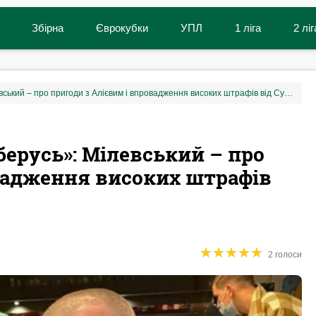
Збірна
Єврокубки
УПЛ
1 ліга
2 ліг
«Сиди в машині, я сам розберусь»: Мілевський – про пригоди з Алієвим і впровадження високих штрафів від Суркіса
берусь»: Мілевський – про
вадження високих штрафів
★
★
★
★
★
★
★
★
★
★
2 голоси