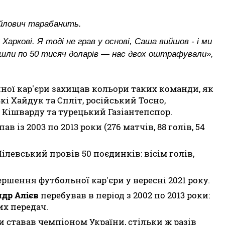
айлович тарабанить.
аркові. Я тоді не грав у основі, Саша вийшов - і ми
ішли по 50 тисяч доларів — нас двох оштрафували»,
йної кар'єри захищав кольори таких команди, як
кі Хайдук та Спліт, російський Тосно,
 Кішварду та турецький Газіантепспор.
 із 2003 по 2013 роки (276 матчів, 88 голів, 54
ілевський провів 50 поєдинків: вісім голів,
ршення футбольної кар'єри у вересні 2021 року.
др Алієв
перебував в період з 2002 по 2013 роки:
их передач.
и ставав чемпіоном України, стільки ж разів