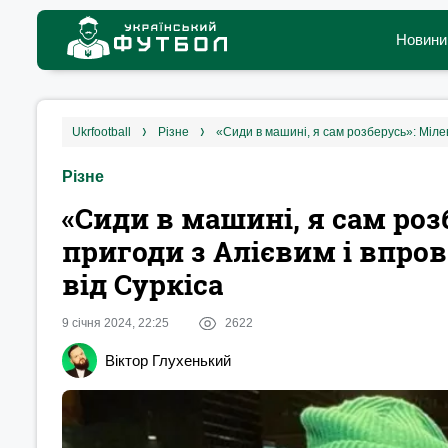
Новини
ukrfootball
різне
Різне
«Сиди в машині, я сам роз
пригоди з Алієвим і впро
від Суркіса
9 січня 2024, 22:25
2622
Віктор Глухенький