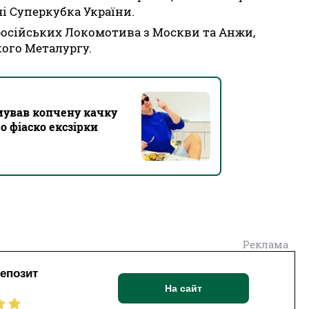
і Суперкубка України.
осійських Локомотива з Москви та Анжи,
кого Металургу.
мував копчену качку
 фіаско ексзірки
Реклама
депозит
На сайт