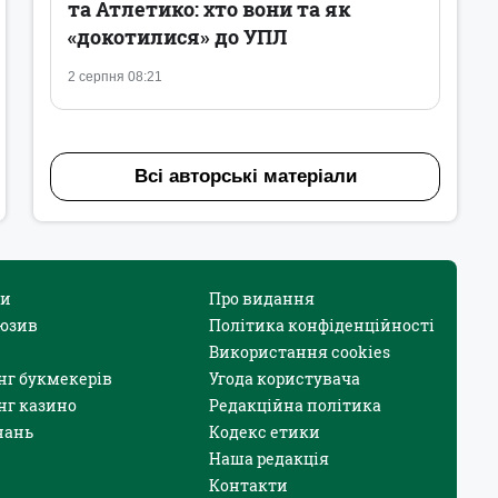
та Атлетико: хто вони та як
«докотилися» до УПЛ
2 серпня 08:21
Всі авторські матеріали
и
Про видання
юзив
Політика конфіденційності
Використання cookies
нг букмекерів
Угода користувача
нг казино
Редакційна політика
нань
Кодекс етики
Наша редакція
Контакти