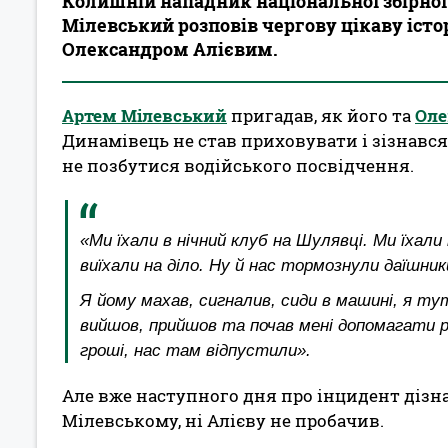
Колишній нападник національної збірної
Мілевський розповів чергову цікаву істор
Олександром Алієвим.
Артем Мілевський
пригадав, як його та
Оле
Динамівець не став приховувати і зізнавс
не позбутися водійського посвідчення.
«Ми їхали в нічний клуб на Шулявці. Ми їхали
виїхали на діло. Ну й нас тормознули даїшник
Я йому махав, сигналив, сиди в машині, я т
вийшов, прийшов та почав мені допомагати 
гроші, нас там відпустили».
Але вже наступного дня про інцидент діз
Мілевському, ні Алієву не пробачив.