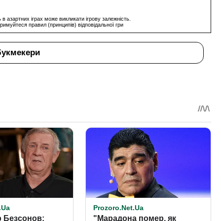
 в азартних іграх може викликати ігрову залежність.
римуйтеся правил (принципів) відповідальної гри
букмекери