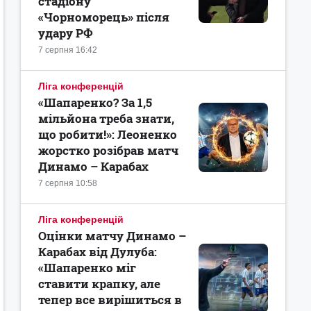
стадіону
«Чорноморець» після
удару РФ
7 серпня 16:42
Ліга конференцій
«Шапаренко? За 1,5
мільйона треба знати,
що робити!»: Леоненко
жорстко розібрав матч
Динамо – Карабах
7 серпня 10:58
Ліга конференцій
Оцінки матчу Динамо –
Карабах від Дулуба:
«Шапаренко міг
ставити крапку, але
тепер все вирішиться в