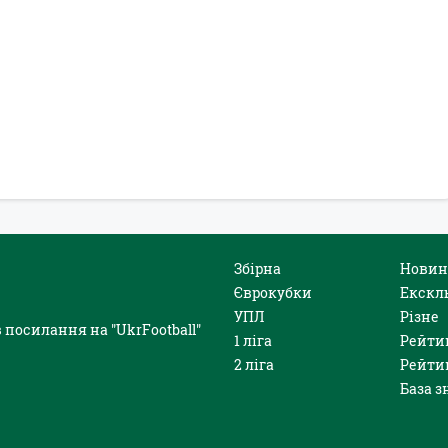
Збірна
Новин
Єврокубки
Екскл
УПЛ
Різне
 посилання на "UkrFootball"
1 ліга
Рейти
2 ліга
Рейти
База з