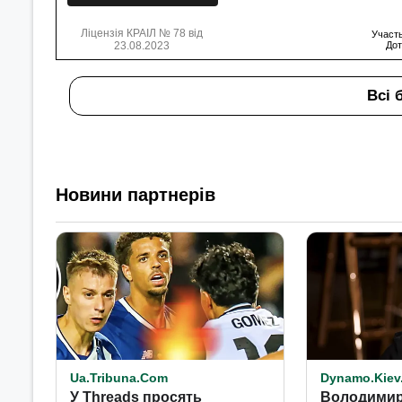
Ліцензія КРАІЛ № 78 від
Участь
23.08.2023
Дот
Всі 