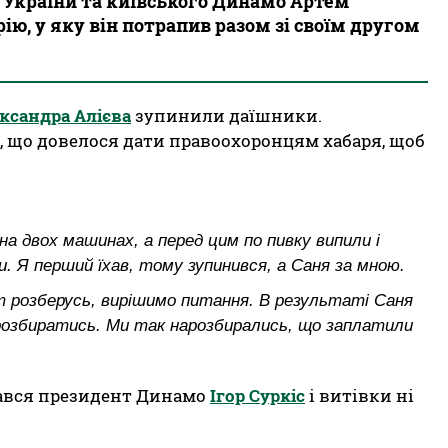
 України та київського Динамо Артем
ію, у яку він потрапив разом зі своїм другом
ксандра Алієва
зупинили даїшники.
я, що довелося дати правоохоронцям хабаря, щоб
 на двох машинах, а перед цим по пивку випили і
и. Я перший їхав, тому зупинився, а Саня за мною.
ут розберусь, вирішимо питання. В результаті Саня
розбиратись. Ми так нарозбирались, що заплатили
нався президент Динамо
Ігор Суркіс
і витівки ні