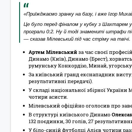
«Приїжджаємо зранку на базу, і вже Ігор Мих
Це було перед фіналом у кубку з Шахтарем у Х
програли 0:2. Ну й тоді знамениті штрафи п
— сказав Мілевський під час стріму на твічі.
Артем Мілевський
за час своєї професі
Динамо (Київ), Динамо (Брест), хорватсь
румунську Конкордію, Минай, угорську
За київський гранд екснападник виступав
результативні передачі).
У складі національної збірної України М
чотири асисти.
Мілевський офіційно оголосив про заве
В структурі київського Динамо
Олексан
132 поєдинки, 30 голів, 27 результативн
У біло-синій футболці Алієв чотири раз