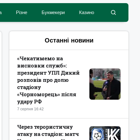
а
Різне
Букмекери
Казино
Останні новини
«Чекатимемо на
висновки служб»:
президент УПЛ Дикий
розповів про долю
стадіону
«Чорноморець» після
удару РФ
7 серпня 16:42
Через терористичну
атаку на стадіон: матч