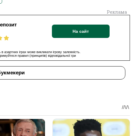
Реклама
депозит
На сайт
 в азартних іграх може викликати ігрову залежність.
римуйтеся правил (принципів) відповідальної гри
букмекери