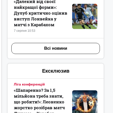
«Далекий від своєї
найкращої форми»:
Дулуб критично оцінив
виступ Лонвейка у
матчі з Карабахом
7 серпня 10:53
Всі новини
Ексклюзив
Ліга конференцій
«Шапаренко? За 1,5
мільйона треба знати,
що робити!»: Леоненко
жорстко розібрав матч