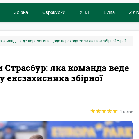
Збірна
Єврокубки
УПЛ
1 ліга
2 ліг
Соболь має шанс покинути Страсбур: яка команда веде перемовини щодо переходу ексзахисника збірної України
 Страсбур: яка команда веде
 ексзахисника збірної
★
★
★
★
★
★
★
★
★
★
1 голос