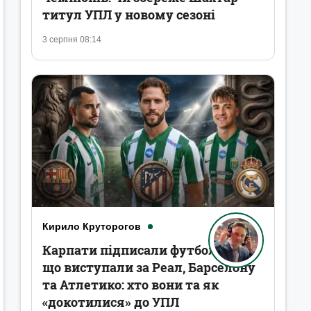
титул УПЛ у новому сезоні
3 серпня 08:14
Кирило Круторогов
Карпати підписали футболістів,
що виступали за Реал, Барселону
та Атлетико: хто вони та як
«докотилися» до УПЛ