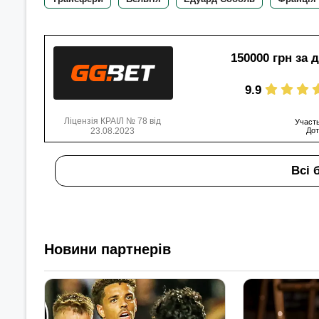
150000 грн за 
9.9
Ліцензія КРАІЛ № 78 від
Участь
23.08.2023
Дот
Всі 