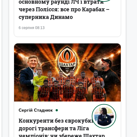
основному раунді ЛЧ і втрати
через Полісся: все про Карабах –
суперника Динамо
6 серпня 08:13
Сергій Стаднюк
Конкуренти без єврокубків,
дорогі трансфери та Ліга
чемпіонів: чи збереже Шахтар