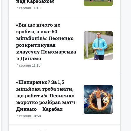
над Карабахом
7 серпня 11:18
«Він ще нічого не
зробив, а вже 50
мільйонів!»: Леоненко
розкритикував
клаусулу Пономаренка
в Динамо
7 серпня 11:15
«Шапаренко? За 1,5
мільйона треба знати,
що робити!»: Леоненко
жорстко розібрав матч
Динамо – Карабах
7 серпня 10:58