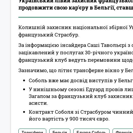
Український лівий захисник французько
продовжити свою кар'єру в Бельгії, став
Колишній захисник національної збірної У
французький Страсбур.
За інформацією інсайдера Саші Тавольєрі з
зацікавлений у послугах 30-річного україн
французький клуб ведуть перемовини щодо
Зазначимо, що літнє трансферне вікно у Бел
Соболь вже має досвід виступів у Бельгії,
У нинішньому сезоні Едуард провів ли
Загалом за французький клуб захисник
асисти.
Контракт Соболя зі Страсбуром чинний д
його вартість у 900 тисяч євро.
Трансфери
Бельгія
Едуард Соболь
Франція