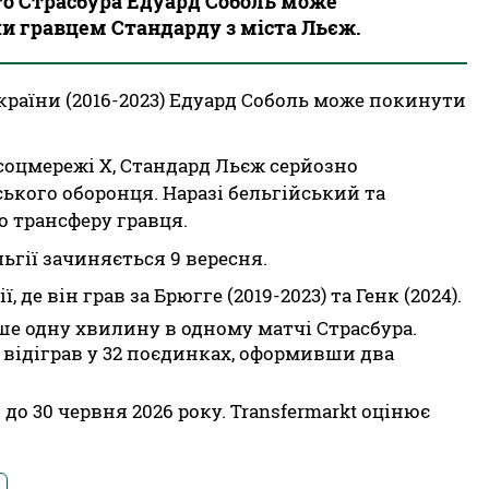
го Страсбура Едуард Соболь може
ши гравцем Стандарду з міста Льєж.
країни (2016-2023) Едуард Соболь може покинути
 соцмережі Х, Стандард Льєж серйозно
ського оборонця. Наразі бельгійський та
 трансферу гравця.
ьгії зачиняється 9 вересня.
 де він грав за Брюгге (2019-2023) та Генк (2024).
ше одну хвилину в одному матчі Страсбура.
 відіграв у 32 поєдинках, оформивши два
о 30 червня 2026 року. Transfermarkt оцінює