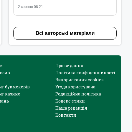
2 серпня 08:21
Всі авторські матеріали
и
Про видання
юзив
Політика конфіденційності
Використання cookies
нг букмекерів
Угода користувача
нг казино
Редакційна політика
нань
Кодекс етики
Наша редакція
Контакти