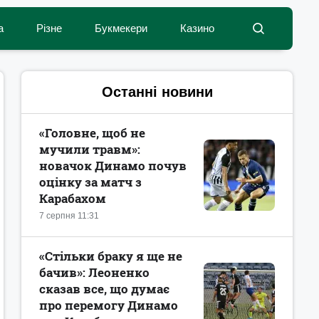
а
Різне
Букмекери
Казино
Останні новини
«Головне, щоб не
мучили травм»:
новачок Динамо почув
оцінку за матч з
Карабахом
7 серпня 11:31
«Стільки браку я ще не
бачив»: Леоненко
сказав все, що думає
про перемогу Динамо