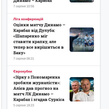
Динамо – Карабах
7 серпня 10:58
Ліга конференцій
Оцінки матчу Динамо –
Карабах від Дулуба:
«Шапаренко міг
ставити крапку, але
тепер все вирішиться в
Баку»
7 серпня 08:21
Єврокубки
«Зірку з Пономаренка
зробили журналісти»:
Алієв дав прогноз на
матч ЛК Динамо –
Карабах і згадав Суркіса
5 серпня 18:23