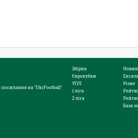
Збірна
Новин
Єврокубки
Екскл
УПЛ
Різне
 посилання на "UkrFootball"
1 ліга
Рейти
2 ліга
Рейти
База з