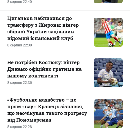
8 серпня 22:40
Циганков наблизився до
трансферу з Жирони: вінгер
збірної України зацікавив
відомий іспанський клуб
8 серпня 22:38
Не потрібен Костюку: вінгер
Динамо офіційно гратиме на
іншому континенті
8 серпня 22:36
«Футбольне нахабство – це
прям «вау»: Кравець зізнався,
що неочікував такого прогресу
від Пономаренка
8 серпня 22:28