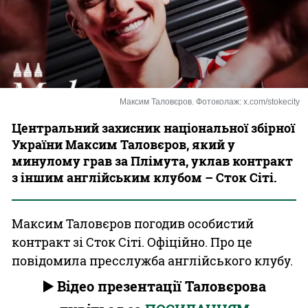
Казино
Максим Таловєров. Фотоколаж: x.com/stokecity
Центральний захисник національної збірної
України Максим Таловєров, який у
минулому грав за Плімута, уклав контракт
з іншим англійським клубом – Сток Сіті.
Максим Таловєров погодив особистий
контракт зі Сток Сіті. Офіційно. Про це
повідомила пресслужба англійського клубу.
▶️ Відео презентації Таловєрова