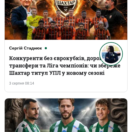
Сергій Стаднюк
Конкуренти без єврокубків, дорогі
трансфери та Ліга чемпіонів: чи збереже
Шахтар титул УПЛ у новому сезоні
3 серпня 08:14