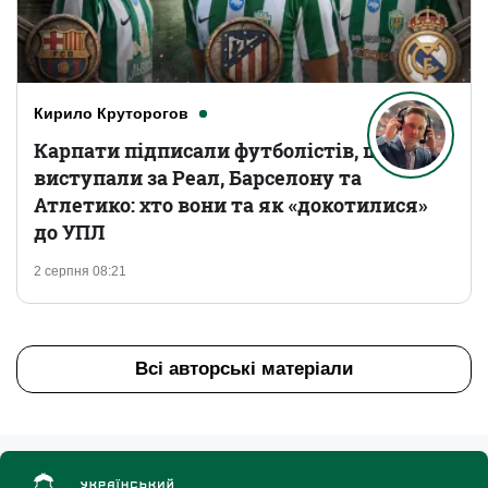
Кирило Круторогов
Карпати підписали футболістів, що
виступали за Реал, Барселону та
Атлетико: хто вони та як «докотилися»
до УПЛ
2 серпня 08:21
Всі авторські матеріали