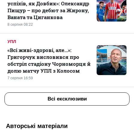
успіхів, як Довбик»: Олександр
Пищур – про дебют за Жирону,
Ваната та Циганкова
8 серпня 08:22
УПЛ
«Всі живі-здорові, але...»:
Григорчук висловився про
обстріл стадіону Чорноморця й
долю матчу УПЛ з Колосом
7 серпня 16:59
Всі ексклюзиви
Авторські матеріали