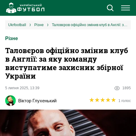
Новини
ukrfootball
різне
Таловєров офіційно змінив клуб в Англії: за яку команду виступатиме захисник збірної України
Різне
Збірна
Таловєров офіційно змінив клуб
Єврокубки
в Англії: за яку команду
виступатиме захисник збірної
УПЛ
України
1 ліга
5 липня 2025, 13:39
1895
★
★
★
★
★
★
★
★
★
★
Віктор Глухенький
1 голос
2 ліга
Різне
Букмекери