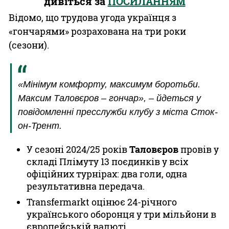
дивіться за
ПОСИЛАННЯМ
Відомо, що трудова угода українця з
«гончарями» розрахована на три роки
(сезони).
«Мінімум комфорту, максимум боротьби.
Максим Таловєров – гончар», – йдеться у
повідомленні пресслужби клубу з міста Сток-
он-Трент.
У сезоні 2024/25 років
Таловєров
провів у
складі Плімуту 13 поєдинків у всіх
офіційних турнірах: два голи, одна
результативна передача.
Transfermarkt оцінює 24-річного
українського оборонця у три мільйони в
європейській валюті.