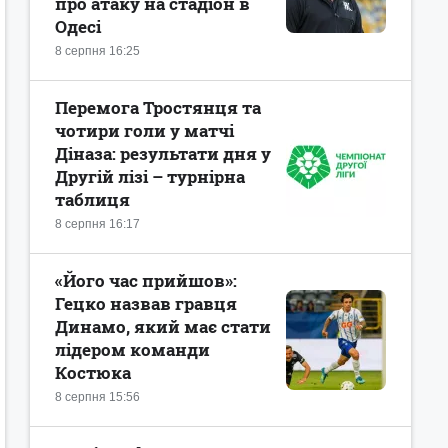
про атаку на стадіон в
Одесі
8 серпня 16:25
Перемога Тростянця та
чотири голи у матчі
Діназа: результати дня у
Другій лізі – турнірна
таблиця
8 серпня 16:17
«Його час прийшов»:
Гецко назвав гравця
Динамо, який має стати
лідером команди
Костюка
8 серпня 15:56