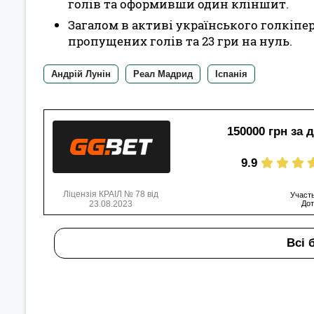
голів та оформивши один кліншит.
Загалом в активі українського голкіпер
пропущених голів та 23 гри на нуль.
Андрій Лунін
Реал Мадрид
Іспанія
150000 грн за 
9.9
Ліцензія КРАІЛ № 78 від
Участь
23.08.2023
Дот
Всі 