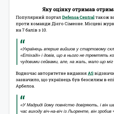
Яку оцінку отримав отрима
Популярний портал
Defensa Central
також в
проти команди Дієго Сімеоне. Місцеві жур
на 7 балів з 10.
«Українець вперше вийшов у стартовому скл
«Етіхаді» і довів, що в нього не тремтять к
чудовими сейвами, але, на жаль, мало що міг
Водночас авторитетне видання
AS
відзначи
зазначило, що українець був безсилим в 
Арбелоа.
«У Мадриді йому повністю довіряють, і він шв
час виходу віч-на-віч із Льоренте, він зроби