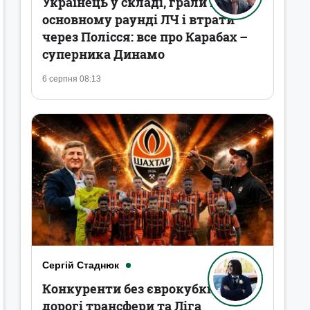
Українець у складі, грали в
основному раунді ЛЧ і втрати
через Полісся: все про Карабах –
суперника Динамо
6 серпня 08:13
Сергій Стаднюк
Конкуренти без єврокубків,
дорогі трансфери та Ліга