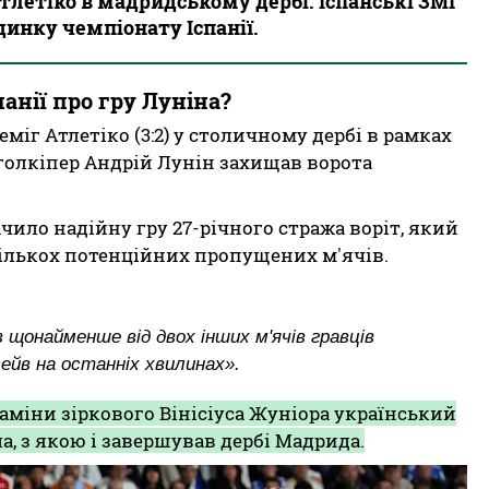
тлетіко в мадридському дербі. Іспанські ЗМІ
динку чемпіонату Іспанії.
анії про гру Луніна?
еміг Атлетіко (3:2) у столичному дербі в рамках
й голкіпер Андрій Лунін захищав ворота
чило надійну гру 27-річного стража воріт, який
ількох потенційних пропущених м'ячів.
 щонайменше від двох інших м'ячів гравців
ейв на останніх хвилинах».
аміни зіркового Вінісіуса Жуніора український
а, з якою і завершував дербі Мадрида.