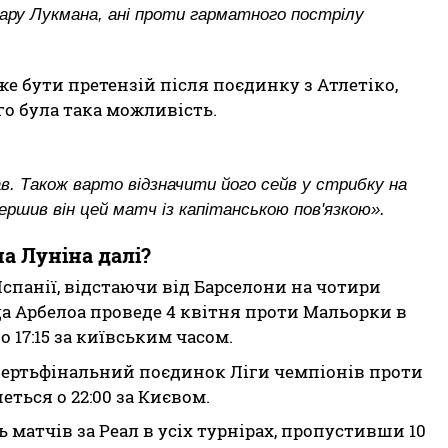
 удару Лукмана, ані проти гарматного пострілу
же бути претензій після поєдинку з Атлетіко,
ого була така можливість.
в. Також варто відзначити його сейв у стрибку на
вершив він цей матч із капітанською пов'язкою».
а Луніна далі?
Іспанії, відстаючи від Барселони на чотири
а Арбелоа проведе 4 квітня проти Мальорки в
о 17:15 за київським часом.
вертьфінальний поєдинок Ліги чемпіонів проти
еться о 22:00 за Києвом.
 матчів за Реал в усіх турнірах, пропустивши 10