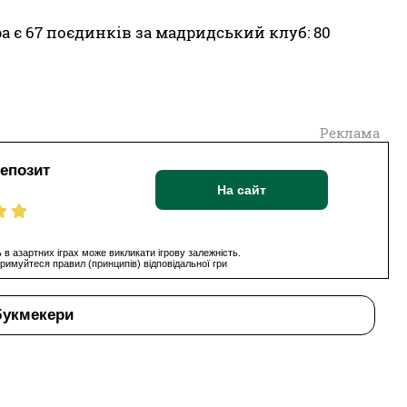
а є 67 поєдинків за мадридський клуб: 80
Реклама
депозит
На сайт
 в азартних іграх може викликати ігрову залежність.
римуйтеся правил (принципів) відповідальної гри
букмекери