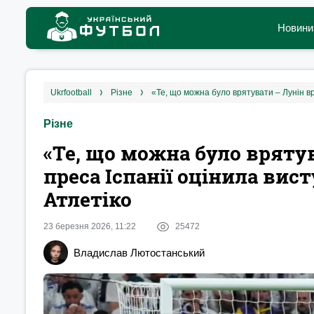
Новини
ukrfootball
різне
«Те, що можна було врятувати – Лунін вр
Різне
«Те, що можна було вряту
преса Іспанії оцінила вист
Атлетіко
23 березня 2026, 11:22
25472
Владислав Лютостанський