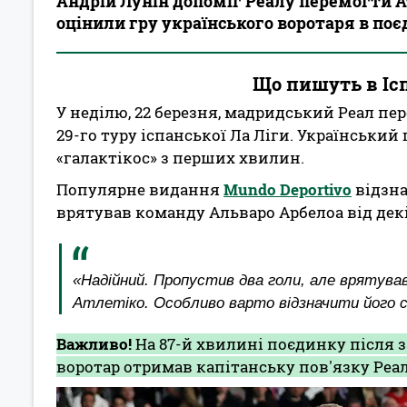
Андрій Лунін допоміг Реалу перемогти А
оцінили гру українського воротаря в поє
Що пишуть в Ісп
У неділю, 22 березня, мадридський Реал пер
29-го туру іспанської Ла Ліги. Українськи
«галактікос» з перших хвилин.
Популярне видання
Mundo Deportivo
відзна
врятував команду Альваро Арбелоа від дек
«Надійний. Пропустив два голи, але врятував
Атлетіко. Особливо варто відзначити його с
Важливо!
На 87-й хвилині поєдинку після з
воротар отримав капітанську пов'язку Реал