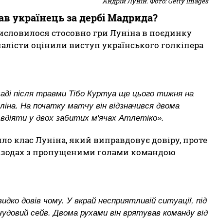
Андрій Лунін. Фото: Getty Images
в українець за дербі Мадрида?
исловилося стосовно гри Луніна в поєдинку
налісти оцінили виступ українського голкіпера
аді після травми Тібо Куртуа ще цього тижня на
оліна. На початку матчу він відзначився двома
 вдіяти у двох забитих м'ячах Атлетіко».
ло клас Луніна, який виправдовує довіру, проте
епізодах з пропущеними голами командою
идко довів чому. У вкрай несприятливій ситуації, під
в чудовий сейв. Двома рухами він врятував команду від