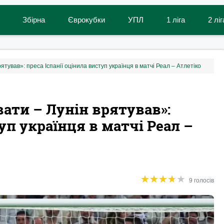
Збірна
Єврокубки
УПЛ
1 ліга
2 ліг
ятував»: преса Іспанії оцінила виступ українця в матчі Реал – Атлетіко
вати – Лунін врятував»:
уп українця в матчі Реал –
★
★
★
★
★
★
★
★
★
★
9 голосів