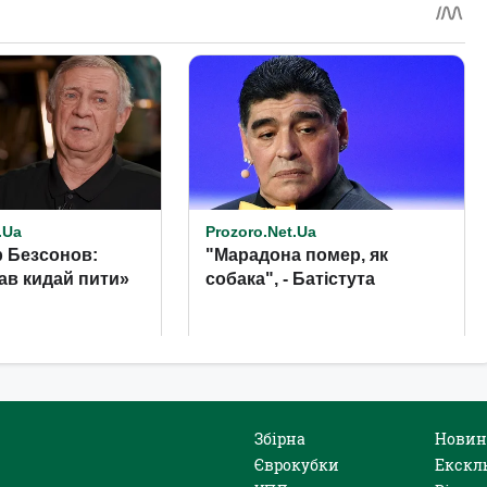
Збірна
Новин
Єврокубки
Екскл