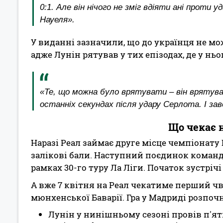
0:1. Але він нічого не зміг вдіяти ані проти
Науеля».
У виданні зазначили, що до українця не мо
адже Лунін рятував у тих епізодах, де у нь
«Те, що можна було врятувати – він врятува
останніх секундах після удару Серлота. І за
Що чекає н
Наразі Реал займає друге місце чемпіонату 
залікові бали. Наступний поєдинок команд
рамках 30-го туру Ла Ліги. Початок зустрічі 
А вже 7 квітня на Реал чекатиме перший ч
мюнхенської Баварії. Гра у Мадриді розпочн
Лунін у нинішньому сезоні провів п'ять