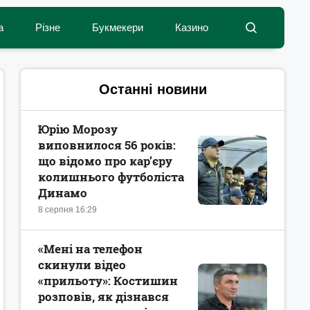
а
Різне
Букмекери
Казино
Останні новини
Юрію Морозу
виповнилося 56 років:
що відомо про кар’єру
колишнього футболіста
Динамо
8 серпня 16:29
«Мені на телефон
скинули відео
«прильоту»: Костишин
розповів, як дізнався