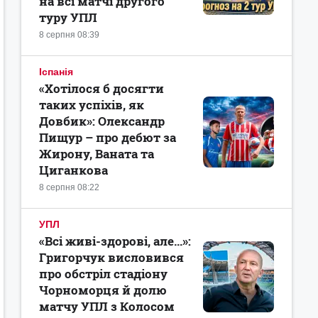
на всі матчі другого
туру УПЛ
8 серпня 08:39
Іспанія
«Хотілося б досягти
таких успіхів, як
Довбик»: Олександр
Пищур – про дебют за
Жирону, Ваната та
Циганкова
8 серпня 08:22
УПЛ
«Всі живі-здорові, але...»:
Григорчук висловився
про обстріл стадіону
Чорноморця й долю
матчу УПЛ з Колосом