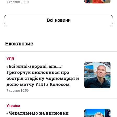
7 серпня 22:10
Всі новини
Ексклюзив
УПЛ
«Всі живі-здорові, але...»:
Григорчук висловився про
обстріл стадіону Чорноморця й
долю матчу УПЛ з Колосом
7 серпня 16:59
Україна
«Чекатимемо на висновки