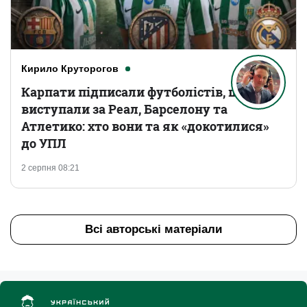
Кирило Круторогов
Карпати підписали футболістів, що
виступали за Реал, Барселону та
Атлетико: хто вони та як «докотилися»
до УПЛ
2 серпня 08:21
Всі авторські матеріали