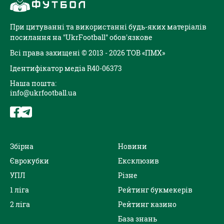
При цитуванні та використанні будь-яких матеріалів
посилання на "UkrFootball" обов'язкове
Всі права захищені © 2013 - 2026 ТОВ «ПМХ»
Ідентифікатор медіа R40-06373
Наша пошта:
info@ukrfootball.ua
Збірна
Новини
Єврокубки
Ексклюзив
УПЛ
Різне
1 ліга
Рейтинг букмекерів
2 ліга
Рейтинг казино
База знань