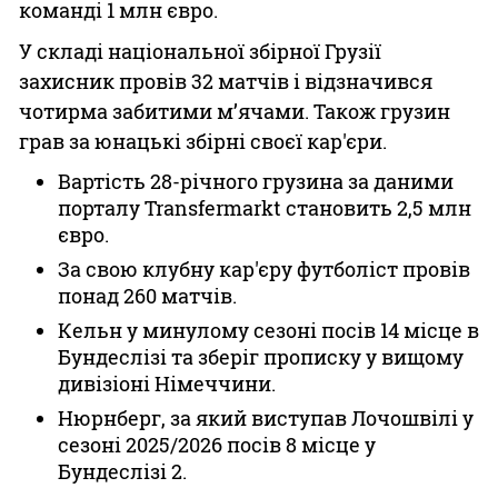
команді 1 млн євро.
У складі національної збірної Грузії
захисник провів 32 матчів і відзначився
чотирма забитими м’ячами. Також грузин
грав за юнацькі збірні своєї кар'єри.
Вартість 28-річного грузина за даними
порталу Transfermarkt становить 2,5 млн
євро.
За свою клубну кар'єру футболіст провів
понад 260 матчів.
Кельн у минулому сезоні посів 14 місце в
Бундеслізі та зберіг прописку у вищому
дивізіоні Німеччини.
Нюрнберг, за який виступав Лочошвілі у
сезоні 2025/2026 посів 8 місце у
Бундеслізі 2.