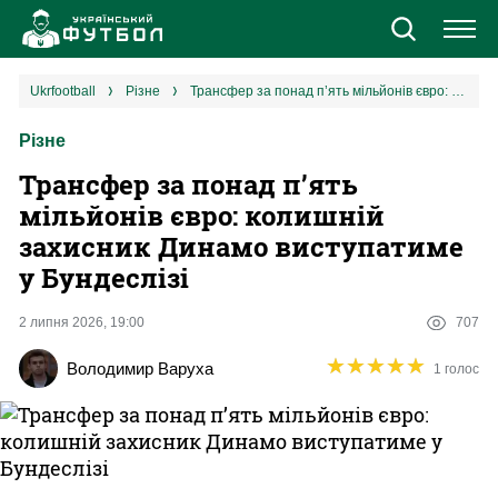
Новини
ukrfootball
різне
Трансфер за понад п’ять мільйонів євро: колишній захисник Динамо виступатиме у Бундеслізі
Різне
Збірна
Трансфер за понад п’ять
Єврокубки
мільйонів євро: колишній
захисник Динамо виступатиме
УПЛ
у Бундеслізі
1 ліга
2 липня 2026, 19:00
707
★
★
★
★
★
★
★
★
★
★
Володимир Варуха
1 голос
2 ліга
Різне
Букмекери