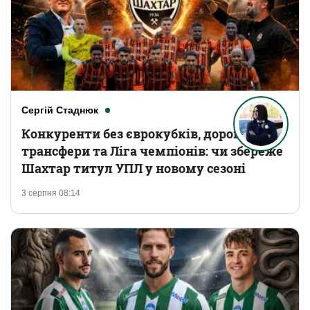
Сергій Стаднюк
Конкуренти без єврокубків, дорогі
трансфери та Ліга чемпіонів: чи збереже
Шахтар титул УПЛ у новому сезоні
3 серпня 08:14