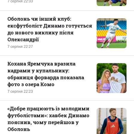
7 серпня 22:33
Оболонь чи інший клуб:
ексфутболіст Динамо готується
до нового виклику після
Олександрії
7 серпня 22:27
Кохана Яремчука вразила
кадрами у купальнику:
обраниця форварда показала
фото з озера Комо
7 серпня 22:23
«Добре працюють із молодими
футболістами»: хавбек Динамо
пояснив, чому перейшов у
Оболонь