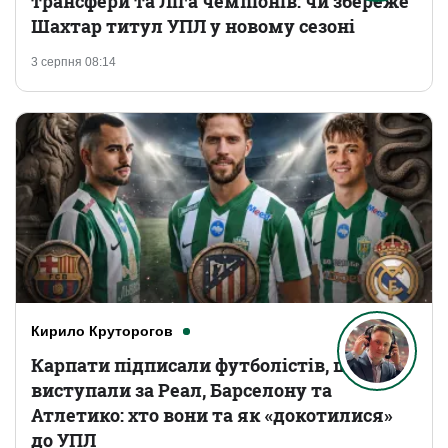
трансфери та Ліга чемпіонів: чи збереже
Шахтар титул УПЛ у новому сезоні
3 серпня 08:14
Кирило Круторогов
Карпати підписали футболістів, що
виступали за Реал, Барселону та
Атлетико: хто вони та як «докотилися»
до УПЛ