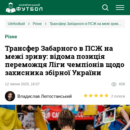
Новини
ukrfootball
різне
Трансфер Забарного в ПСЖ на межі зриву: відома позиція переможця Ліги чемпіонів щодо захисника збірної України
Різне
Збірна
Трансфер Забарного в ПСЖ на
Єврокубки
межі зриву: відома позиція
переможця Ліги чемпіонів щодо
УПЛ
захисника збірної України
1 ліга
12 липня 2025, 16:07
658
★
★
★
★
★
★
★
★
★
★
Владислав Лютостанський
2 голоси
2 ліга
Різне
Букмекери