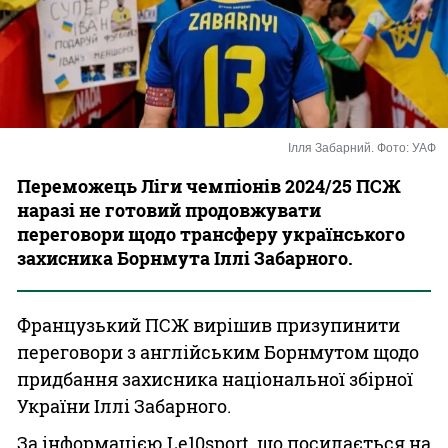
Казино
Ілля Забарний. Фото: УАФ
Переможець Ліги чемпіонів 2024/25 ПСЖ
наразі не готовий продовжувати
переговори щодо трансферу українського
захисника Борнмута Іллі Забарного.
Французький ПСЖ вирішив призупинити
переговори з англійським Борнмутом щодо
придбання захисника національної збірної
України Іллі Забарного.
За інформацією Le10sport, що посилається на