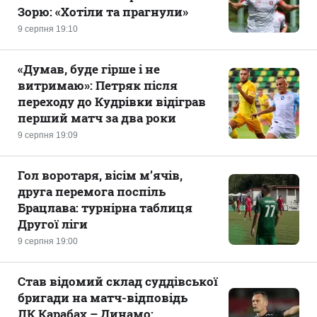
Зорю: «Хотіли та прагнули»
9 серпня 19:10
«Думав, буде гірше і не
витримаю»: Петряк після
переходу до Кудрівки відіграв
перший матч за два роки
9 серпня 19:09
Гол воротаря, вісім м’ячів,
друга перемога поспіль
Брацлава: турнірна таблиця
Другої ліги
9 серпня 19:00
Став відомий склад суддівської
бригади на матч-відповідь
ЛК Карабах – Динамо: