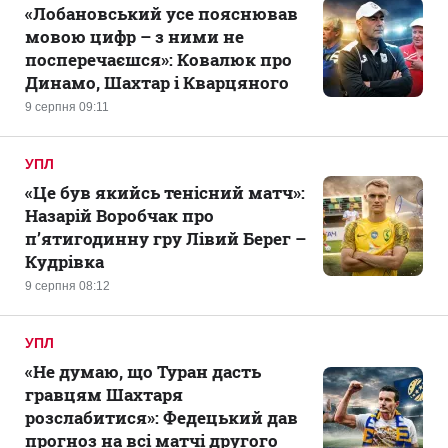
«Лобановський усе пояснював
мовою цифр – з ними не
посперечаєшся»: Ковалюк про
Динамо, Шахтар і Кварцяного
9 серпня 09:11
УПЛ
«Це був якийсь тенісний матч»:
Назарій Воробчак про
п’ятигодинну гру Лівий Берег –
Кудрівка
9 серпня 08:12
УПЛ
«Не думаю, що Туран дасть
гравцям Шахтаря
розслабитися»: Федецький дав
прогноз на всі матчі другого