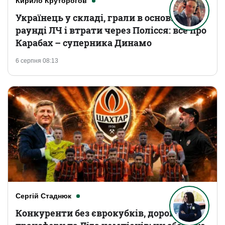
Кирило Круторогов
Українець у складі, грали в основному
раунді ЛЧ і втрати через Полісся: все про
Карабах – суперника Динамо
6 серпня 08:13
Сергій Стаднюк
Конкуренти без єврокубків, дорогі