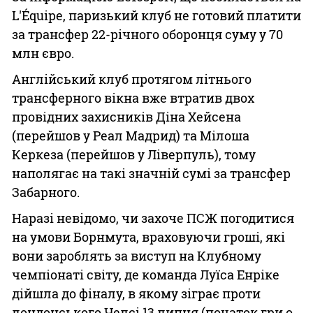
L'Équipe, паризький клуб не готовий платити
за трансфер 22-річного оборонця суму у 70
млн євро.
Англійський клуб протягом літнього
трансферного вікна вже втратив двох
провідних захисників Діна Хейсена
(перейшов у Реал Мадрид) та Мілоша
Керкеза (перейшов у Ліверпуль), тому
наполягає на такі значній сумі за трансфер
Забарного.
Наразі невідомо, чи захоче ПСЖ погодитися
на умови Борнмута, враховуючи гроші, які
вони зароблять за виступ на Клубному
чемпіонаті світу, де команда Луїса Енріке
дійшла до фіналу, в якому зіграє проти
лондонського Челсі 13 липня (початок гри о