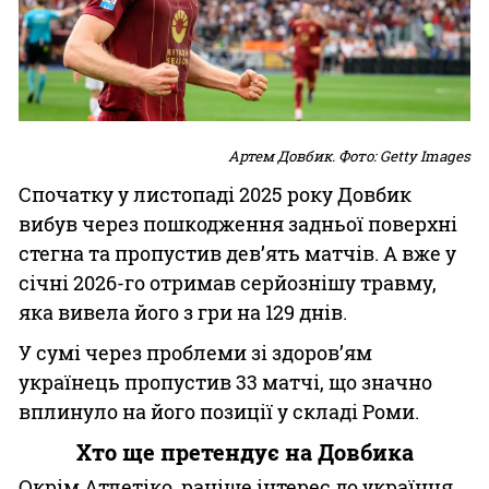
Артем Довбик. Фото: Getty Images
Спочатку у листопаді 2025 року Довбик
вибув через пошкодження задньої поверхні
стегна та пропустив дев’ять матчів. А вже у
січні 2026-го отримав серйознішу травму,
яка вивела його з гри на 129 днів.
У сумі через проблеми зі здоров’ям
українець пропустив 33 матчі, що значно
вплинуло на його позиції у складі Роми.
Хто ще претендує на Довбика
Окрім Атлетіко, раніше інтерес до українця