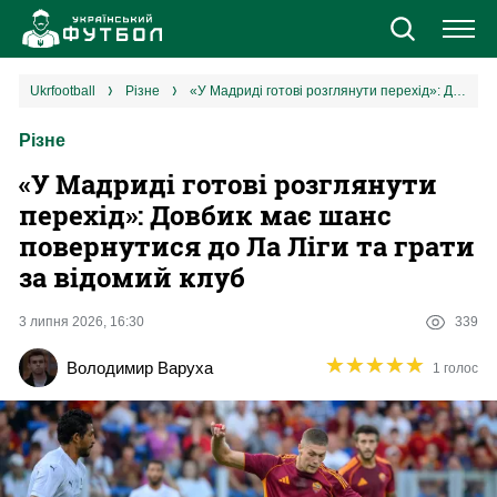
Новини
ukrfootball
різне
«У Мадриді готові розглянути перехід‎»: Довбик має шанс повернутися до Ла Ліги та грати за відомий клуб
Різне
Збірна
«У Мадриді готові розглянути
Єврокубки
перехід‎»: Довбик має шанс
повернутися до Ла Ліги та грати
УПЛ
за відомий клуб
1 ліга
3 липня 2026, 16:30
339
★
★
★
★
★
★
★
★
★
★
Володимир Варуха
1 голос
2 ліга
Різне
Букмекери