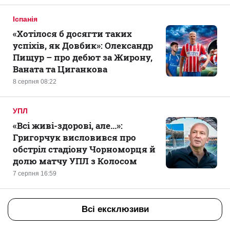
Іспанія
«Хотілося б досягти таких
успіхів, як Довбик»: Олександр
Пищур – про дебют за Жирону,
Ваната та Циганкова
8 серпня 08:22
УПЛ
«Всі живі-здорові, але...»:
Григорчук висловився про
обстріл стадіону Чорноморця й
долю матчу УПЛ з Колосом
7 серпня 16:59
Всі ексклюзиви