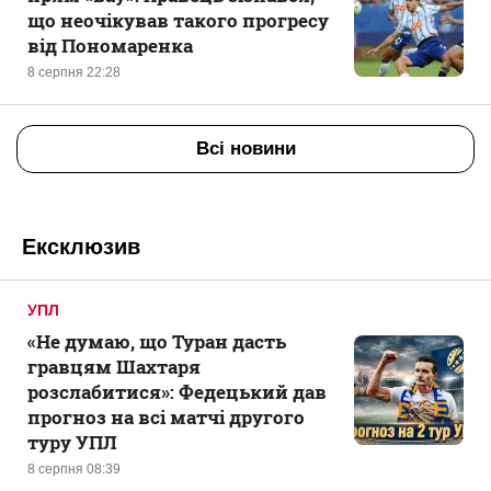
що неочікував такого прогресу
від Пономаренка
8 серпня 22:28
Всі новини
Ексклюзив
УПЛ
«Не думаю, що Туран дасть
гравцям Шахтаря
розслабитися»: Федецький дав
прогноз на всі матчі другого
туру УПЛ
8 серпня 08:39