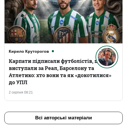
Кирило Круторогов
Карпати підписали футболістів, що
виступали за Реал, Барселону та
Атлетико: хто вони та як «докотилися»
до УПЛ
2 серпня 08:21
Всі авторські матеріали