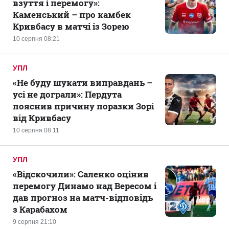
взуття і перемогу»:
Каменський – про камбек
Кривбасу в матчі із Зорею
10 серпня 08:21
УПЛ
«Не буду шукати виправдань –
усі не дограли»: Пердута
пояснив причину поразки Зорі
від Кривбасу
10 серпня 08:11
УПЛ
«Відскочили»: Саленко оцінив
перемогу Динамо над Вересом і
дав прогноз на матч-відповідь
з Карабахом
9 серпня 21:10