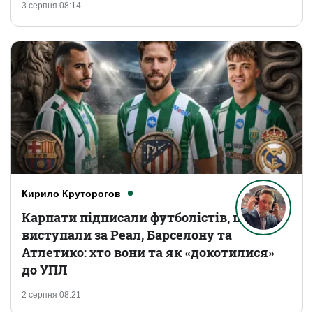
3 серпня 08:14
Кирило Круторогов
Карпати підписали футболістів, що
виступали за Реал, Барселону та
Атлетико: хто вони та як «докотилися»
до УПЛ
2 серпня 08:21