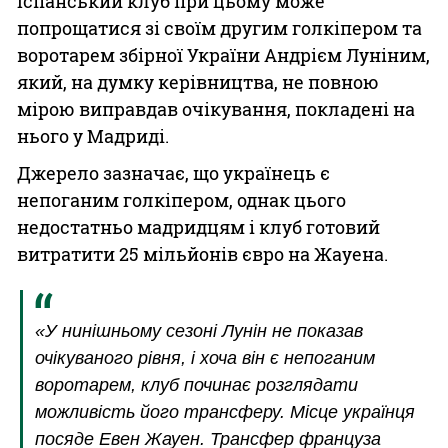
Іспанський клуб при цьому може
попрощатися зі своїм другим голкіпером та
воротарем збірної України Андрієм Луніним,
який, на думку керівництва, не повною
мірою виправдав очікування, покладені на
нього у Мадриді.
Джерело зазначає, що українець є
непоганим голкіпером, однак цього
недостатньо мадридцям і клуб готовий
витратити 25 мільйонів євро на Жауена.
«У нинішньому сезоні Лунін не показав
очікуваного рівня, і хоча він є непоганим
воротарем, клуб починає розглядати
можливість його трансферу. Місце українця
посяде Евен Жауен. Трансфер француза