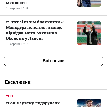
меншості
10 серпня 17:38
«Я тут зі своїм блокнотом»:
Мальдера пояснив, навіщо
відвідав матч Буковина –
Оболонь у Львові
10 серпня 17:37
Всі новини
Ексклюзив
УПЛ
«Ван Леувену подарували