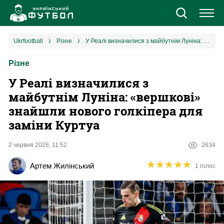
Новини
ukrfootball
різне
У Реалі визначилися з майбутнім Луніна: «вершкові» знайшли нового голкіпера для заміни Куртуа
Різне
Збірна
У Реалі визначилися з
Єврокубки
майбутнім Луніна: «вершкові»
знайшли нового голкіпера для
УПЛ
заміни Куртуа
1 ліга
2 червня 2026, 11:52
2634
★
★
★
★
★
★
★
★
★
★
Артем Жилінський
1 голос
2 ліга
Різне
Букмекери