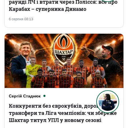
раунді ЛЧ і втрати через Полісся: все про
Карабах – суперника Динамо
6 серпня 08:13
Сергій Стаднюк
Конкуренти без єврокубків, дорогі
трансфери та Ліга чемпіонів: чи збереже
Шахтар титул УПЛ у новому сезоні