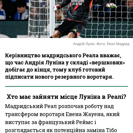
Казино
Андрій Лунін. Фото: Реал Мадрид
Керівництво мадридського Реала вважає,
що час Андрія Луніна у складі «вершкових»
добігає до кінця, тому клуб готовий
підписати нового резервного воротаря.
Хто має зайняти місце Луніна в Реалі?
Мадридський Реал розпочав роботу над
трансфером воротаря Евена Жауена, який
виступає за французький Реймс і
розглядається як потенційна заміна Тібо