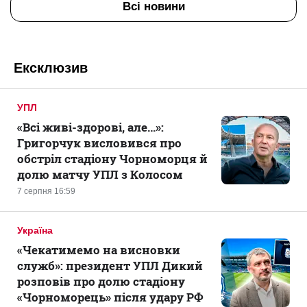
Всі новини
Ексклюзив
УПЛ
«Всі живі-здорові, але...»:
Григорчук висловився про
обстріл стадіону Чорноморця й
долю матчу УПЛ з Колосом
7 серпня 16:59
Україна
«Чекатимемо на висновки
служб»: президент УПЛ Дикий
розповів про долю стадіону
«Чорноморець» після удару РФ