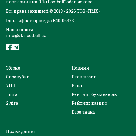
посилання на "UkrFootball" обов'язкове
Всі права захищені © 2013 - 2026 ТОВ «ПМХ»
Ідентифікатор медіа R40-06373
Наша пошта:
info@ukrfootball.ua
Збірна
Новини
Єврокубки
Ексклюзив
УПЛ
Різне
1 ліга
Рейтинг букмекерів
2 ліга
Рейтинг казино
База знань
Про видання