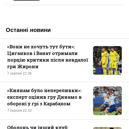
Останні новини
«Вони не хочуть тут бути»:
Циганков і Ванат отримали
порцію критики після невдалої
гри Жирони
7 серпня 22:36
«Киянам було непереливки»:
експерт оцінив гру Динамо в
обороні у грі з Карабахом
7 серпня 22:33
Оболонь чи інший клуб: