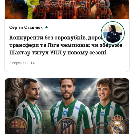
Сергій Стаднюк
Конкуренти без єврокубків, дорогі
трансфери та Ліга чемпіонів: чи збереже
Шахтар титул УПЛ у новому сезоні
3 серпня 08:14