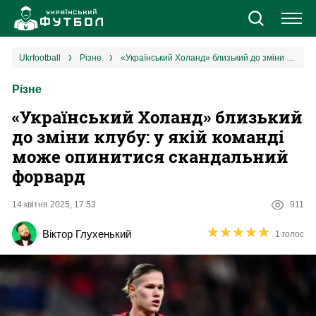
Новини
ukrfootball
різне
«‎Український Холанд» близький до зміни клубу: у якій команді може опинитися скандальний форвард
Різне
Збірна
«‎Український Холанд» близький
Єврокубки
до зміни клубу: у якій команді
може опинитися скандальний
УПЛ
форвард
1 ліга
14 квітня 2025, 17:53
911
★
★
★
★
★
★
★
★
★
★
Віктор Глухенький
1 голос
2 ліга
Різне
Букмекери