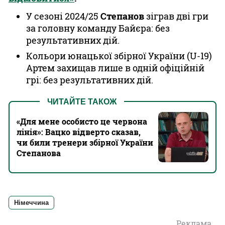
У сезоні 2024/25
Степанов
зіграв дві гри
за головну команду Байєра: без
результативних дій.
Кольори юнацької збірної України (U-19)
Артем захищав лише в одній офіційній
грі: без результативних дій.
ЧИТАЙТЕ ТАКОЖ
«‎Для мене особисто це червона
лінія»: Вацко відверто сказав,
чи били тренери збірної України
Степанова
Німеччина
Реклама