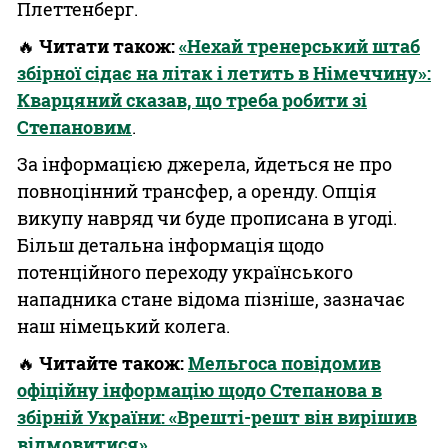
Плеттенберг.
🔥
Читати також:
«Нехай тренерський штаб
збірної сідає на літак і летить в Німеччину»:
Кварцяний сказав, що треба робити зі
Степановим
.
За інформацією джерела, йдеться не про
повноцінний трансфер, а оренду. Опція
викупу навряд чи буде прописана в угоді.
Більш детальна інформація щодо
потенційного переходу українського
нападника стане відома пізніше, зазначає
наш німецький колега.
🔥
Читайте також:
Мельгоса повідомив
офіційну інформацію щодо Степанова в
збірній України: «Врешті-решт він вирішив
відмовитися»
.