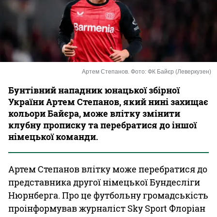
Казино
Артем Степанов. Фото: ФК Байєр (Леверкузен)
Бунтівний нападник юнацької збірної
України Артем Степанов, який нині захищає
кольори Байєра, може влітку змінити
клубну прописку та перебратися до іншої
німецької команди.
Артем Степанов влітку може перебратися до
представника другої німецької Бундесліги
Нюрнберга. Про це футбольну громадськість
проінформував журналіст Sky Sport Флоріан