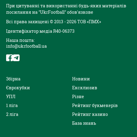
При цитуванні та використанні будь-яких матеріалів
посилання на "UkrFootball" обов'язкове
Всі права захищені © 2013 - 2026 ТОВ «ПМХ»
Ідентифікатор медіа R40-06373
Наша пошта:
info@ukrfootball.ua
Збірна
Новини
Єврокубки
Ексклюзив
УПЛ
Різне
1 ліга
Рейтинг букмекерів
2 ліга
Рейтинг казино
База знань