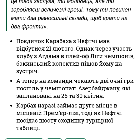
це твоя заслуга, ти молодець, але ти
заробляєш величезні гроші. Тому ти повинен
мати два рівносильні склади, щоб грати на
два фронти».
Поєдинок Карабаха з Нефтчі мав
відбутися 21 лютого. Однак через участь
клубу з Агдама в плей-оф Ліги чемпіонів,
бакинський колектив пішов йому на
зустріч.
А тепер на команди чекають дві очні гри
поспіль у чемпіонаті Азербайджану, які
заплановані на 26 та 30 квітня.
Карбах наразі займає друге місце в
місцевій Прем'єр-лізі, тоді як Нефтчі
посідає шосту сходинку турнірної
таблиці.