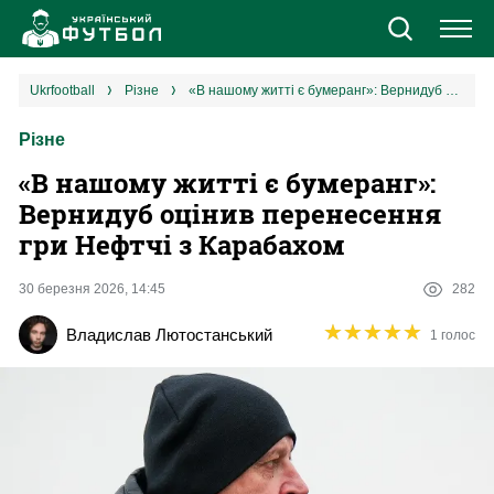
Новини
ukrfootball
різне
«В нашому житті є бумеранг»: Вернидуб оцінив перенесення гри Нефтчі з Карабахом
Різне
Збірна
«В нашому житті є бумеранг»:
Єврокубки
Вернидуб оцінив перенесення
гри Нефтчі з Карабахом
УПЛ
30 березня 2026, 14:45
282
1 ліга
★
★
★
★
★
★
★
★
★
★
Владислав Лютостанський
1 голос
2 ліга
Різне
Букмекери