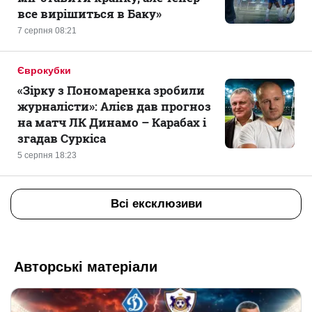
все вирішиться в Баку»
7 серпня 08:21
Єврокубки
«Зірку з Пономаренка зробили
журналісти»: Алієв дав прогноз
на матч ЛК Динамо – Карабах і
згадав Суркіса
5 серпня 18:23
Всі ексклюзиви
Авторські матеріали