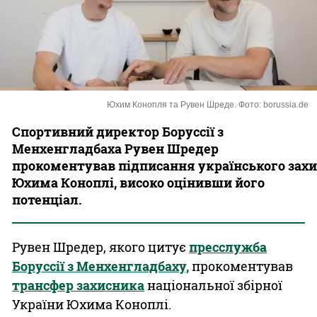
Казино
Юхим Конопля та Рувен Шреде. Фото: borussia.de
Спортивний директор Боруссії з
Менхенгладбаха Рувен Шредер
прокоментував підписання українського зах
Юхима Коноплі, високо оцінивши його
потенціал.
Рувен Шредер, якого цитує
пресслужба
Боруссії з Менхенгладбаху,
прокоментував
трансфер захисника
національної збірної
України Юхима Коноплі.