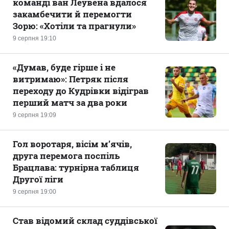
команді ван Леувена вдалося
закамбечити й перемогти
Зорю: «Хотіли та прагнули»
9 серпня 19:10
«Думав, буде гірше і не
витримаю»: Петряк після
переходу до Кудрівки відіграв
перший матч за два роки
9 серпня 19:09
Гол воротаря, вісім м’ячів,
друга перемога поспіль
Брацлава: турнірна таблиця
Другої ліги
9 серпня 19:00
Став відомий склад суддівської