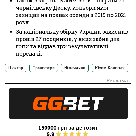
Також в Україні Юхим встиг пограти за
чернігівську Десну, кольори якої
захищав на правах оренди з 2019 по 2021
року.
За національну збірну України захисник
провів 27 поєдинків, у яких забив два
голи та віддав три результативні
передачі.
Шахтар
Трансфери
Німеччина
Юхим Конопля
Реклама
150000 грн за депозит
9.9