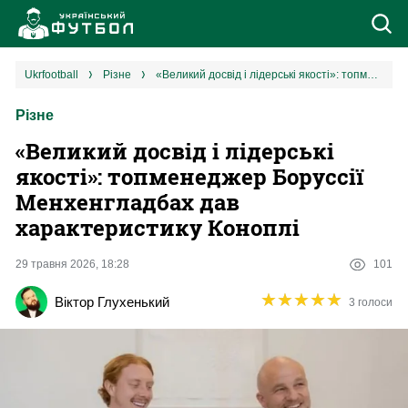
Новини
ukrfootball
різне
«Великий досвід і лідерські якості»: топменеджер Боруссії Менхенгладбах дав характеристику Коноплі
Різне
Збірна
«Великий досвід і лідерські
Єврокубки
якості»: топменеджер Боруссії
Менхенгладбах дав
УПЛ
характеристику Коноплі
1 ліга
29 травня 2026, 18:28
101
★
★
★
★
★
★
★
★
★
★
Віктор Глухенький
3 голоси
2 ліга
Різне
Букмекери