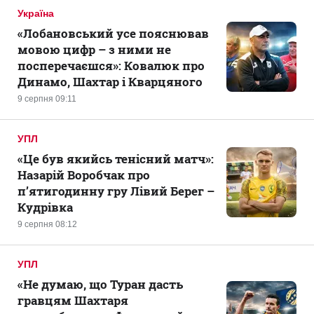
Україна
«Лобановський усе пояснював
мовою цифр – з ними не
посперечаєшся»: Ковалюк про
Динамо, Шахтар і Кварцяного
9 серпня 09:11
УПЛ
«Це був якийсь тенісний матч»:
Назарій Воробчак про
п’ятигодинну гру Лівий Берег –
Кудрівка
9 серпня 08:12
УПЛ
«Не думаю, що Туран дасть
гравцям Шахтаря