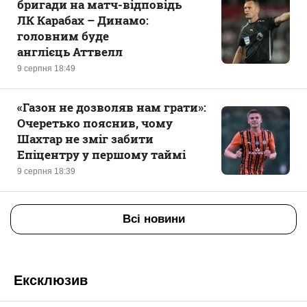
бригади на матч-відповідь
ЛК Карабах – Динамо:
головним буде
англієць Аттвелл
9 серпня 18:49
«Газон не дозволяв нам грати»:
Очеретько пояснив, чому
Шахтар не зміг забити
Епіцентру у першому таймі
9 серпня 18:39
Всі новини
Ексклюзив