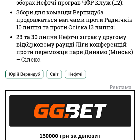
зборах Нефтчі програв ЧФР Клуж (1:2);
Збори для команди Вернидуба
продовжаться матчами проти Раднічків
10 липня та проти Осієка 13 липня;
23 та 30 липня Нефтчі зіграє у другому
відбірковому раунді Ліги конференцій
проти переможця пари Динамо (Мінськ)
– Сілекс.
Юрій Вернидуб
Світ
Нефтчі
Реклама
150000 грн за депозит