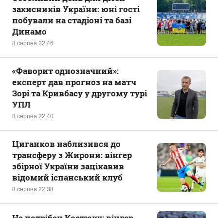
захисників України: юні гості
побували на стадіоні та базі
Динамо
8 серпня 22:46
«Фаворит однозначний»:
експерт дав прогноз на матч
Зорі та Кривбасу у другому турі
УПЛ
8 серпня 22:40
Циганков наблизився до
трансферу з Жирони: вінгер
збірної України зацікавив
відомий іспанський клуб
8 серпня 22:38
Не потрібен Костюку: вінгер