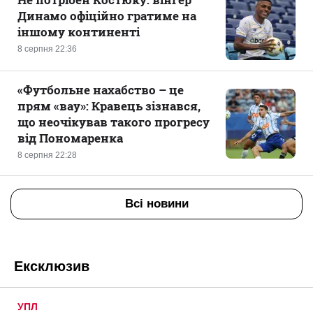
Динамо офіційно гратиме на
іншому континенті
8 серпня 22:36
«Футбольне нахабство – це
прям «вау»: Кравець зізнався,
що неочікував такого прогресу
від Пономаренка
8 серпня 22:28
Всі новини
Ексклюзив
УПЛ