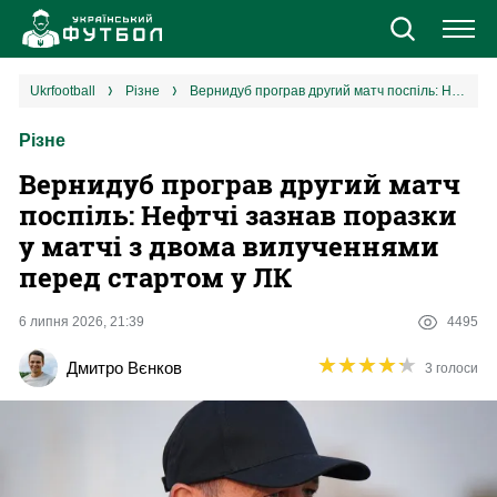
Новини
ukrfootball
різне
Вернидуб програв другий матч поспіль: Нефтчі зазнав поразки у матчі з двома вилученнями перед стартом у ЛК
Різне
Збірна
Вернидуб програв другий матч
Єврокубки
поспіль: Нефтчі зазнав поразки
у матчі з двома вилученнями
УПЛ
перед стартом у ЛК
1 ліга
6 липня 2026, 21:39
4495
★
★
★
★
★
★
★
★
★
★
Дмитро Вєнков
3 голоси
2 ліга
Різне
Букмекери