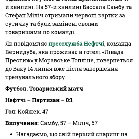
й хвилині. На 57-й хвилині Бассала Самбу та
Стефан Міліч отримали червоні картки за
сутичку та були замінені своїми
товаришами по команді.
Як повідомляє
пресслужба Нефтчі
, команда
Вернидуба, яка проживає в готелі «Лівада
Престиж» у Моравське Топліце, повернеться
до Баку 14 липня вже після завершення
тренувального збору.
Футбол. Товариський матч
Нефтчі – Партизан – 0:1
Гол
: Койжек, 47
Вилучення
: Самбу, 57 – Міліч, 57
Нагадаємо, що свій перший спаринг на