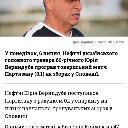
Казино
Юрій Вернидуб. Фото: ФК Нефтчі
У понеділок, 6 липня, Нефтчі українського
головного тренера 60-річного Юрія
Вернидуба програв товариський матч
Партизану (0:1) на зборах у Словенії.
Нефтчі Юрія Вернидуба поступився
Партизану з рахунком 0:1 у спарингу на
літніх навчально-тренувальних зборах у
Словенії.
Єдиний гол у матчі забив Ерік Койжек на 47-