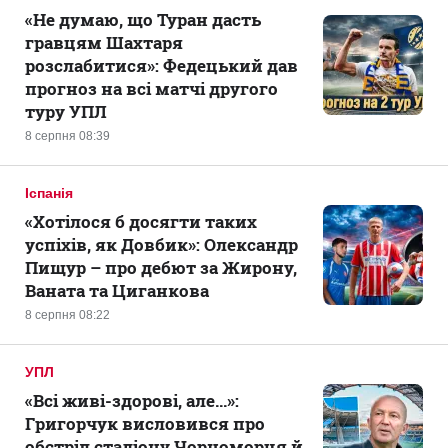
«Не думаю, що Туран дасть
гравцям Шахтаря
розслабитися»: Федецький дав
прогноз на всі матчі другого
туру УПЛ
8 серпня 08:39
Іспанія
«Хотілося б досягти таких
успіхів, як Довбик»: Олександр
Пищур – про дебют за Жирону,
Ваната та Циганкова
8 серпня 08:22
УПЛ
«Всі живі-здорові, але...»:
Григорчук висловився про
обстріл стадіону Чорноморця й