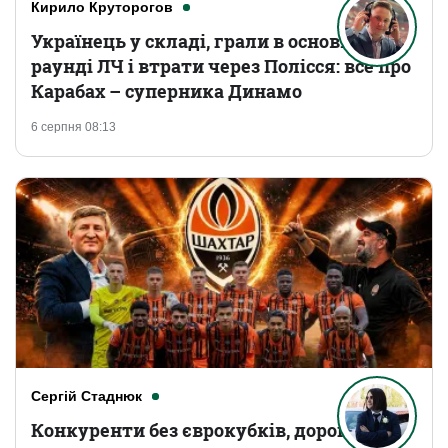
Кирило Круторогов
Українець у складі, грали в основному
раунді ЛЧ і втрати через Полісся: все про
Карабах – суперника Динамо
6 серпня 08:13
Сергій Стаднюк
Конкуренти без єврокубків, дорогі