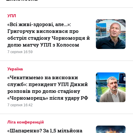
УПЛ
«Всі живі-здорові, але...»:
Григорчук висловився про
обстріл стадіону Чорноморця й
долю матчу УПЛ з Колосом
7 серпня 16:59
Україна
«Чекатимемо на висновки
служб»: президент УПЛ Дикий
розповів про долю стадіону
«Чорноморець» після удару РФ
7 серпня 16:42
Ліга конференцій
«Шапаренко? За 1,5 мільйона