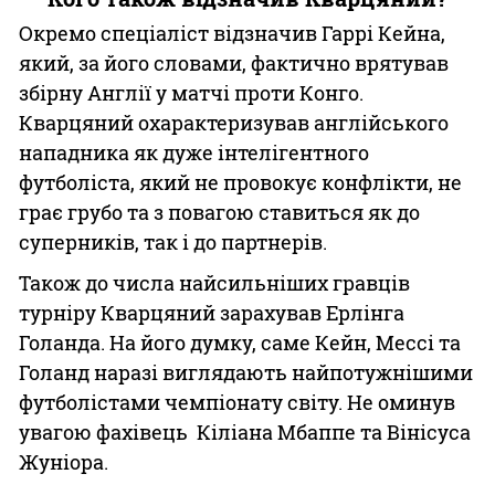
Окремо спеціаліст відзначив Гаррі Кейна,
який, за його словами, фактично врятував
збірну Англії у матчі проти Конго.
Кварцяний охарактеризував англійського
нападника як дуже інтелігентного
футболіста, який не провокує конфлікти, не
грає грубо та з повагою ставиться як до
суперників, так і до партнерів.
Також до числа найсильніших гравців
турніру Кварцяний зарахував Ерлінга
Голанда. На його думку, саме Кейн, Мессі та
Голанд наразі виглядають найпотужнішими
футболістами чемпіонату світу. Не оминув
увагою фахівець Кіліана Мбаппе та Вінісуса
Жуніора.