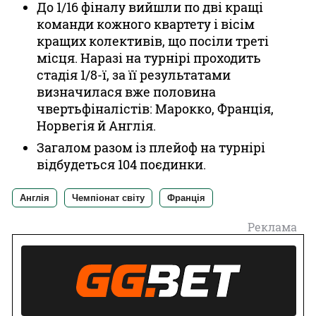
До 1/16 фіналу вийшли по дві кращі
команди кожного квартету і вісім
кращих колективів, що посіли треті
місця. Наразі на турнірі проходить
стадія 1/8-ї, за її результатами
визначилася вже половина
чвертьфіналістів: Марокко, Франція,
Норвегія й Англія.
Загалом разом із плейоф на турнірі
відбудеться 104 поєдинки.
Англія
Чемпіонат світу
Франція
Реклама