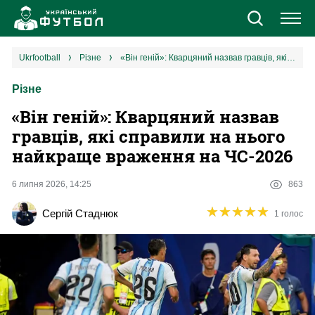
Новини
ukrfootball
різне
«‎Він геній»: Кварцяний назвав гравців, які справили на нього найкраще враження на ЧС-2026
Різне
Збірна
«‎Він геній»: Кварцяний назвав
Єврокубки
гравців, які справили на нього
найкраще враження на ЧС-2026
УПЛ
6 липня 2026, 14:25
863
1 ліга
★
★
★
★
★
★
★
★
★
★
Сергій Стаднюк
1 голос
2 ліга
Різне
Букмекери