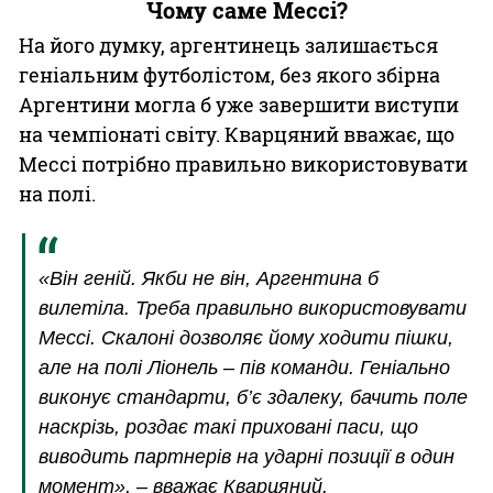
Чому саме Мессі?
На його думку, аргентинець залишається
геніальним футболістом, без якого збірна
Аргентини могла б уже завершити виступи
на чемпіонаті світу. Кварцяний вважає, що
Мессі потрібно правильно використовувати
на полі.
«Він геній. Якби не він, Аргентина б
вилетіла. Треба правильно використовувати
Мессі. Скалоні дозволяє йому ходити пішки,
але на полі Ліонель – пів команди. Геніально
виконує стандарти, б’є здалеку, бачить поле
наскрізь, роздає такі приховані паси, що
виводить партнерів на ударні позиції в один
момент», – вважає Кварцяний.