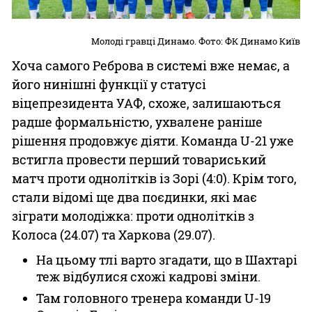
Молоді гравці Динамо. Фото: ФК Динамо Київ
Хоча самого Реброва в системі вже немає, а
його нинішні функції у статусі
віцепрезидента УАФ, схоже, залишаються
радше формальністю, ухвалене раніше
рішення продовжує діяти. Команда U-21 уже
встигла провести перший товариський
матч проти однолітків із Зорі (4:0). Крім того,
стали відомі ще два поєдинки, які має
зіграти молодіжка: проти однолітків з
Колоса (24.07) та Харкова (29.07).
На цьому тлі варто згадати, що в Шахтарі
теж відбулися схожі кадрові зміни.
Там головного тренера команди U-19