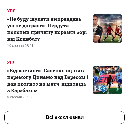
УПЛ
«Не буду шукати виправдань –
усі не дограли»: Пердута
пояснив причину поразки Зорі
від Кривбасу
10 серпня 08:11
УПЛ
«Відскочили»: Саленко оцінив
перемогу Динамо над Вересом і
дав прогноз на матч-відповідь
з Карабахом
9 серпня 21:10
Всі ексклюзиви