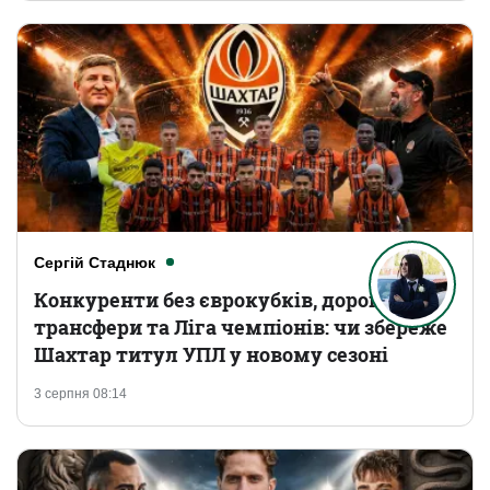
Сергій Стаднюк
Конкуренти без єврокубків, дорогі
трансфери та Ліга чемпіонів: чи збереже
Шахтар титул УПЛ у новому сезоні
3 серпня 08:14