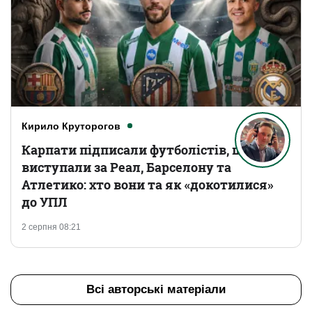
Кирило Круторогов
Карпати підписали футболістів, що
виступали за Реал, Барселону та
Атлетико: хто вони та як «докотилися»
до УПЛ
2 серпня 08:21
Всі авторські матеріали