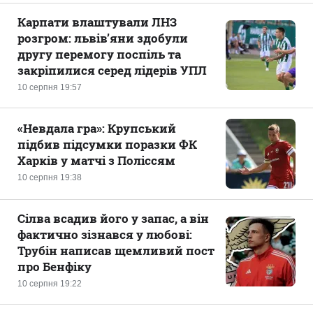
Карпати влаштували ЛНЗ
розгром: львів’яни здобули
другу перемогу поспіль та
закріпилися серед лідерів УПЛ
10 серпня 19:57
«Невдала гра»: Крупський
підбив підсумки поразки ФК
Харків у матчі з Поліссям
10 серпня 19:38
Сілва всадив його у запас, а він
фактично зізнався у любові:
Трубін написав щемливий пост
про Бенфіку
10 серпня 19:22