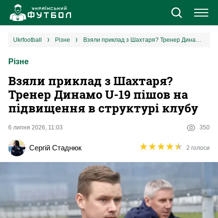
Новини
ukrfootball
різне
Взяли приклад з Шахтаря? Тренер Динамо U-19 пішов на підвищення в структурі клубу
Різне
Збірна
Взяли приклад з Шахтаря?
Єврокубки
Тренер Динамо U-19 пішов на
підвищення в структурі клубу
УПЛ
6 липня 2026, 11:03
350
1 ліга
★
★
★
★
★
★
★
★
★
★
Сергій Стаднюк
2 голоси
2 ліга
Різне
Букмекери