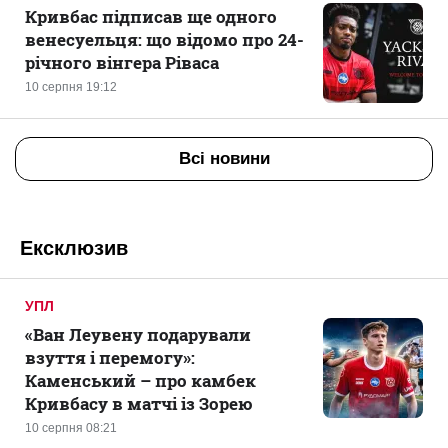
Кривбас підписав ще одного
венесуельця: що відомо про 24-
річного вінгера Ріваса
10 серпня 19:12
Всі новини
Ексклюзив
УПЛ
«Ван Леувену подарували
взуття і перемогу»:
Каменський – про камбек
Кривбасу в матчі із Зорею
10 серпня 08:21