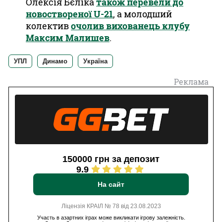
Олексія Бєліка
також перевели до
новоствореної U-21
, а молодший
колектив
очолив вихованець клубу
Максим Малишев
.
УПЛ
Динамо
Україна
Реклама
150000 грн за депозит
9.9
На сайт
Ліцензія КРАІЛ № 78 від 23.08.2023
Участь в азартних іграх може викликати ігрову залежність.