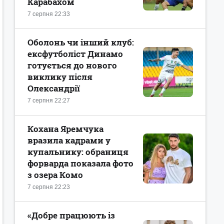
Карабахом
7 серпня 22:33
Оболонь чи інший клуб:
ексфутболіст Динамо
готується до нового
виклику після
Олександрії
7 серпня 22:27
Кохана Яремчука
вразила кадрами у
купальнику: обраниця
форварда показала фото
з озера Комо
7 серпня 22:23
«Добре працюють із