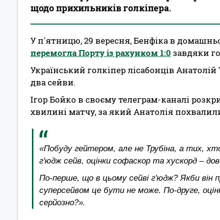
щодо прихильників голкіпера.
У п'ятницю, 29 вересня, Бенфіка в домашнь
перемогла Порту із рахунком 1:0
завдяки го
Український голкіпер лісабонців Анатолій Т
два сейви.
Ігор Бойко в своєму телеграм-каналі розкри
хвилині матчу, за який Анатолія похвалил
«Побуду гейтером, але не Трубіна, а тих, хто
г'юдж сейв, оцінки софаскор та хускорд – д
По-перше, що в цьому сейві г'юдж? Якби він 
суперсейвом це бути не може. По-друге, оці
серйозно?».