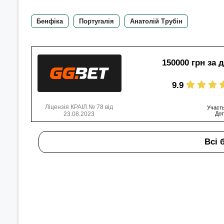
Бенфіка
Португалія
Анатолій Трубін
150000 грн за 
9.9
Ліцензія КРАІЛ № 78 від
Участь
23.08.2023
Дот
Всі 