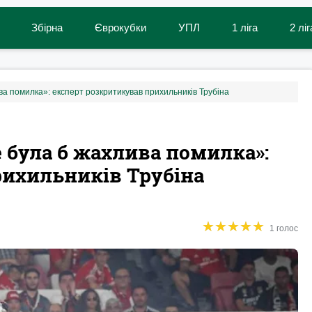
Збірна
Єврокубки
УПЛ
1 ліга
2 ліг
ива помилка»: експерт розкритикував прихильників Трубіна
е була б жахлива помилка»:
рихильників Трубіна
★
★
★
★
★
★
★
★
★
★
1 голос