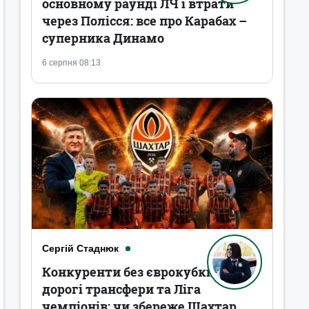
основному раунді ЛЧ і втрати
через Полісся: все про Карабах –
суперника Динамо
6 серпня 08:13
Сергій Стаднюк
Конкуренти без єврокубків,
дорогі трансфери та Ліга
чемпіонів: чи збереже Шахтар