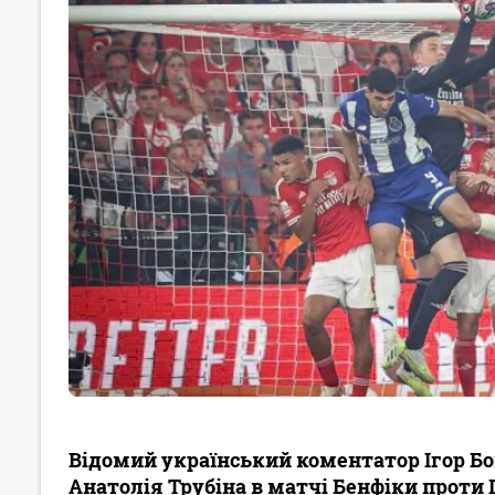
Відомий український коментатор Ігор Б
Анатолія Трубіна в матчі Бенфіки прот