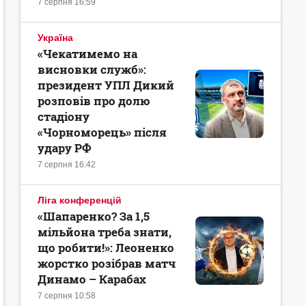
7 серпня 16:59
Україна
«Чекатимемо на
висновки служб»:
президент УПЛ Дикий
розповів про долю
стадіону
«Чорноморець» після
удару РФ
7 серпня 16:42
Ліга конференцій
«Шапаренко? За 1,5
мільйона треба знати,
що робити!»: Леоненко
жорстко розібрав матч
Динамо – Карабах
7 серпня 10:58