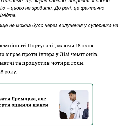
 словами, що зіграв надійно, впорався зі своєю
 – цього не зробити. До речі, це фактично
Шмідта.
раще не можна було через вилучення у суперника на
чемпіонаті Португалії, маючи 18 очок.
 зіграє проти Інтера у Лізі чемпіонів.
 матчі та пропустив чотири голи.
8 року.
вати Яремчука, але
перти оцінили шанси