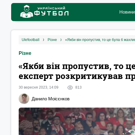
Новини
ukrfootball
різне
«Якби він пропустив, то це була б жахл
Різне
«Якби він пропустив, то ц
експерт розкритикував п
30 вересня 2023, 14:09
813
Данило Моісєнков