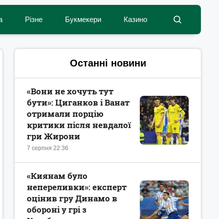
а
Різне
Букмекери
Казино
Останні новини
«Вони не хочуть тут
бути»: Циганков і Ванат
отримали порцію
критики після невдалої
гри Жирони
7 серпня 22:36
«Киянам було
непереливки»: експерт
оцінив гру Динамо в
обороні у грі з