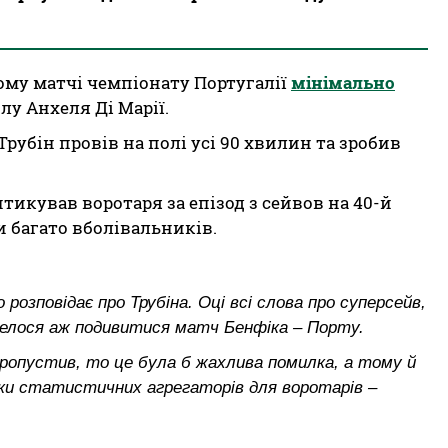
ому матчі чемпіонату Португалії
мінімально
лу Анхеля Ді Марії.
рубін провів на полі усі 90 хвилин та зробив
тикував воротаря за епізод з сейвов на 40-й
и багато вболівальників.
 розповідає про Трубіна. Оці всі слова про суперсейв,
овелося аж подивитися матч Бенфіка – Порту.
пропустив, то це була б жахлива помилка, а тому й
нки статистичних агрегаторів для воротарів –