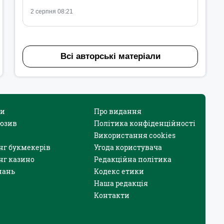
2 серпня 08:21
Всі авторські матеріали
и
Про видання
юзив
Політика конфіденційності
Використання cookies
нг букмекерів
Угода користувача
нг казино
Редакційна політика
нань
Кодекс етики
Наша редакція
Контакти