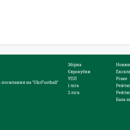
Збірна
Новин
Єврокубки
Екскл
УПЛ
Різне
 посилання на "UkrFootball"
1 ліга
Рейти
2 ліга
Рейти
База з