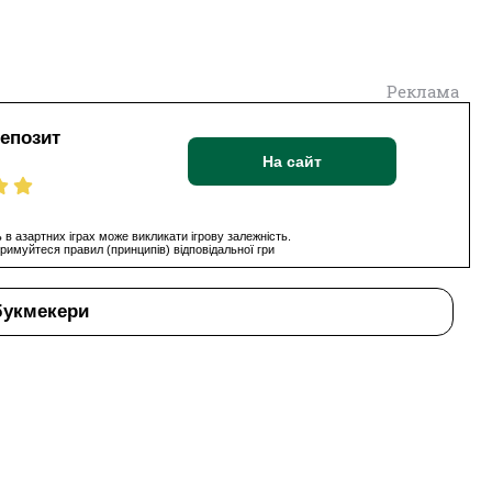
Реклама
депозит
На сайт
 в азартних іграх може викликати ігрову залежність.
римуйтеся правил (принципів) відповідальної гри
букмекери