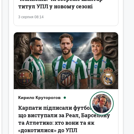
титул УПЛ у новому сезоні
3 серпня 08:14
Кирило Круторогов
Карпати підписали футболістів,
що виступали за Реал, Барселону
та Атлетико: хто вони та як
«докотилися» до УПЛ