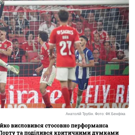
Анатолій Трубін. Фото: ФК Бенфіка
ойко висловився стосовно перформанса
и Порту та поділився критичними думками