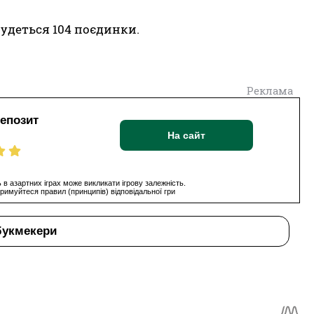
будеться 104 поєдинки.
Реклама
депозит
На сайт
 в азартних іграх може викликати ігрову залежність.
римуйтеся правил (принципів) відповідальної гри
букмекери