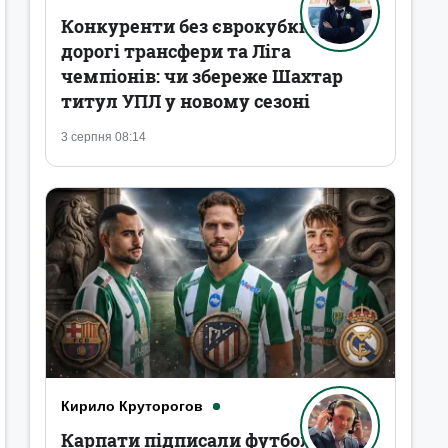
Конкуренти без єврокубків,
дорогі трансфери та Ліга
чемпіонів: чи збереже Шахтар
титул УПЛ у новому сезоні
3 серпня 08:14
Кирило Круторогов
Карпати підписали футболістів,