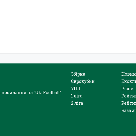
Збірна
Новин
Єврокубки
Екскл
УПЛ
Різне
 посилання на "UkrFootball"
1 ліга
Рейти
2 ліга
Рейти
База з