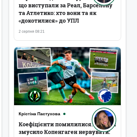
що виступали за Реал, Барселону
та Атлетико: хто вони та як
«докотилися» до УПЛ
2 серпня 08:21
Крістіна Пастухова
Коефіцієнти помилилися. Полісся
змусило Копенгаген нервувати: