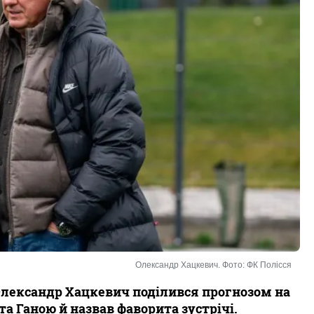
Олександр Хацкевич. Фото: ФК Полісся
Олександр Хацкевич поділився прогнозом на
та Ганою й назвав фаворита зустрічі.