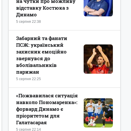
на чутки про можливу
відставку Костюка з
Динамо
5 серпня 22:38
Забарний та фанати
ПСЖ: український
захисник емоційно
звернувся до
вболівальників
парижан
5 серпня 22:25
«Пожвавилася ситуація
навколо Пономаренка»:
форвард Динамо є
пріоритетом для
Галатасарая
5 серпня 22:14