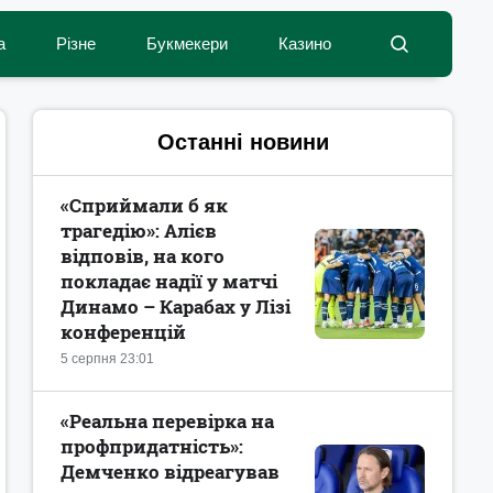
а
Різне
Букмекери
Казино
Останні новини
«Сприймали б як
трагедію»: Алієв
відповів, на кого
покладає надії у матчі
Динамо – Карабах у Лізі
конференцій
5 серпня 23:01
«Реальна перевірка на
профпридатність»:
Демченко відреагував