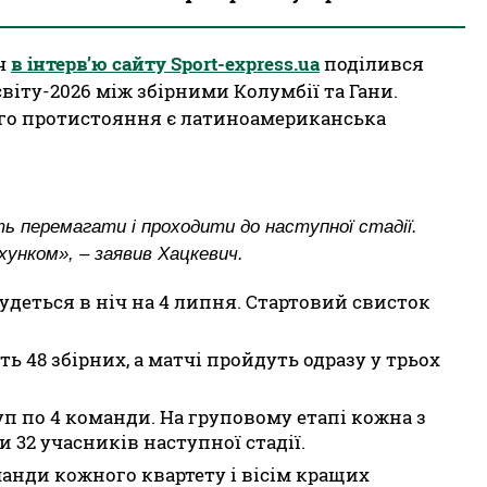
ич
в інтерв’ю сайту Sport-express.ua
поділився
віту-2026 між збірними Колумбії та Гани.
го протистояння є латиноамериканська
ь перемагати і проходити до наступної стадії.
хунком», – заявив Хацкевич.
деться в ніч на 4 липня. Стартовий свисток
ь 48 збірних, а матчі пройдуть одразу у трьох
руп по 4 команди. На груповому етапі кожна з
 32 учасників наступної стадії.
манди кожного квартету і вісім кращих