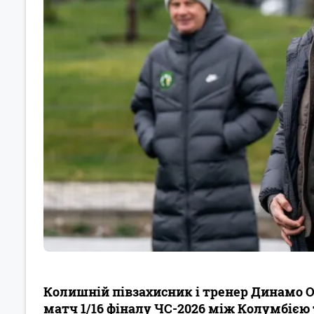
Колишній півзахисник і тренер Динамо 
матч 1/16 фіналу ЧС-2026 між Колумбією 