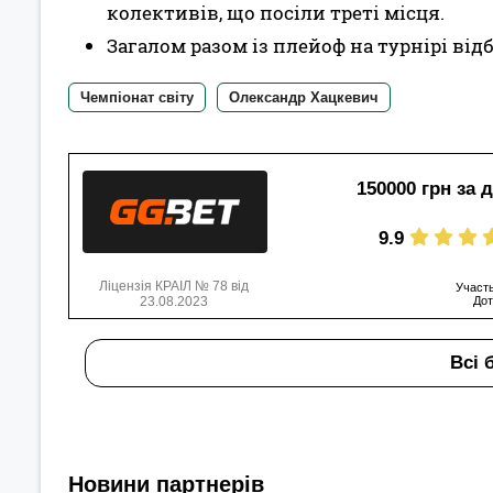
колективів, що посіли треті місця.
Загалом разом із плейоф на турнірі від
Чемпіонат світу
Олександр Хацкевич
150000 грн за 
9.9
Ліцензія КРАІЛ № 78 від
Участь
23.08.2023
Дот
Всі 