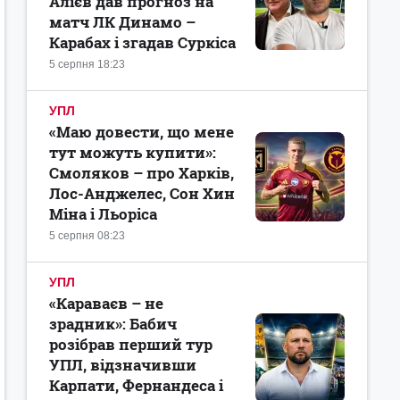
Алієв дав прогноз на
матч ЛК Динамо –
Карабах і згадав Суркіса
5 серпня 18:23
УПЛ
«Маю довести, що мене
тут можуть купити»:
Смоляков – про Харків,
Лос-Анджелес, Сон Хин
Міна і Льоріса
5 серпня 08:23
УПЛ
«Караваєв – не
зрадник»: Бабич
розібрав перший тур
УПЛ, відзначивши
Карпати, Фернандеса і