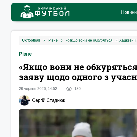
Новини
ukrfootball
різне
«Якщо вони не обкуряться...»: Хацкевич
Різне
«Якщо вони не обкуряться.
заяву щодо одного з учасн
29 червня 2026, 14:52
180
Сергій Стаднюк