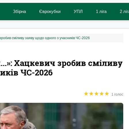
Збірна
Єврокубки
УПЛ
1 ліга
2 ліг
 зробив сміливу заяву щодо одного з учасників ЧС-2026
..»: Хацкевич зробив сміливу
иків ЧС-2026
★
★
★
★
★
★
★
★
★
★
1 голос