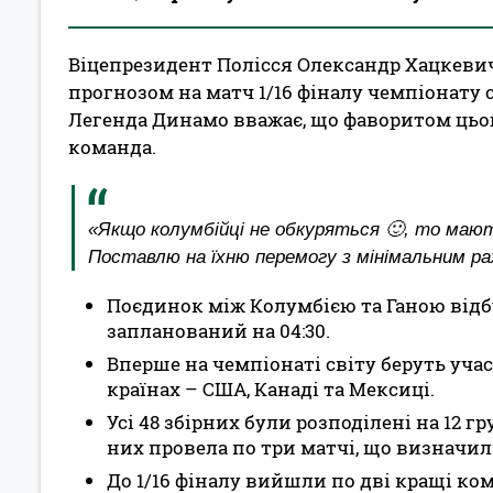
Віцепрезидент Полісся Олександр Хацкев
прогнозом на матч 1/16 фіналу чемпіонату с
Легенда Динамо вважає, що фаворитом цьо
команда.
«Якщо колумбійці не обкуряться 🙂, то мают
Поставлю на їхню перемогу з мінімальним ра
Поєдинок між Колумбією та Ганою відбу
запланований на 04:30.
Вперше на чемпіонаті світу беруть участ
країнах – США, Канаді та Мексиці.
Усі 48 збірних були розподілені на 12 г
них провела по три матчі, що визначили
До 1/16 фіналу вийшли по дві кращі ко