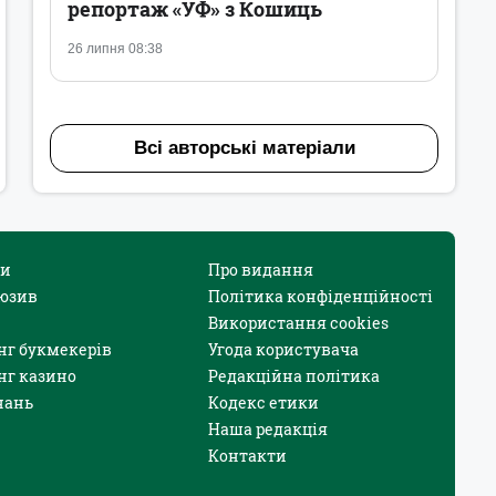
репортаж «УФ» з Кошиць
26 липня 08:38
Всі авторські матеріали
и
Про видання
юзив
Політика конфіденційності
Використання cookies
нг букмекерів
Угода користувача
нг казино
Редакційна політика
нань
Кодекс етики
Наша редакція
Контакти