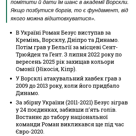
помітити й дати їм шанс в академії Ворскли.
Якщо позбутися боргів, то є фундамент, від
якого можна відштовхуватися».
В Україні Роман Безус виступав за
Кремінь, Ворсклу, Дніпро та Динамо.
Потім грав у Бельгії за місцеві Сент-
Трюйден та Гент. З липня 2022 року по
вересень 2025 рік захищав кольори
Омонії (Нікосія, Кіпр).
У Ворсклі атакувальний хавбек грав з
2009 до 2013 року, коли його придбало
Динамо.
За збірну України (2011-2021) Безус зіграв
у 24 поєдинках, забивши п'ять голів.
Востаннє до табору національної
команди Роман викликався ще під час
Євро-2020.