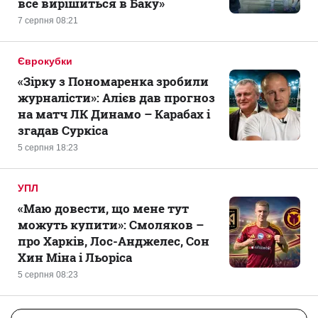
все вирішиться в Баку»
7 серпня 08:21
Єврокубки
«Зірку з Пономаренка зробили
журналісти»: Алієв дав прогноз
на матч ЛК Динамо – Карабах і
згадав Суркіса
5 серпня 18:23
УПЛ
«Маю довести, що мене тут
можуть купити»: Смоляков –
про Харків, Лос-Анджелес, Сон
Хин Міна і Льоріса
5 серпня 08:23