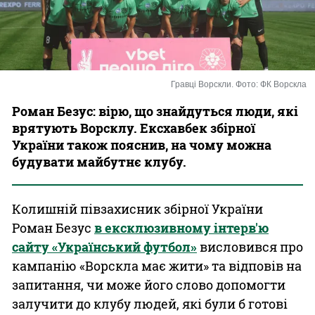
Казино
Гравці Ворскли. Фото: ФК Ворскла
Роман Безус: вірю, що знайдуться люди, які
врятують Ворсклу. Ексхавбек збірної
України також пояснив, на чому можна
будувати майбутнє клубу.
Колишній півзахисник збірної України
Роман Безус
в ексклюзивному інтерв'ю
сайту «Український футбол»
висловився про
кампанію «Ворскла має жити» та відповів на
запитання, чи може його слово допомогти
залучити до клубу людей, які були б готові