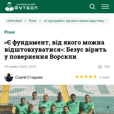
Новини
ukrfootball
різне
«Є фундамент, від якого можна відштовхуватися»: Безус вірить у повернення Ворскли
Різне
Збірна
«Є фундамент, від якого можна
Єврокубки
відштовхуватися»: Безус вірить
у повернення Ворскли
УПЛ
29 червня 2026, 14:02
294
1 ліга
★
★
★
★
★
★
★
★
★
★
Сергій Стаднюк
1 голос
2 ліга
Різне
Букмекери