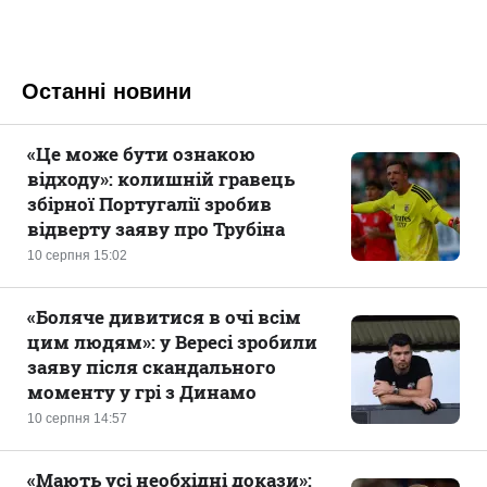
Останні новини
«Це може бути ознакою
відходу»: колишній гравець
збірної Португалії зробив
відверту заяву про Трубіна
10 серпня 15:02
«Боляче дивитися в очі всім
цим людям»: у Вересі зробили
заяву після скандального
моменту у грі з Динамо
10 серпня 14:57
«Мають усі необхідні докази»: