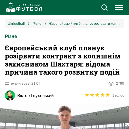
Новини
ukrfootball
різне
Європейський клуб планує розірвати контракт з колишнім захисником Шахтаря: відома причина такого розвитку подій
Різне
Збірна
Європейський клуб планує
Єврокубки
розірвати контракт з колишнім
захисником Шахтаря: відома
УПЛ
причина такого розвитку подій
1 ліга
22 грудня 2023, 21:07
2790
★
★
★
★
★
★
★
★
★
★
Віктор Глухенький
1 голос
2 ліга
Різне
Букмекери