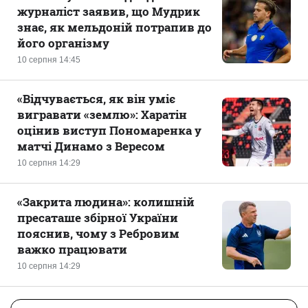
журналіст заявив, що Мудрик
знає, як мельдоній потрапив до
його організму
10 серпня 14:45
«Відчувається, як він уміє
вигравати «землю»: Харатін
оцінив виступ Пономаренка у
матчі Динамо з Вересом
10 серпня 14:29
«Закрита людина»: колишній
пресаташе збірної України
пояснив, чому з Ребровим
важко працювати
10 серпня 14:29