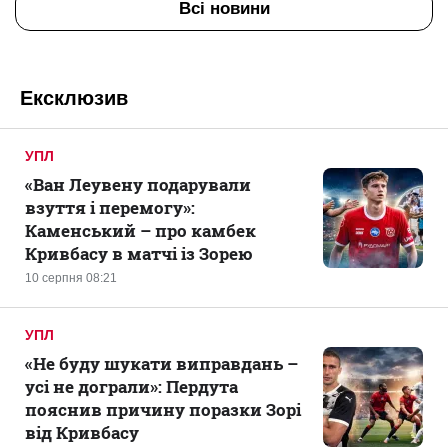
Всі новини
Ексклюзив
УПЛ
«Ван Леувену подарували
взуття і перемогу»:
Каменський – про камбек
Кривбасу в матчі із Зорею
10 серпня 08:21
УПЛ
«Не буду шукати виправдань –
усі не дограли»: Пердута
пояснив причину поразки Зорі
від Кривбасу