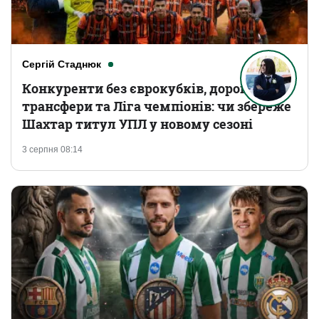
Сергій Стаднюк
Конкуренти без єврокубків, дорогі
трансфери та Ліга чемпіонів: чи збереже
Шахтар титул УПЛ у новому сезоні
3 серпня 08:14