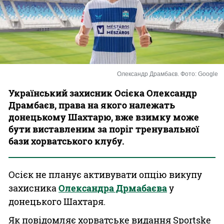
Казино
Олександр Драмбаєв. Фото: Google
Український захисник Осієка Олександр
Драмбаєв, права на якого належать
донецькому Шахтарю, вже взимку може
бути виставленим за поріг тренувальної
бази хорватського клубу.
Осієк не планує активувати опцію викупу
захисника
Олександра Дрмабаєва
у
донецького Шахтаря.
Як повідомляє хорватське видання Sportske