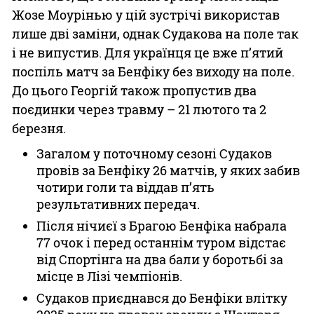
Жозе Моурінью у цій зустрічі використав
лише дві заміни, однак Судакова на поле так
і не випустив. Для українця це вже п’ятий
поспіль матч за Бенфіку без виходу на поле.
До цього Георгій також пропустив два
поєдинки через травму – 21 лютого та 2
березня.
Загалом у поточному сезоні Судаков
провів за Бенфіку 26 матчів, у яких забив
чотири голи та віддав п’ять
результативних передач.
Після нічиєї з Брагою Бенфіка набрала
77 очок і перед останнім туром відстає
від Спортінга на два бали у боротьбі за
місце в Лізі чемпіонів.
Судаков приєднався до Бенфіки влітку