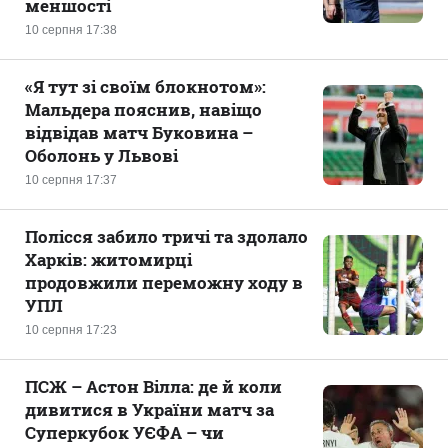
меншості
10 серпня 17:38
«Я тут зі своїм блокнотом»:
Мальдера пояснив, навіщо
відвідав матч Буковина –
Оболонь у Львові
10 серпня 17:37
Полісся забило тричі та здолало
Харків: житомирці
продовжили переможну ходу в
УПЛ
10 серпня 17:23
ПСЖ – Астон Вілла: де й коли
дивитися в України матч за
Суперкубок УЄФА – чи