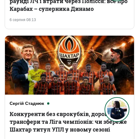
раунді ЛЧ і втрати через Полісся: все про
Карабах – суперника Динамо
6 серпня 08:13
Сергій Стаднюк
Конкуренти без єврокубків, дорогі
трансфери та Ліга чемпіонів: чи збереже
Шахтар титул УПЛ у новому сезоні