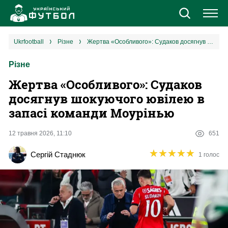
Новини
ukrfootball
різне
Жертва «Особливого»: Судаков досягнув шокуючого ювілею в запасі команди Моурінью
Різне
Збірна
Жертва «Особливого»: Судаков
Єврокубки
досягнув шокуючого ювілею в
запасі команди Моурінью
УПЛ
12 травня 2026, 11:10
651
1 ліга
★
★
★
★
★
★
★
★
★
★
Сергій Стаднюк
1 голос
2 ліга
Різне
Букмекери