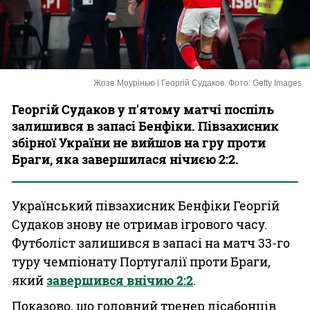
Казино
Жозе Моурінью і Георгій Судаков. Фото: Getty Images
Георгій Судаков у п'ятому матчі поспіль
залишився в запасі Бенфіки. Півзахисник
збірної України не вийшов на гру проти
Браги, яка завершилася нічиєю 2:2.
Український півзахисник Бенфіки Георгій
Судаков знову не отримав ігрового часу.
Футболіст залишився в запасі на матч 33-го
туру чемпіонату Португалії проти Браги,
який
завершився внічию 2:2
.
Показово, що головний тренер лісабонців