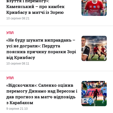
взуття і перемогу»:
Каменський – про камбек
Кривбасу в матчі із Зорею
10 серпня 08:21
УПЛ
«Не буду шукати виправдань –
усі не дограли»: Пердута
пояснив причину поразки Зорі
від Кривбасу
10 серпня 08:11
УПЛ
«Відскочили»: Саленко оцінив
перемогу Динамо над Вересом і
дав прогноз на матч-відповідь
з Карабахом
9 серпня 21:10