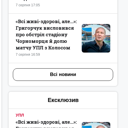
7 серпня 17:05
«Всі живі-здорові, але...»:
Григорчук висловився
про обстріл стадіону
Чорноморця й долю
матчу УПЛ з Колосом
7 серпня 16:59
Всі новини
Ексклюзив
УПЛ
«Всі живі-здорові, але...»: