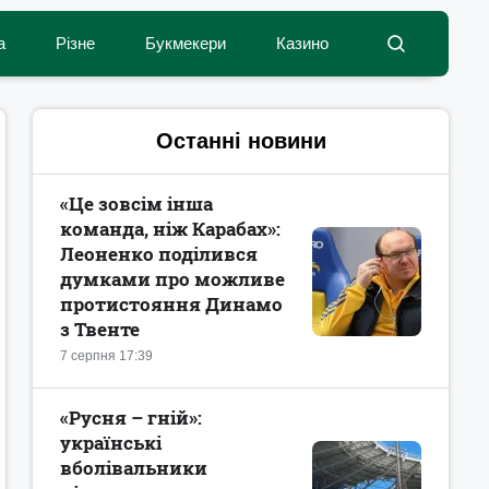
а
Різне
Букмекери
Казино
Останні новини
«Це зовсім інша
команда, ніж Карабах»:
Леоненко поділився
думками про можливе
протистояння Динамо
з Твенте
7 серпня 17:39
«Русня – гній»:
українські
вболівальники