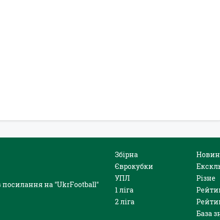
Збірна
Новин
Єврокубки
Екскл
УПЛ
Різне
 посилання на "UkrFootball"
1 ліга
Рейти
2 ліга
Рейти
База з