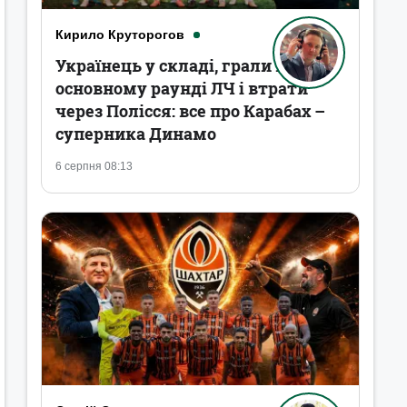
Кирило Круторогов
Українець у складі, грали в
основному раунді ЛЧ і втрати
через Полісся: все про Карабах –
суперника Динамо
6 серпня 08:13