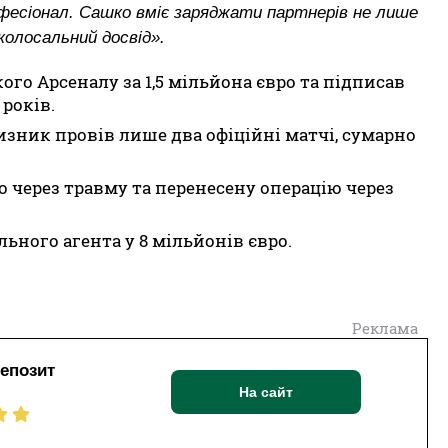
офесіонал. Сашко вміє заряджати партнерів не лише
 колосальний досвід».
го Арсеналу за 1,5 мільйона євро та підписав
років.
зник провів лише два офіційні матчі, сумарно
о через травму та перенесену операцію через
льного агента у 8 мільйонів євро.
Реклама
депозит
На сайт