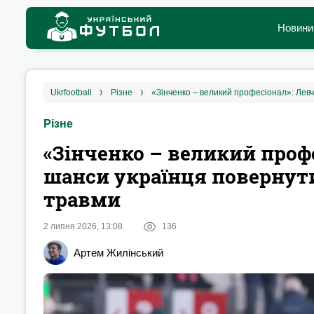
Новини
ukrfootball
різне
«Зінченко – великий професіонал»: Левч
Різне
«Зінченко – великий проф
шанси українця повернути
травми
2 липня 2026, 13:08
136
Артем Жилінський