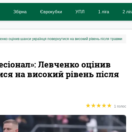
Збірна
Єврокубки
УПЛ
1 ліга
2 ліг
енко оцінив шанси українця повернутися на високий рівень після травми
есіонал»: Левченко оцінив
ся на високий рівень після
★
★
★
★
★
★
★
★
★
★
1 голос