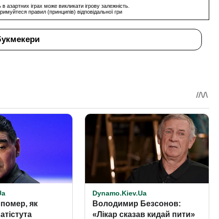
 в азартних іграх може викликати ігрову залежність.
римуйтеся правил (принципів) відповідальної гри
букмекери