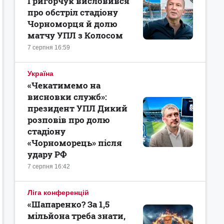
Григорчук висловився
про обстріл стадіону
Чорноморця й долю
матчу УПЛ з Колосом
7 серпня 16:59
Україна
«Чекатимемо на
висновки служб»:
президент УПЛ Дикий
розповів про долю
стадіону
«Чорноморець» після
удару РФ
7 серпня 16:42
Ліга конференцій
«Шапаренко? За 1,5
мільйона треба знати,