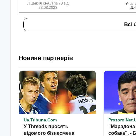
Ліцензія КРАІЛ № 78 від
Участь
23.08.2023
Дот
Всі 