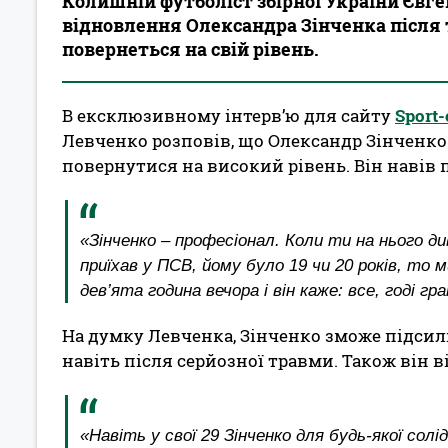
Колишній футболіст збірної України Євг
відновлення Олександра Зінченка після 
повернеться на свій рівень.
В ексклюзивному інтерв’ю для сайту
Sport-
Левченко розповів, що Олександр Зінченко
повернутися на високий рівень. Він навів п
«Зінченко – професіонал. Коли ти на нього д
приїхав у ПСВ, йому було 19 чи 20 років, то 
дев’ята година вечора і він каже: все, годі 
На думку Левченка, Зінченко зможе підси
навіть після серйозної травми. Також він в
«Навіть у свої 29 Зінченко для будь-якої сол