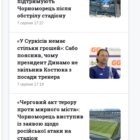
підтримують
Чорноморець після
обстрілу стадіону
7 серпня 17:27
«У Суркісів немає
стільки грошей»: Сабо
пояснив, чому
президент Динамо не
звільнив Костюка з
посади тренера
7 серпня 17:19
«Черговий акт терору
проти мирного міста»:
Чорноморець виступив
із заявою щодо
російської атаки на
стадіон