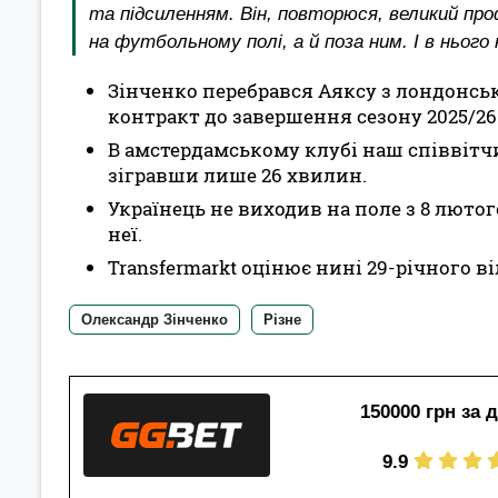
та підсиленням. Він, повторюся, великий пр
на футбольному полі, а й поза ним. І в нього
Зінченко перебрався Аяксу з лондонсько
контракт до завершення сезону 2025/26 
В амстердамському клубі наш співвітчи
зігравши лише 26 хвилин.
Українець не виходив на поле з 8 лютог
неї.
Transfermarkt оцінює нині 29-річного ві
Олександр Зінченко
Різне
150000 грн за 
9.9