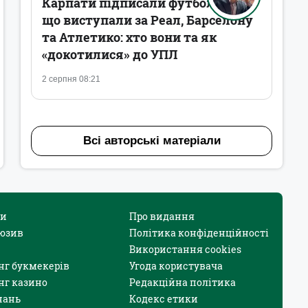
Карпати підписали футболістів,
що виступали за Реал, Барселону
та Атлетико: хто вони та як
«докотилися» до УПЛ
2 серпня 08:21
Всі авторські матеріали
и
Про видання
юзив
Політика конфіденційності
Використання cookies
нг букмекерів
Угода користувача
нг казино
Редакційна політика
нань
Кодекс етики