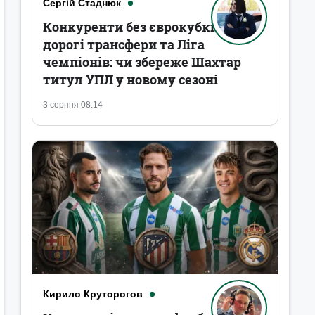
Сергій Стаднюк
Конкуренти без єврокубків,
дорогі трансфери та Ліга
чемпіонів: чи збереже Шахтар
титул УПЛ у новому сезоні
3 серпня 08:14
Кирило Круторогов