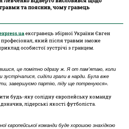
ен Левченко відверто висловився щодо
травми та пояснив, чому гравець
express.ua
ексгравець збірної України Євген
 професіонал, який після травми зможе
риклад особистої зустрічі з гравцем.
ивишся, це помітно одразу ж. Я от пам’ятаю, коли
ми зустрічалися, сиділи грали в нарди. Була вже
грати, завершуємо партію, піду ще потренуюся».
лити будь-яку солідну європейську команду
ідзначив, лідерські якості футболіста.
ідної європейської команди буде хорошою знахідкою