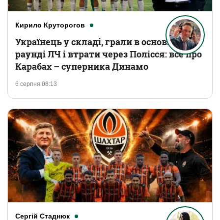
Кирило Круторогов
Українець у складі, грали в основному
раунді ЛЧ і втрати через Полісся: все про
Карабах – суперника Динамо
6 серпня 08:13
Сергій Стаднюк