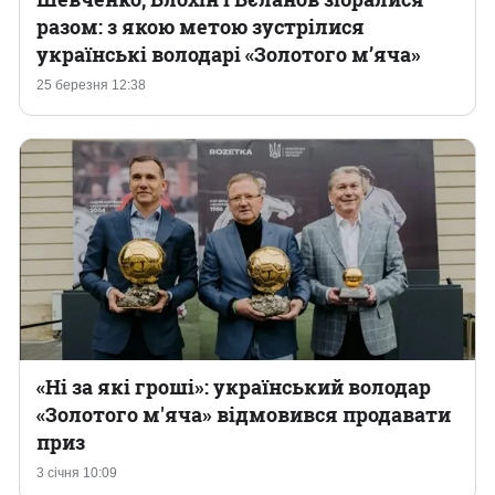
разом: з якою метою зустрілися
українські володарі «Золотого м’яча‎»
25 березня 12:38
«Ні за які гроші»: український володар
«Золотого м'яча» відмовився продавати
приз
3 січня 10:09