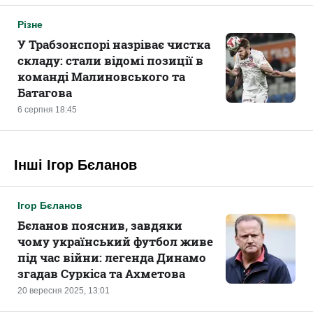
Різне
У Трабзонспорі назріває чистка
складу: стали відомі позиції в
команді Малиновського та
Батагова
6 серпня 18:45
Інші Ігор Бєланов
Ігор Бєланов
Бєланов пояснив, завдяки
чому український футбол живе
під час війни: легенда Динамо
згадав Суркіса та Ахметова
20 вересня 2025, 13:01