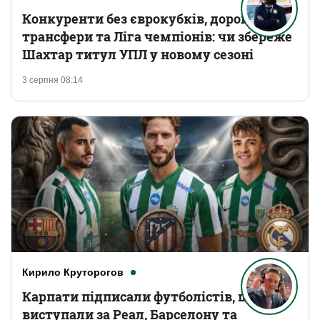
Конкуренти без єврокубків, дорогі
трансфери та Ліга чемпіонів: чи збереже
Шахтар титул УПЛ у новому сезоні
3 серпня 08:14
Кирило Круторогов
Карпати підписали футболістів, що
виступали за Реал, Барселону та