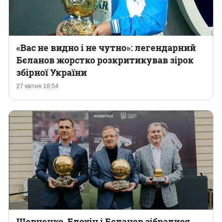
«Вас не видно і не чутно»: легендарний
Бєланов жорстко розкритикував зірок
збірної України
27 квітня 16:54
Шевченко, Блохін і Бєланов зібралися