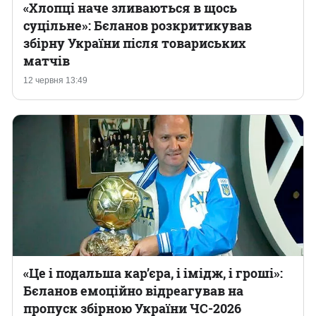
«Хлопці наче зливаються в щось
суцільне»: Бєланов розкритикував
збірну України після товариських
матчів
12 червня 13:49
«Це і подальша кар’єра, і імідж, і гроші»:
Бєланов емоційно відреагував на
пропуск збірною України ЧС-2026