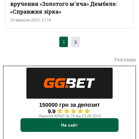
вручення «Золотого м’яча‎» Дембеле:
«‎Справжня зірка»
23 вересня 2025, 17:16
1
2
Реклама
150000 грн за депозит
9.9
Ліцензія КРАІЛ № 78 від 23.08.2023
На сайт