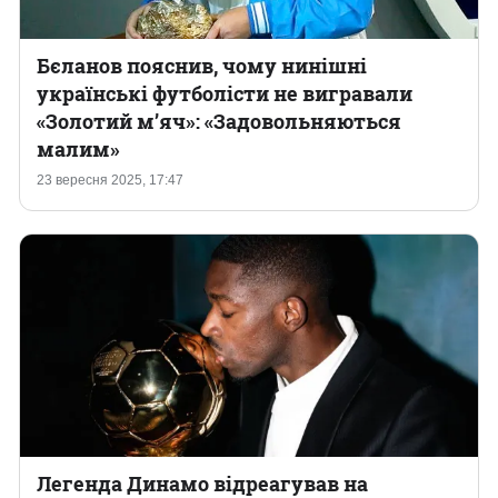
Бєланов пояснив, чому нинішні
українські футболісти не вигравали
«Золотий м’яч‎»: «‎Задовольняються
малим»
23 вересня 2025, 17:47
Легенда Динамо відреагував на