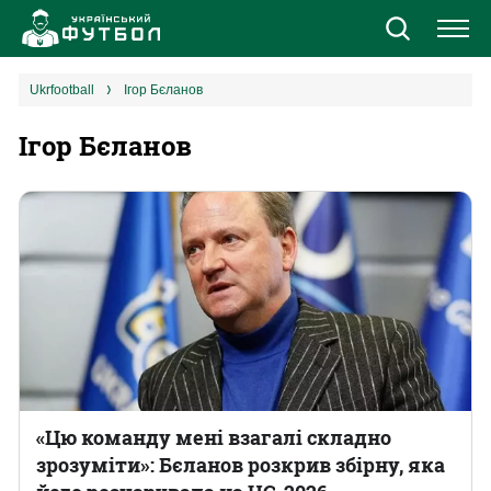
Новини
ukrfootball
Ігор Бєланов
Ігор Бєланов
Збірна
Єврокубки
УПЛ
1 ліга
2 ліга
Різне
«Цю команду мені взагалі складно
зрозуміти»: Бєланов розкрив збірну, яка
Букмекери