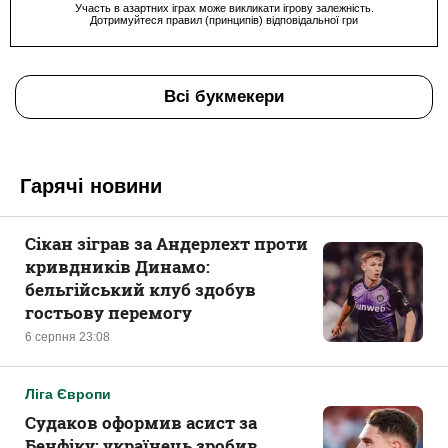
Участь в азартних іграх може викликати ігрову залежність.
Дотримуйтеся правил (принципів) відповідальної гри
Всі букмекери
Гарячі новини
Сікан зіграв за Андерлехт проти
кривдників Динамо:
бельгійський клуб здобув
гостьову перемогу
6 серпня 23:08
Ліга Європи
Судаков оформив асист за
Бенфіку: українець зробив