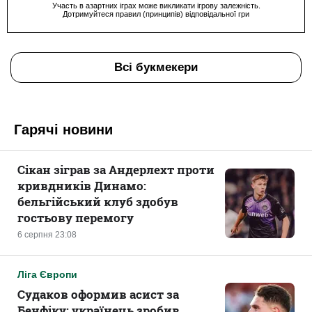
Участь в азартних іграх може викликати ігрову залежність.
Дотримуйтеся правил (принципів) відповідальної гри
Всі букмекери
Гарячі новини
Сікан зіграв за Андерлехт проти
кривдників Динамо:
бельгійський клуб здобув
гостьову перемогу
6 серпня 23:08
Ліга Європи
Судаков оформив асист за
Бенфіку: українець зробив