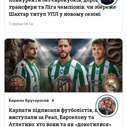
трансфери та Ліга чемпіонів: чи збереже
Шахтар титул УПЛ у новому сезоні
3 серпня 08:14
Кирило Круторогов
Карпати підписали футболістів, що
виступали за Реал, Барселону та
Атлетико: хто вони та як «докотилися»