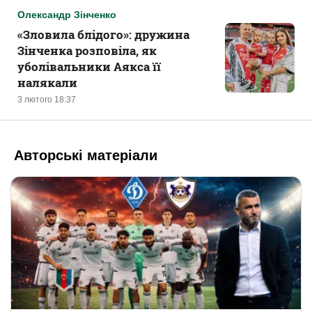
Олександр Зінченко
«‎Зловила блідого»: дружина
Зінченка розповіла, як
уболівальники Аякса її
налякали
3 лютого 18:37
Авторські матеріали