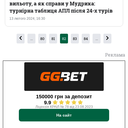
вильоту, а як справи у Мудрика:
турнірна таблиця АПЛ після 24-х турів
13 лютого 2024, 16:30
...
80
81
82
83
84
...
Реклама
150000 грн за депозит
9.9
Ліцензія КРАІЛ № 78 від 23.08.2023
На сайт