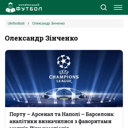
Новини
ukrfootball
Олександр Зінченко
Олександр Зінченко
Збірна
Єврокубки
УПЛ
1 ліга
2 ліга
Різне
Порту – Арсенал та Наполі – Барселона:
аналітики визначилися з фаворитами
Букмекери