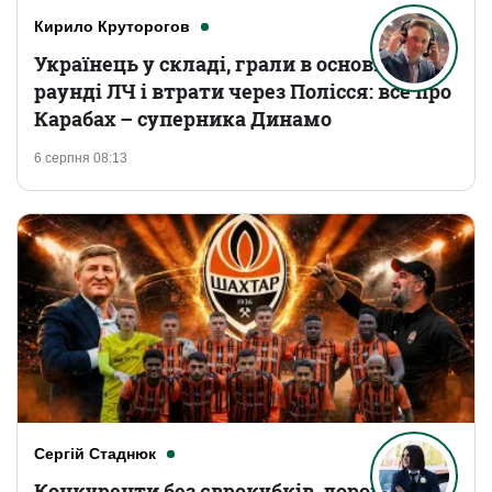
Кирило Круторогов
Українець у складі, грали в основному
раунді ЛЧ і втрати через Полісся: все про
Карабах – суперника Динамо
6 серпня 08:13
Сергій Стаднюк
Конкуренти без єврокубків, дорогі