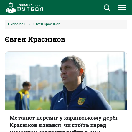
Новини
ukrfootball
Євген Красніков
Євген Красніков
Збірна
Єврокубки
УПЛ
1 ліга
2 ліга
Різне
Металіст переміг у харківському дербі:
Красніков зізнався, чи стоїть перед
Букмекери