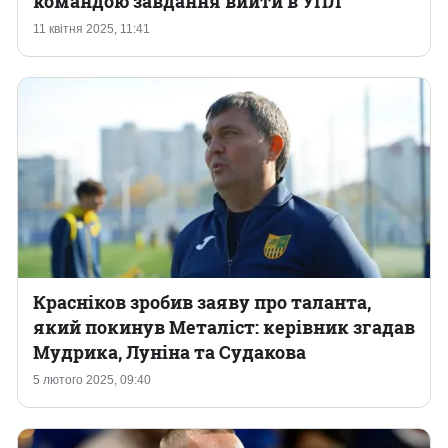
командою завдання вийти в УПЛ
11 квітня 2025, 11:41
Казино
Красніков зробив заяву про таланта,
який покинув Металіст: керівник згадав
Мудрика, Луніна та Судакова
5 лютого 2025, 09:40