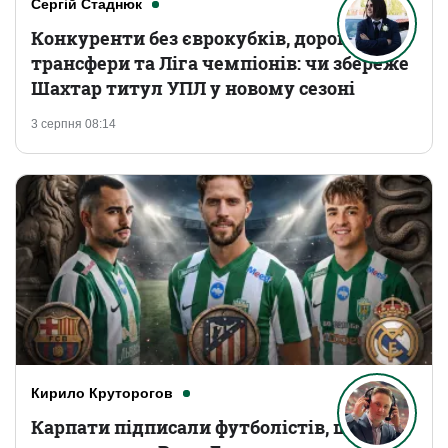
Сергій Стаднюк
Конкуренти без єврокубків, дорогі
трансфери та Ліга чемпіонів: чи збереже
Шахтар титул УПЛ у новому сезоні
3 серпня 08:14
Кирило Круторогов
Карпати підписали футболістів, що