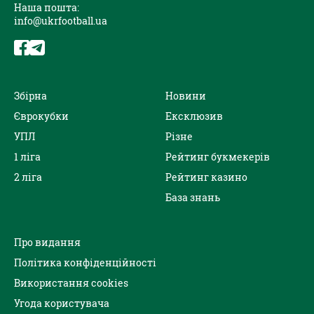
Наша пошта:
info@ukrfootball.ua
Збірна
Новини
Єврокубки
Ексклюзив
УПЛ
Різне
1 ліга
Рейтинг букмекерів
2 ліга
Рейтинг казино
База знань
Про видання
Політика конфіденційності
Використання cookies
Угода користувача