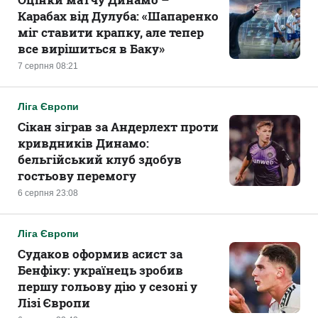
Карабах від Дулуба: «Шапаренко
міг ставити крапку, але тепер
все вирішиться в Баку»
7 серпня 08:21
Ліга Європи
Сікан зіграв за Андерлехт проти
кривдників Динамо:
бельгійський клуб здобув
гостьову перемогу
6 серпня 23:08
Ліга Європи
Судаков оформив асист за
Бенфіку: українець зробив
першу гольову дію у сезоні у
Лізі Європи