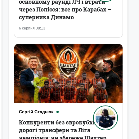
основному раунді ЛЧ і втрати
через Полісся: все про Карабах –
суперника Динамо
6 серпня 08:13
Сергій Стаднюк
Конкуренти без єврокубків,
дорогі трансфери та Ліга
чемпіонів: чи збереже Шахтар