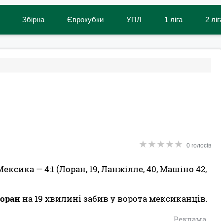
Збірна
Єврокубки
УПЛ
1 ліга
2 ліг
★
★
★
★
★
★
★
★
★
★
0 голосів
Мексика — 4:1 (Лоран, 19, Ланжілле, 40, Машіно 42,
оран
на 19 хвилині забив у ворота мексиканців.
Реклама