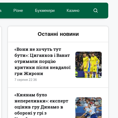
а
Різне
Букмекери
Казино
Останні новини
«Вони не хочуть тут
бути»: Циганков і Ванат
отримали порцію
критики після невдалої
гри Жирони
7 серпня 22:36
«Киянам було
непереливки»: експерт
оцінив гру Динамо в
обороні у грі з