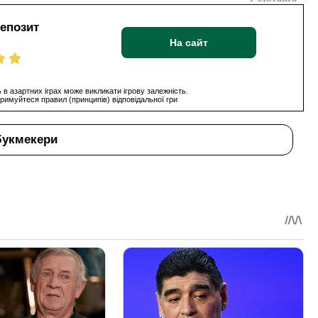
депозит
На сайт
 в азартних іграх може викликати ігрову залежність.
римуйтеся правил (принципів) відповідальної гри
букмекери