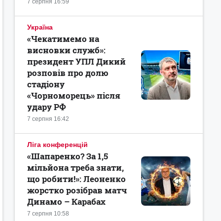
7 серпня 16:59
Україна
«Чекатимемо на
висновки служб»:
президент УПЛ Дикий
розповів про долю
стадіону
«Чорноморець» після
удару РФ
7 серпня 16:42
Ліга конференцій
«Шапаренко? За 1,5
мільйона треба знати,
що робити!»: Леоненко
жорстко розібрав матч
Динамо – Карабах
7 серпня 10:58