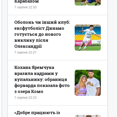
Карабахом
7 серпня 22:33
Оболонь чи інший клуб:
ексфутболіст Динамо
готується до нового
виклику після
Олександрії
7 серпня 22:27
Кохана Яремчука
вразила кадрами у
купальнику: обраниця
форварда показала фото
з озера Комо
7 серпня 22:23
«Добре працюють із