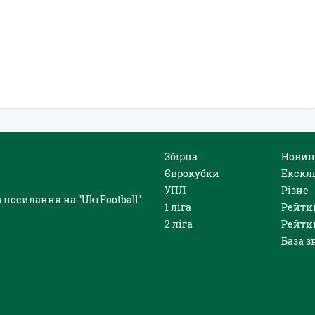
Збірна
Новин
Єврокубки
Екскл
УПЛ
Різне
 посилання на "UkrFootball"
1 ліга
Рейти
2 ліга
Рейти
База з