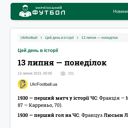
Новини
ukrfootball
цей день в історії
13 липня — понеділок
Цей день в історії
13 липня — понеділок
13 липня 2015, 00:00
151
UkrFootball.ua
1930
— перший матч у історії ЧС
: Франція — 
87 — Карреньо, 70).
1930
— перший гол на ЧС
. Француз
Люсьєн Л