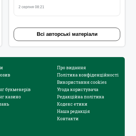
2 серпня 08:21
Всі авторські матеріали
и
Про видання
юзив
Політика конфіденційності
Використання cookies
нг букмекерів
Угода користувача
нг казино
Редакційна політика
нань
Кодекс етики
Наша редакція
Контакти