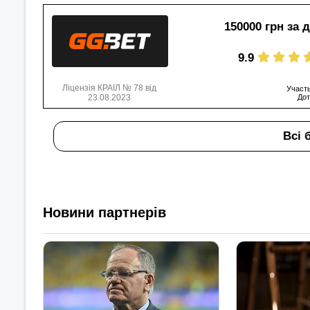
150000 грн за 
9.9
Ліцензія КРАІЛ № 78 від
Участь
23.08.2023
Дот
Всі 