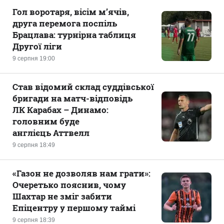
Гол воротаря, вісім м’ячів,
друга перемога поспіль
Брацлава: турнірна таблиця
Другої ліги
9 серпня 19:00
Став відомий склад суддівської
бригади на матч-відповідь
ЛК Карабах – Динамо:
головним буде
англієць Аттвелл
9 серпня 18:49
«Газон не дозволяв нам грати»:
Очеретько пояснив, чому
Шахтар не зміг забити
Епіцентру у першому таймі
9 серпня 18:39