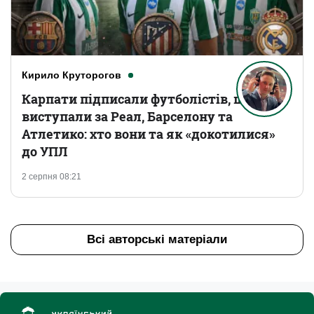
Кирило Круторогов
Карпати підписали футболістів, що
виступали за Реал, Барселону та
Атлетико: хто вони та як «докотилися»
до УПЛ
2 серпня 08:21
Всі авторські матеріали