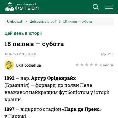
Новини
ukrfootball
цей день в історії
18 липня — субота
Цей день в історії
Збірна
18 липня — субота
Єврокубки
18 липня 2015, 00:00
213
УПЛ
★
★
★
★
★
★
★
★
★
★
UkrFootball.ua
0 голосів
1 ліга
1892 —
нар.
Артур Фріденрайх
(Бразилія) — форвард, до появи Пеле
2 ліга
вважався найкращим футболістом у історії
країни.
Різне
1897
— відкрито стадіон
«Парк де Пренс»
у Парижі.
Букмекери