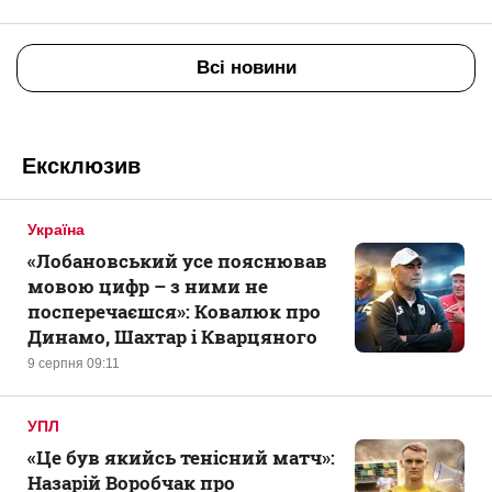
Всі новини
Ексклюзив
Україна
«Лобановський усе пояснював
мовою цифр – з ними не
посперечаєшся»: Ковалюк про
Динамо, Шахтар і Кварцяного
9 серпня 09:11
УПЛ
«Це був якийсь тенісний матч»:
Назарій Воробчак про