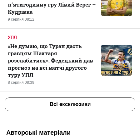
п’ятигодинну гру Лівий Берег –
Кудрівка
9 серпня 08:12
УПЛ
«Не думаю, що Туран дасть
гравцям Шахтаря
розслабитися»: Федецький дав
прогноз на всі матчі другого
туру УПЛ
8 серпня 08:39
Всі ексклюзиви
Авторські матеріали