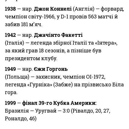
1938
— нар.
Джон Коннелі
(Англія) — форвард,
Казино
чемпіон світу-1966, у D-1 провів 563 матчі й
забив 181 м’яч.
1942
— нар.
Джачінто Факетті
(Італія) — легенда збірної Італії та «Інтера»,
за який грав 18 сезонів, а пізніше був
президентом клубу.
1949
— нар.
Єжи Горгонь
(Польща) — захисник, чемпіон ОІ-1972,
легенда «Гурніка» (Забже) на прізвисько Біла
гора.
1999
—
фінал
39-го Кубка Америки:
Бразилія — Уругвай — 3:0 (Рівалдо, 20, 27,
Роналдо, 46)