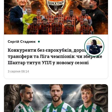
Сергій Стаднюк
Конкуренти без єврокубків, дорогі
трансфери та Ліга чемпіонів: чи збереже
Шахтар титул УПЛ у новому сезоні
3 серпня 08:14