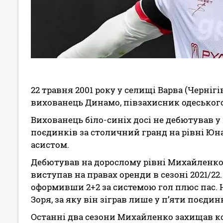
22 травня 2001 року у селищі Варва (Черніг
вихованець Динамо, півзахисник одеського 
Вихованець біло-синіх досі не дебютував у
поєдинків за столичний гранд на рівні Юн
асистом.
Дебютував на дорослому рівні Михайленко 
виступав на правах оренди в сезоні 2021/22.
оформивши 2+2 за системою гол плюс пас.
Зоря, за яку він зіграв лише у п’яти поєдин
Останні два сезони Михайленко захищав ко