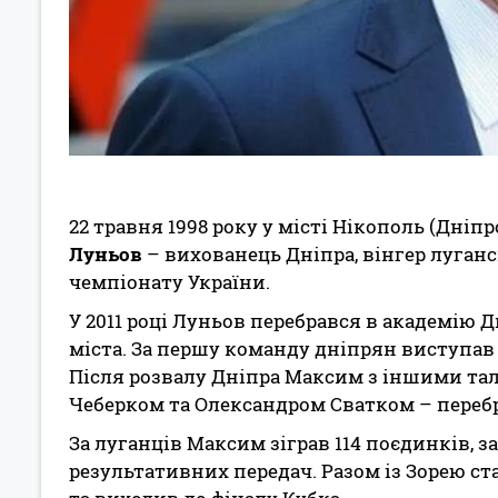
22 травня 1998 року у місті Нікополь (Дні
Луньов
– вихованець Дніпра, вінгер луганс
чемпіонату України.
У 2011 році Луньов перебрався в академію 
міста. За першу команду дніпрян виступав у 
Після розвалу Дніпра Максим з іншими та
Чеберком та Олександром Сватком – перебр
За луганців Максим зіграв 114 поєдинків,
результативних передач. Разом із Зорею с