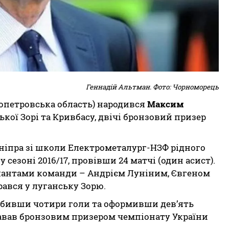
Геннадій Альтман
. Фото: Чорноморець
пропетровська область) народився
Максим
ької Зорі та Кривбасу, двічі бронзовий призер
Дніпра зі школи Електрометалург-НЗФ рідного
сезоні 2016/17, провівши 24 матчі (один асист).
лантами команди – Андрієм Луніним, Євгеном
ався у луганську Зорю.
 забивши чотири голи та оформивши дев’ять
тавав бронзовим призером чемпіонату України