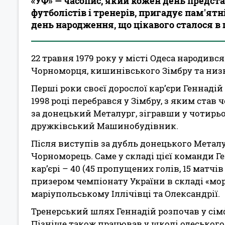
«УФ» — часопис, який кожен день предс
футболістів і тренерів, пригадує пам'ятні
день народження, що цікавого сталося в
22 травня 1979 року у місті Одеса народивс
Чорноморця, кишинівського Зімбру та низ
Перші роки своєї дорослої кар’єри Геннадій
1998 році перебрався у Зімбру, з яким став
за донецький Металург, зігравши у чотирьо
дружківський Машинобудівник.
Після виступів за дубль донецького Метал
Чорноморець. Саме у складі цієї команди Г
кар’єрі – 40 (45 пропущених голів, 15 матчів
призером чемпіонату України в складі «мор
маріупольському Іллічівці та Олександрії.
Тренерський шлях Геннадій розпочав у сімф
Пізніше також працював у школі одеського