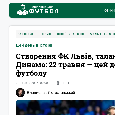
Новини
ukrfootball
цей день в історії
Цей день в історії
Створення ФК Львів, тала
Динамо: 22 травня — цей де
футболу
22 травня 2015, 00:00
1121
Владислав Лютостанський