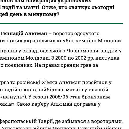
тавляє вам найкращих українських
 події та матчі. Отже, хто святкує сьогодні
 цей день в минулому?
я
Геннадій Альтман
– воротар одеського
ки інших українських клубів, чемпіон Молдови.
 провів у складі одеського Чорноморця, звідки у
 чемпіоном Молдови. З 2000 по 2002 рр. виступав
х поєдинках. На правах оренди грав за
урга та російські Хімки Альтман перейшов у
еннадій провів найбільше матчів у власній
 «на нуль»). У сезоні 2005/06 став бронзовим
яків». Свою кар’єру Альтман догравав у
еропольській Таврії, де займався з воротарями.
 Атлетика та збірній Молдови. Останнім місцем