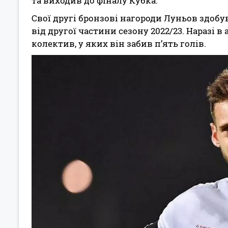
та виходив до фіналу Кубка.
Свої другі бронзові нагороди Луньов здобув
від другої частини сезону 2022/23. Наразі 
колектив, у яких він забив п’ять голів.