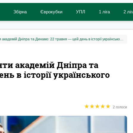
Збірна
Єврокубки
УПЛ
1 ліга
2 ліг
Створення ФК Львів, таланти академій Дніпра та Динамо: 22 травня — цей день в історії українського футболу
нти академій Дніпра та
нь в історії українського
★
★
★
★
★
★
★
★
★
★
2 голоси