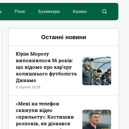
а
Різне
Букмекери
Казино
Останні новини
Юрію Морозу
виповнилося 56 років:
що відомо про кар’єру
колишнього футболіста
Динамо
8 серпня 16:29
«Мені на телефон
скинули відео
«прильоту»: Костишин
розповів, як дізнався