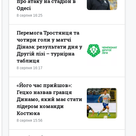
про атаку на стадіон в
Одесі
8 серпня 16:25
Перемога Тростянця та
чотири голи у матчі
Діназа: результати дня у
Другій лізі – турнірна
таблиця
8 серпня 16:17
«Його час прийшов»:
Гецко назвав гравця
Динамо, який має стати
лідером команди
Костюка
8 серпня 15:56