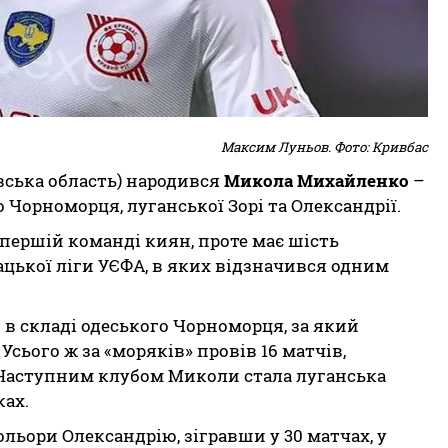
Максим Луньов
. Фото: Кривбас
івська область) народився
Микола Михайленко
–
Чорноморця, луганської Зорі та Олександрії.
 першій команді киян, проте має шість
ацької ліги УЄФА, в яких відзначився одним
в складі одеського Чорноморця, за який
 Усього ж за «моряків» провів 16 матчів,
 Наступним клубом Миколи стала луганська
ках.
льори Олександрію, зігравши у 30 матчах, у