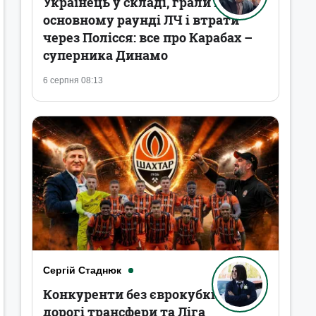
Українець у складі, грали в
основному раунді ЛЧ і втрати
через Полісся: все про Карабах –
суперника Динамо
6 серпня 08:13
Сергій Стаднюк
Конкуренти без єврокубків,
дорогі трансфери та Ліга