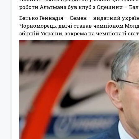
роботи Альтмана був клуб з Одещини – Балк
Батько Геннадія – Семен – видатний україн
Чорноморець, двічі ставав чемпіоном Молд
збірній України, зокрема на чемпіонаті світ