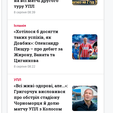
на всі матчі другого
туру УПЛ
8 серпня 08:39
Іспанія
«Хотілося б досягти
таких успіхів, як
Довбик»: Олександр
Пищур – про дебют за
Жирону, Ваната та
Циганкова
8 серпня 08:22
УПЛ
«Всі живі-здорові, але...»:
Григорчук висловився
про обстріл стадіону
Чорноморця й долю
матчу УПЛ з Колосом