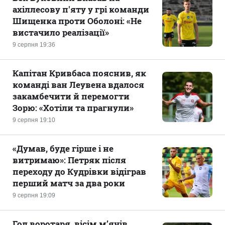
ахіллесову п'яту у грі команди
Шищенка проти Оболоні: «Не
вистачило реалізації»
9 серпня 19:36
Капітан Кривбаса пояснив, як
команді ван Леувена вдалося
закамбечити й перемогти
Зорю: «Хотіли та прагнули»
9 серпня 19:10
«Думав, буде гірше і не
витримаю»: Петряк після
переходу до Кудрівки відіграв
перший матч за два роки
9 серпня 19:09
Гол воротаря, вісім м’ячів,