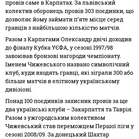
провів саме в Карпатах. За львівський
колектив оборонець провів 303 поєдинки, що
дозволяє йому займати п’яте місце серед
гравців з найбільшою кількістю матчів.
Разом з Карпатами Олександр двічі доходив
до фіналу Кубка УЄФА, у сезоні 1997/98
завоював бронзові нагороди чемпіонату.
Іменем Чижевського названо символічний
клуб, куди входять гравці, які зіграли 300 або
більше матчів в елітному українському
дивізіоні.
Понад 100 поєдинків захисник провів за ще
два українські клуби – Закарпаття та Таврія.
Разом з ужгородським колективом
Чижевський став переможцем Першої ліги у
сезоні 2008/09. За донецький Шахтар