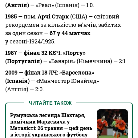
(Англія)
— «Реал» (Іспанія) — 1:0.
1985
— пом.
Арчі Старк
(США) — світовий
рекордсмен за кількістю м’ячів, забитих
за один сезон —
67 у 44 матчах
у сезоні-1924/1925.
1987
—
фінал 32
КЄЧ: «Порту»
(Португалія)
— «Баварія» (Німеччина) — 2:1.
2009
—
фінал
18 ЛЧ: «Барселона»
(Іспанія)
— «Манчестер Юнайтед»
(Англія) — 2:0.
ЧИТАЙТЕ ТАКОЖ
Румунська легенда Шахтаря,
помічник Маркевича у
Металісті: 26 травня — цей день
в історії українського футболу