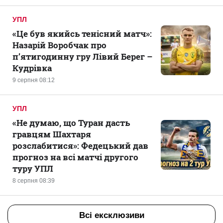
УПЛ
«Це був якийсь тенісний матч»:
Назарій Воробчак про
п’ятигодинну гру Лівий Берег –
Кудрівка
9 серпня 08:12
УПЛ
«Не думаю, що Туран дасть
гравцям Шахтаря
розслабитися»: Федецький дав
прогноз на всі матчі другого
туру УПЛ
8 серпня 08:39
Всі ексклюзиви