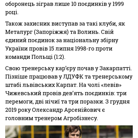
оборонець зіграв лише 10 поєдинків у 1999
році.
Також захисник виступав за такі клуби, як
Металург (Запоріжжя) та Волинь. Свій
єдиний поєдинок за національну збірну
України провів 15 липня 1998-го проти
команди Польщі (1:2).
Свою тренерську кар’єру почав у Закарпатті.
Пізніше працював у ЛДУФК та тренерському
штабі львівських Карпат. На чолі «левів»
Чижевський провів дев’ять поєдинків: три
перемоги, дві нічиї та три поразки. З грудня
2019 року Олександр Арсенійович є
головним тренером Агробізнесу.