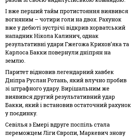
І вже перший тайм протистояння виявився
вогняним – чотири голи на двох. Рахунок
вже у дебюті зустрічі відкрив хорватський
нападник Нікола Калинич, однак
результативні удари Гжегожа Крихов’яка та
Карлоса Бакки повернули дніпрян на
землю.
Паритет відновив легендарний хавбек
Дніпра Руслан Ротань, який влучно пробив
зі штрафного удару. Вирішальним же
виявився другий результативний удар
Бакки, який і встановив остаточний рахунок
у поєдинку.
Севілья з Емері вдруге поспіль стала
переможцем Ліги Європи, Маркевич знову