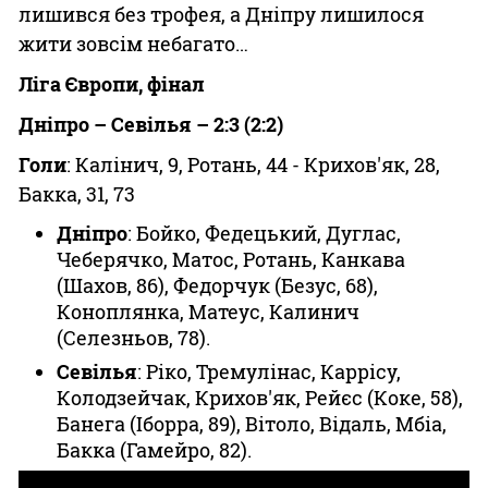
лишився без трофея, а Дніпру лишилося
жити зовсім небагато…
Ліга Європи, фінал
Дніпро – Севілья – 2:3 (2:2)
Голи
: Калінич, 9, Ротань, 44 - Крихов'як, 28,
Бакка, 31, 73
Дніпро
: Бойко, Федецький, Дуглас,
Чеберячко, Матос, Ротань, Канкава
(Шахов, 86), Федорчук (Безус, 68),
Коноплянка, Матеус, Калинич
(Селезньов, 78).
Севілья
: Ріко, Тремулінас, Каррісу,
Колодзейчак, Крихов'як, Рейєс (Коке, 58),
Банега (Іборра, 89), Вітоло, Відаль, Мбіа,
Бакка (Гамейро, 82).