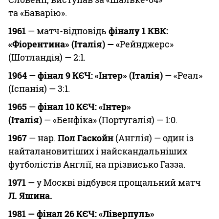
та «Баварію».
1961
— матч-відповідь
фіналу 1 КВК:
«Фіорентина» (Італія) — «
Рейнджерс»
(Шотландія) — 2:1.
1964
—
фінал 9 КЄЧ: «Інтер» (Італія)
— «Реал»
(Іспанія) — 3:1.
1965
—
фінал 10 КЄЧ: «Інтер»
(Італія)
— «Бенфіка» (Португалія) — 1:0.
1967
— нар.
Пол Гаскойн
(Англія) — один із
найталановитіших і найскандальніших
футболістів Англії, на прізвисько Газза.
1971
— у Москві відбувся прощальний матч
Л. Яшина.
1981 — фінал 26 КЄЧ: «Ліверпуль»