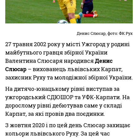
Денис Слюсар, фото: ФК Рух
27 травня 2002 року у місті Ужгород у родині
майбутнього гравця збірної України
Валентина Слюсаря народився
Денис
Слюсар
– вихованець львівських Карпат,
захисник Руху та молодіжної збірної України.
На дитячо-юнацькому рівні виступав за
ужгородський СДЮШОР та УФК-Карпати. На
дорослому рівні дебютував саме у складі
Карпат, за які провів два поєдинки.
З жовтня 2020 і по цей день Слюсар захищає
кольори львівського Руху. За цей час