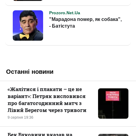
Останні новини
«Жалітися і плакати – це не
варіант»: Петряк висловився
про багатогодинний матч з
Лівий Берегом через тривоги
9 серпня 19:36
Бек Буковини вказав на