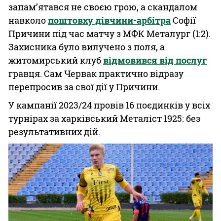
запам’ятався не своєю грою, а скандалом
навколо
поштовху дівчини-арбітра
Софії
Причини під час матчу з МФК Металург (1:2).
Захисника було вилучено з поля, а
житомирський клуб
відмовився від послуг
гравця. Сам Червак практично відразу
перепросив за свої дії у Причини.
У кампанії 2023/24 провів 16 поєдинків у всіх
турнірах за харківський Металіст 1925: без
результативних дій.