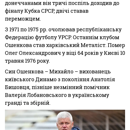
донеччанами він тричі поспіль доходив до
фіналу Кубка СРСР, двічі ставав
переможцем.
З 1971 по 1975 рр. очолював республіканську
Федерацію футболу УРСР. Останнім клубом
Ошенкова став харківський Металіст. Помер
Олег Олександрович у віці 64 років у Києві 10
травня 1976 року.
Син Ошенкова – Михайло – вихованець
київського Динамо з покоління Анатолія
Бишовця, пізніше незмінний помічник
Валерія Лобановського в українському
гранді та збірній.