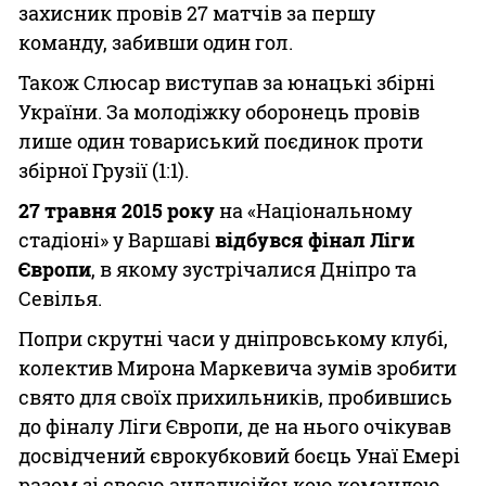
захисник провів 27 матчів за першу
команду, забивши один гол.
Також Слюсар виступав за юнацькі збірні
України. За молодіжку оборонець провів
лише один товариський поєдинок проти
збірної Грузії (1:1).
27 травня 2015 року
на «Національному
стадіоні» у Варшаві
відбувся фінал Ліги
Європи
, в якому зустрічалися Дніпро та
Севілья.
Попри скрутні часи у дніпровському клубі,
колектив Мирона Маркевича зумів зробити
свято для своїх прихильників, пробившись
до фіналу Ліги Європи, де на нього очікував
досвідчений єврокубковий боєць Унаї Емері
разом зі своєю андалусійською командою.