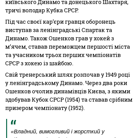
київського Динамо та донецького Шахтаря,
тричі володар Кубка СРСР.
Під час своєї кар’єри гравця оборонець
виступав за ленінградські Спартак та
Динамо. Також Ошенков грав у хокей з
м’ячем, ставав переможцем першості міста
та учасником трьох перших чемпіонатів
СРСР з хокею із шайбою.
Свій тренерський шлях розпочав у 1949 році
у ленінградському Динамо. Через два роки
Ошенков очолив динамівців Києва, з якими
здобував Кубок СРСР (1954) та ставав срібним
призером чемпіонату (1952).
«Владний, вимогливий і жорсткий у