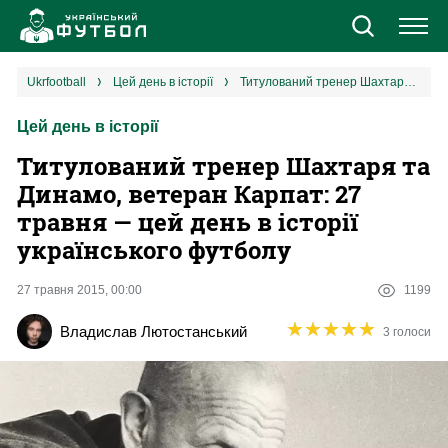
Новини
ukrfootball
цей день в історії
Титулований тренер Шахтаря та Динамо, ветеран Карпат: 27 травня — цей день в історії українського футболу
Цей день в історії
Збірна
Титулований тренер Шахтаря та
Єврокубки
Динамо, ветеран Карпат: 27
травня — цей день в історії
УПЛ
українського футболу
1 ліга
27 травня 2015, 00:00
1199
★
★
★
★
★
★
★
★
★
★
Владислав Лютостанський
3 голоси
2 ліга
Різне
Букмекери