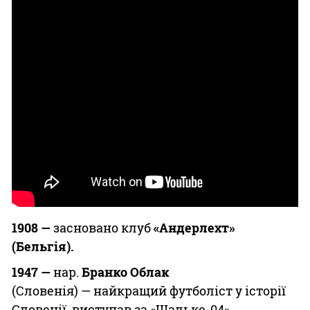
1908 —
засновано клуб
«Андерлехт»
(Бельгія).
1947 —
нар.
Бранко Облак
(Словенія) — найкращий футболіст у історії
Словенії, виступав за «Шальке-04»