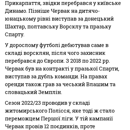
Прикарпаття, звідки перебрався у київське
Динамо. Пізніше Червак на дитячо-
юнацькому рівні виступав за донецький
Шахтар, полтавську Ворсклу та празьку
Спарту.
У дорослому футболі дебютував саме в
складі ворсклян, після чого захисник
перебрався до Європи. З 2018 по 2022 рр.
Червак був на контракті у празької Спарти,
виступав за дубль команди. На правах
оренди також грав за чеський Влашим та
словацький Земплін.
Сезон 2022/23 проводив у складі
житомирського Полісся, яке тоді ж стало
переможцем Першої ліги. У тій кампанії
Червак провів 12 поєдинків, проте