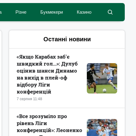
а
Різне
Букмекери
Казино
Останні новини
«Якщо Карабах заб'є
швидкий гол...»: Дулуб
оцінив шанси Динамо
на вихід в плей-оф
відбору Ліги
конференцій
7 серпня 11:48
«Все зрозуміло про
рівень Ліги
конференцій»: Леоненко