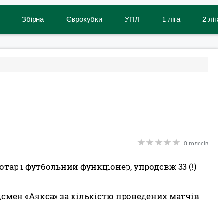
Збірна
Єврокубки
УПЛ
1 ліга
2 ліг
★
★
★
★
★
★
★
★
★
★
0 голосів
отар і футбольний функціонер, упродовж 33 (!)
дсмен «Аякса» за кількістю проведених матчів