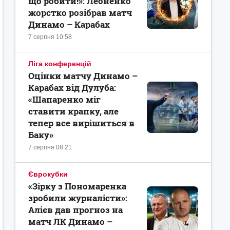
що робити!»: Леоненко
жорстко розібрав матч
Динамо – Карабах
7 серпня 10:58
Ліга конференцій
Оцінки матчу Динамо –
Карабах від Дулуба:
«Шапаренко міг
ставити крапку, але
тепер все вирішиться в
Баку»
7 серпня 08:21
Єврокубки
«Зірку з Пономаренка
зробили журналісти»:
Алієв дав прогноз на
матч ЛК Динамо –