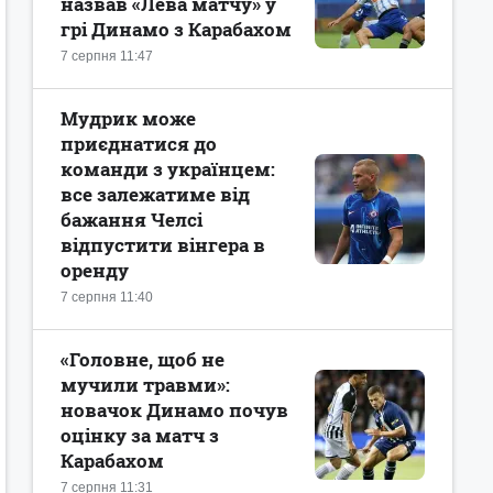
назвав «Лева матчу» у
грі Динамо з Карабахом
7 серпня 11:47
Мудрик може
приєднатися до
команди з українцем:
все залежатиме від
бажання Челсі
відпустити вінгера в
оренду
7 серпня 11:40
«Головне, щоб не
мучили травми»:
новачок Динамо почув
оцінку за матч з
Карабахом
7 серпня 11:31