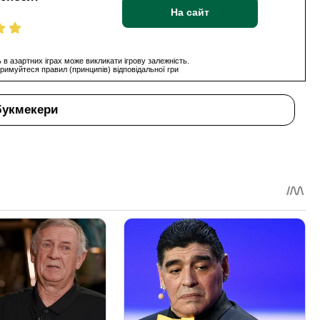
На сайт
 в азартних іграх може викликати ігрову залежність.
римуйтеся правил (принципів) відповідальної гри
букмекери