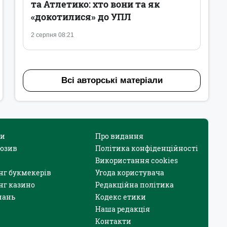
та Атлетико: хто вони та як
«докотилися» до УПЛ
2 серпня 08:21
Всі авторські матеріали
и
Про видання
юзив
Політика конфіденційності
Використання cookies
нг букмекерів
Угода користувача
нг казино
Редакційна політика
нань
Кодекс етики
Наша редакція
Контакти