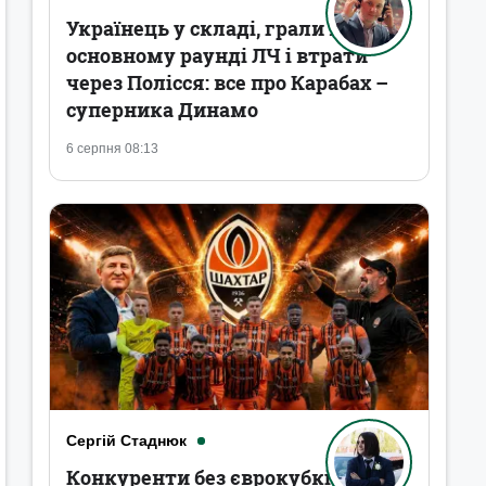
Українець у складі, грали в
основному раунді ЛЧ і втрати
через Полісся: все про Карабах –
суперника Динамо
6 серпня 08:13
Сергій Стаднюк
Конкуренти без єврокубків,