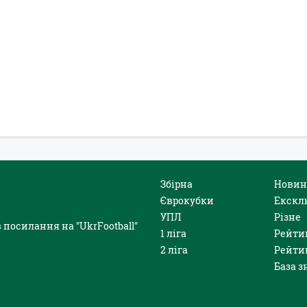
Збірна
Новин
Єврокубки
Екскл
УПЛ
Різне
 посилання на "UkrFootball"
1 ліга
Рейти
2 ліга
Рейти
База з