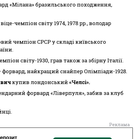
вард «Мілана» бразильського походження,
віце-чемпіон світу 1974, 1978 рр., володар
зовий чемпіон СРСР у складі київського
аїни.
емпіон світу-1930,
грав також за збірну Італії.
— форвард, найкращий снайпер Олімпіади-1928.
ович
купив лондонський
«Челсі».
ендарний форвард «Ліверпуля», забив за клуб
нці.
Реклама
депозит