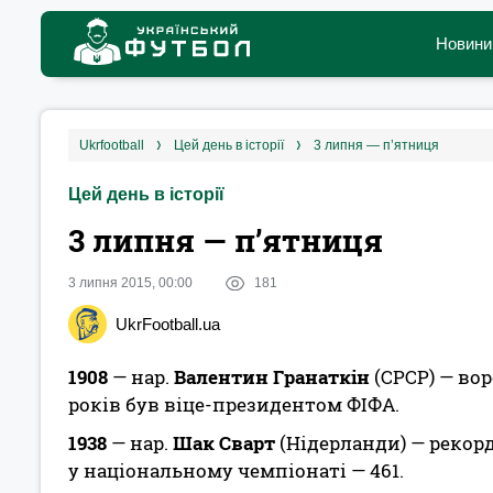
Новини
ukrfootball
цей день в історії
3 липня — п’ятниця
Цей день в історії
3 липня — п’ятниця
3 липня 2015, 00:00
181
UkrFootball.ua
1908
— нар.
Валентин Гранаткін
(СРСР) — вор
років був віце-президентом ФІФА.
1938
— нар.
Шак Сварт
(Нідерланди) — рекор
у національному чемпіонаті — 461.