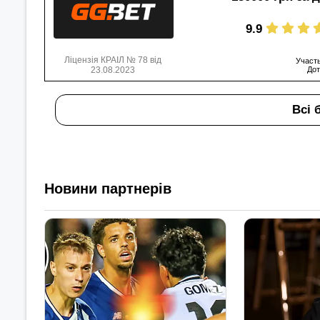
9.9
Ліцензія КРАІЛ № 78 від
Участь
23.08.2023
Дот
Всі 