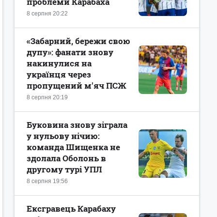
проблеми Карабаха
8 серпня 20:22
«Забарний, бережи свою
дупу»: фанати знову
накинулися на
українця через
пропущений м'яч ПСЖ
8 серпня 20:19
Буковина знову зіграла
у нульову нічию:
команда Шищенка не
здолала Оболонь в
другому турі УПЛ
8 серпня 19:56
Ексгравець Карабаху