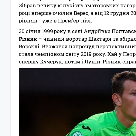
Зібрав велику кількість аматорських нагор
році вперше очолив Верес, а від 12 грудня
рівнян - уже в Прем'єр-лізі.
30 січня 1999 року в селі Андріївка Полтав
Різник
– чинний воротар Шахтаря та збірної
Ворсклі. Вважався напрочуд перспективним 
стала чемпіоном світу 2019 року. Хай у Пе
спершу Кучерук, потім і Лунін, Різник спр