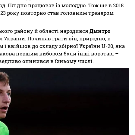
од. Плідно працював із молоддю. Тож ще в 2018
 2023 року повторно став головним тренером
ського району й області народився
Дмитро
 України. Починав грати він, природно, в
і ввійшов до складу збірної України U-20, яка
тракова першим вибором були інші воротарі –
аведливо опинився в їхньому числі.