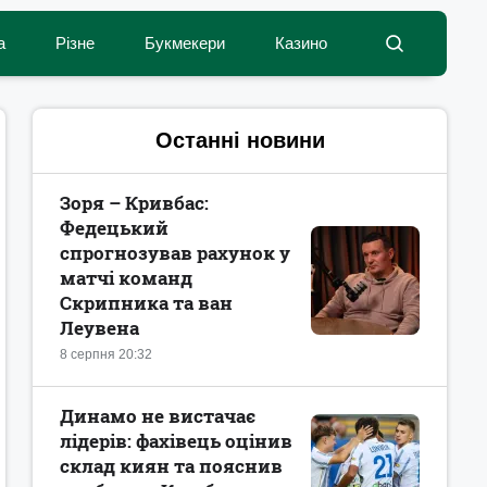
а
Різне
Букмекери
Казино
Останні новини
Зоря – Кривбас:
Федецький
спрогнозував рахунок у
матчі команд
Скрипника та ван
Леувена
8 серпня 20:32
Динамо не вистачає
лідерів: фахівець оцінив
склад киян та пояснив