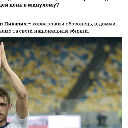
 цей день в минулому?
п Пиварич
– хорватський оборонець, відомий,
амо та своїй національній збірній.