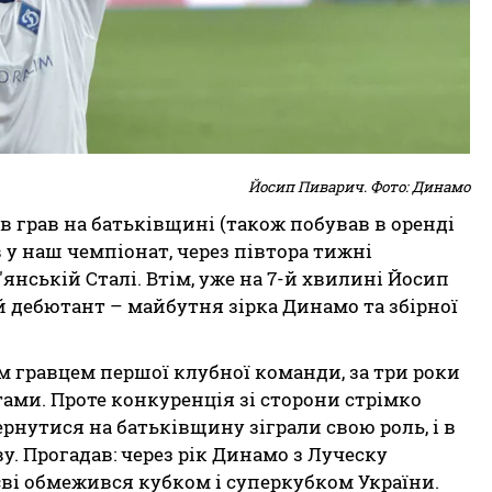
Йосип Пиварич. Фото: Динамо
в грав на батьківщині (також побував в оренді
 у наш чемпіонат, через півтора тижні
нській Сталі. Втім, уже на 7-й хвилині Йосип
й дебютант – майбутня зірка Динамо та збірної
 гравцем першої клубної команди, за три роки
тами. Проте конкуренція зі сторони стрімко
нутися на батьківщину зіграли свою роль, і в
. Прогадав: через рік Динамо з Луческу
єві обмежився кубком і суперкубком України.