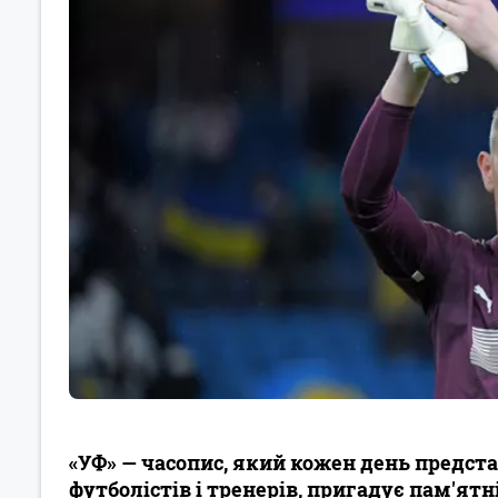
«УФ» — часопис, який кожен день предс
футболістів і тренерів, пригадує пам'ятні