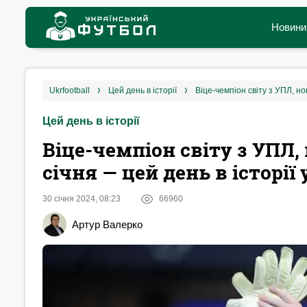
Новини
ukrfootball
цей день в історії
Віце-чемпіон світу з УПЛ, но
Цей день в історії
Віце-чемпіон світу з УПЛ,
січня — цей день в історії
30 січня 2024, 08:23
66960
Артур Валерко