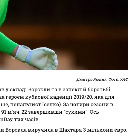
Дмитро Різник. Фото: УАФ
в у складі Ворскли та в запеклій боротьбі
ча героєм кубкової каденції 2019/20, яка для
ше, пенальтист Ісенко). За чотири сезони в
 91 м'яч, 22 завершивши "сухими". Ось
nDay тих часів.
ми Ворскла виручила в Шахтаря 3 мільйони євро,