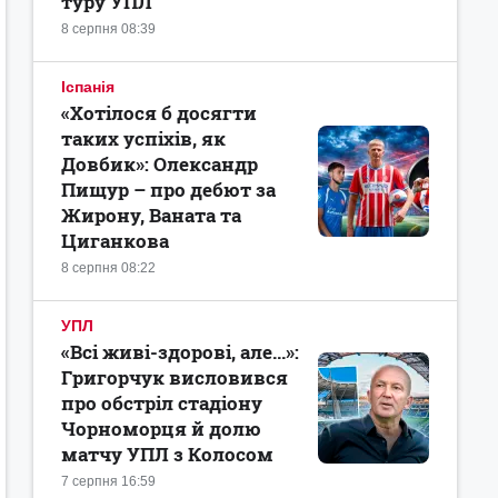
туру УПЛ
8 серпня 08:39
Іспанія
«Хотілося б досягти
таких успіхів, як
Довбик»: Олександр
Пищур – про дебют за
Жирону, Ваната та
Циганкова
8 серпня 08:22
УПЛ
«Всі живі-здорові, але...»:
Григорчук висловився
про обстріл стадіону
Чорноморця й долю
матчу УПЛ з Колосом
7 серпня 16:59