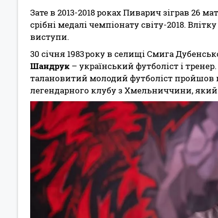
Зате в 2013-2018 роках Пиварич зіграв 26 ма
срібні медалі чемпіонату світу-2018. Влітк
виступи.
30 січня 1983 року в селищі Смига Дубенсь
Шандрук
– український футболіст і тренер
талановитий молодий футболіст пройшов 
легендарного клубу з Хмельниччини, який с