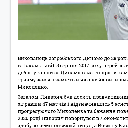
Вихованець загребського Динамо до 28 рокі
в Локомотиві). 8 серпня 2017 року перейшов
дебютувавши за Динамо в матчі проти кам'я
травмувався, і замість нього вийшов інши
Миколенко.
Загалом, Пиварич був досить продуктивним
зігравши 47 матчів і відзначившись 5 асис
прогресуючого Миколенка та бажання повер
2020 році Пиварич повернувся в Локомотиву
здобуло чемпіонський титул, а Йосип у Ки