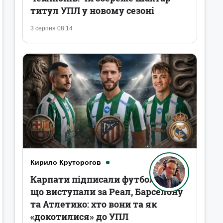
титул УПЛ у новому сезоні
3 серпня 08:14
Кирило Круторогов
Карпати підписали футболістів,
що виступали за Реал, Барселону
та Атлетико: хто вони та як
«докотилися» до УПЛ