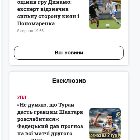
оцінив гру Динамо:
експерт відзначив
сильну сторону киян і
Пономаренка
8 серпня 19:56
Всі новини
Ексклюзив
УПЛ
«Не думаю, що Туран
дасть гравцям Шахтаря
розслабитися»:
Федецький дав прогноз
на всі матчі другого