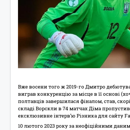
Вже восени того ж 2019-го Дмитро дебютува
виграв конкуренцію за місце в її основі (хо
полтавців завершилася фіналом, став, скорі
складі Ворскли в 74 матчах Діма пропустив
ексклюзивне інтерв’ю Різника для сайту Fa
10 лютого 2023 року за неофіційними дани