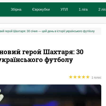
Збірна
Єврокубки
УПЛ
1 ліга
2 ліг
вий герой Шахтаря: 30 січня — цей день в історії українського футболу
 новий герой Шахтаря: 30
 українського футболу
★
★
★
★
★
★
★
★
★
★
1 голос