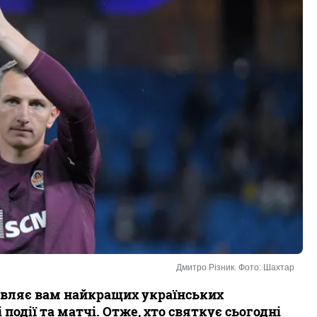
Дмитро Різник. Фото: Шахтар
тавляє вам найкращих українських
 події та матчі. Отже, хто святкує сьогодні