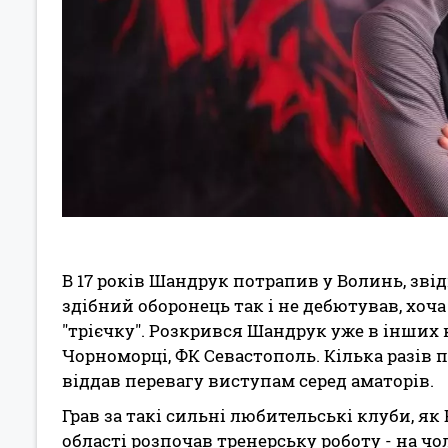
В 17 років Шандрук потрапив у Волинь, звід
здібний оборонець так і не дебютував, хоча 
"трієчку". Розкрився Шандрук уже в інших 
Чорноморці, ФК Севастополь. Кілька разів п
віддав перевагу виступам серед аматорів.
Грав за такі сильні любительські клуби, як 
області розпочав тренерську роботу - на ч