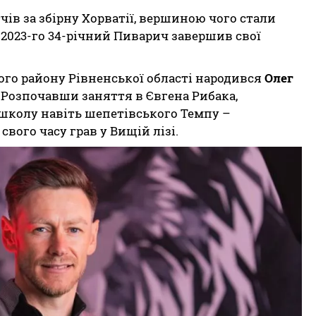
тчів за збірну Хорватії, вершиною чого стали
у 2023-го 34-річний Пиварич завершив свої
кого району Рівненської області народився
Олег
. Розпочавши заняття в Євгена Рибака,
школу навіть шепетівського Темпу –
вого часу грав у Вищій лізі.