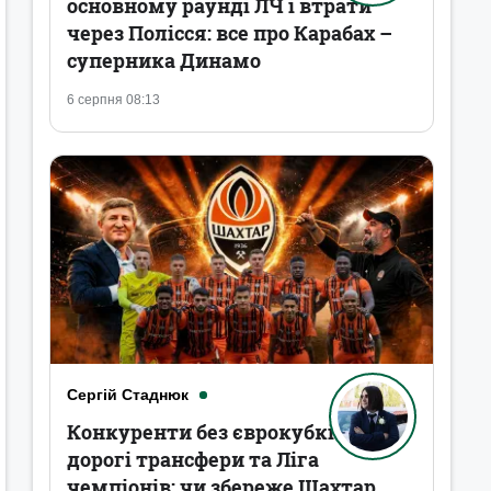
основному раунді ЛЧ і втрати
через Полісся: все про Карабах –
суперника Динамо
6 серпня 08:13
Сергій Стаднюк
Конкуренти без єврокубків,
дорогі трансфери та Ліга
чемпіонів: чи збереже Шахтар