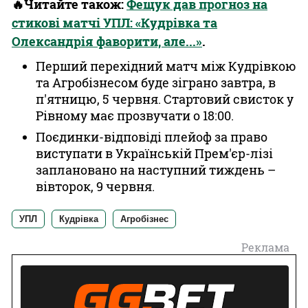
🔥Читайте також:
Фещук дав прогноз на
стикові матчі УПЛ: «Кудрівка та
Олександрія фаворити, але...»
.
Перший перехідний матч між Кудрівкою
та Агробізнесом буде зіграно завтра, в
п'ятницю, 5 червня. Стартовий свисток у
Рівному має прозвучати о 18:00.
Поєдинки-відповіді плейоф за право
виступати в Українській Прем'єр-лізі
заплановано на наступний тиждень –
вівторок, 9 червня.
УПЛ
Кудрівка
Агробізнес
Реклама