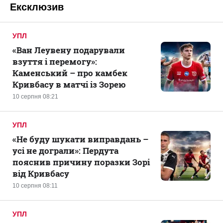
Ексклюзив
УПЛ
«Ван Леувену подарували
взуття і перемогу»:
Каменський – про камбек
Кривбасу в матчі із Зорею
10 серпня 08:21
УПЛ
«Не буду шукати виправдань –
усі не дограли»: Пердута
пояснив причину поразки Зорі
від Кривбасу
10 серпня 08:11
УПЛ