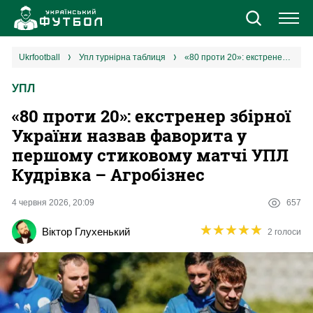
Новини
ukrfootball
упл турнірна таблиця
«80 проти 20»: екстренер збірної України назвав фаворита у першому стиковому матчі УПЛ Кудрівка – Агробізнес
УПЛ
Збірна
«80 проти 20»: екстренер збірної
Єврокубки
України назвав фаворита у
першому стиковому матчі УПЛ
УПЛ
Кудрівка – Агробізнес
1 ліга
4 червня 2026, 20:09
657
★
★
★
★
★
★
★
★
★
★
Віктор Глухенький
2 голоси
2 ліга
Різне
Букмекери