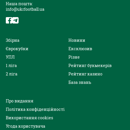
Наша пошта:
info@ukrfootball.ua
Збірна
Новини
Єврокубки
Ексклюзив
УПЛ
Різне
1 ліга
Рейтинг букмекерів
2 ліга
Рейтинг казино
База знань
Про видання
Політика конфіденційності
Використання cookies
Угода користувача