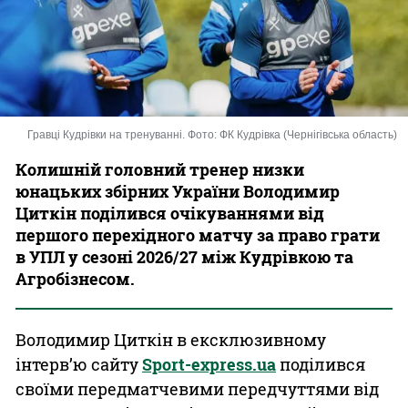
Казино
Гравці Кудрівки на тренуванні. Фото: ФК Кудрівка (Чернігівська область)
Колишній головний тренер низки
юнацьких збірних України Володимир
Циткін поділився очікуваннями від
першого перехідного матчу за право грати
в УПЛ у сезоні 2026/27 між Кудрівкою та
Агробізнесом.
Володимир Циткін в ексклюзивному
інтерв’ю сайту
Sport-express.ua
поділився
своїми передматчевими передчуттями від