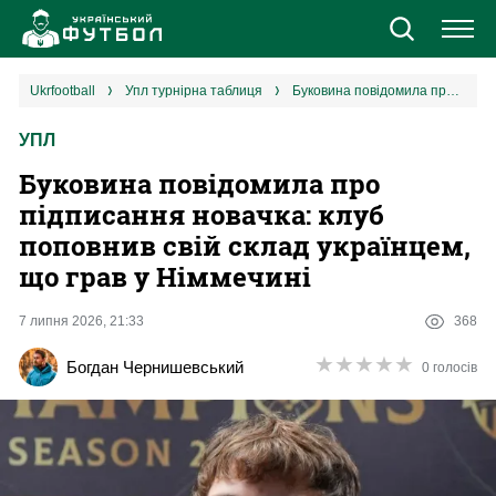
Новини
ukrfootball
упл турнірна таблиця
Буковина повідомила про підписання новачка: клуб поповнив свій склад українцем, що грав у Німмечині
УПЛ
Збірна
Буковина повідомила про
Єврокубки
підписання новачка: клуб
поповнив свій склад українцем,
УПЛ
що грав у Німмечині
1 ліга
7 липня 2026, 21:33
368
★
★
★
★
★
★
★
★
★
★
Богдан Чернишевський
0 голосів
2 ліга
Різне
Букмекери