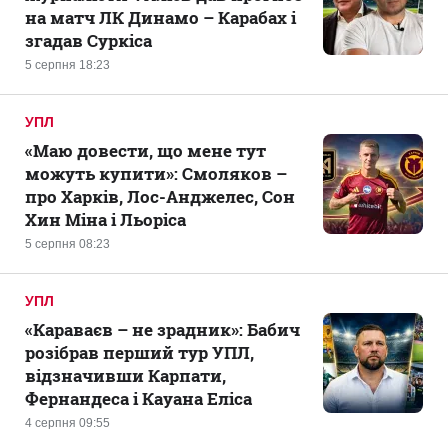
на матч ЛК Динамо – Карабах і
згадав Суркіса
5 серпня 18:23
УПЛ
«Маю довести, що мене тут
можуть купити»: Смоляков –
про Харків, Лос-Анджелес, Сон
Хин Міна і Льоріса
5 серпня 08:23
УПЛ
«Караваєв – не зрадник»: Бабич
розібрав перший тур УПЛ,
відзначивши Карпати,
Фернандеса і Кауана Еліса
4 серпня 09:55