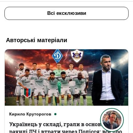
Всі ексклюзиви
Авторські матеріали
Кирило Круторогов
Українець у складі, грали в основному
раунді ЛЧ і втрати через Полісся: все про