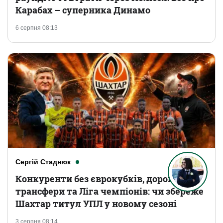
Карабах – суперника Динамо
6 серпня 08:13
Сергій Стаднюк
Конкуренти без єврокубків, дорогі
трансфери та Ліга чемпіонів: чи збереже
Шахтар титул УПЛ у новому сезоні
3 серпня 08:14