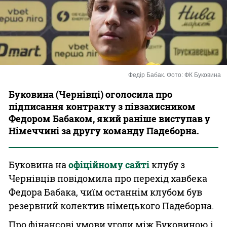
Казино
Федір Бабак. Фото: ФК Буковина
Буковина (Чернівці) оголосила про
підписання контракту з півзахисником
Федором Бабаком, який раніше виступав у
Німеччині за другу команду Падеборна.
Буковина на
офіційному сайті
клубу з
Чернівців повідомила про перехід хавбека
Федора Бабака, чиїм останнім клубом був
резервний колектив німецького Падеборна.
Про фінансові умови угоди між Буковиною і