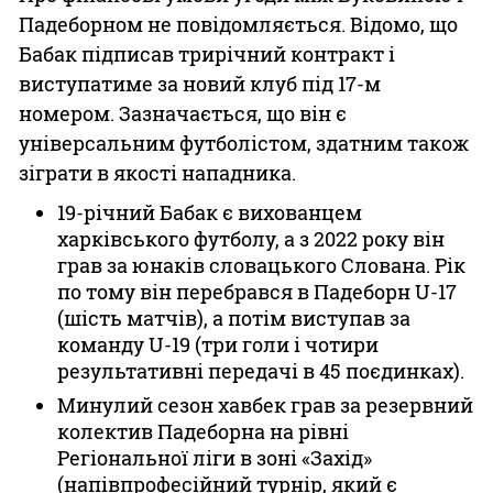
Падеборном не повідомляється. Відомо, що
Бабак підписав трирічний контракт і
виступатиме за новий клуб під 17-м
номером. Зазначається, що він є
універсальним футболістом, здатним також
зіграти в якості нападника.
19-річний Бабак є вихованцем
харківського футболу, а з 2022 року він
грав за юнаків словацького Слована. Рік
по тому він перебрався в Падеборн U-17
(шість матчів), а потім виступав за
команду U-19 (три голи і чотири
результативні передачі в 45 поєдинках).
Минулий сезон хавбек грав за резервний
колектив Падеборна на рівні
Регіональної ліги в зоні «Захід»
(напівпрофесійний турнір, який є