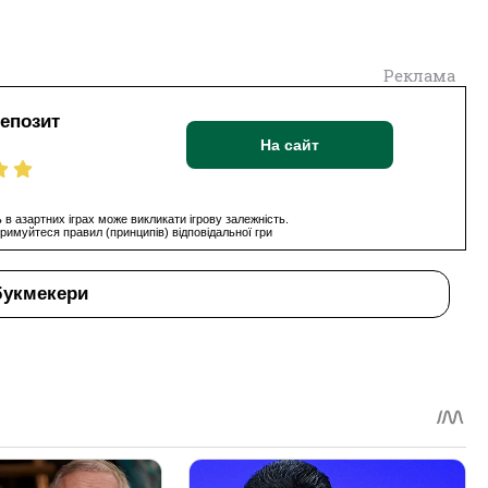
Реклама
депозит
На сайт
 в азартних іграх може викликати ігрову залежність.
римуйтеся правил (принципів) відповідальної гри
букмекери