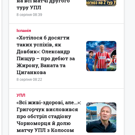
на всі матчі другого
туру УПЛ
8 серпня 08:39
Іспанія
«Хотілося б досягти
таких успіхів, як
Довбик»: Олександр
Пищур – про дебют за
Жирону, Ваната та
Циганкова
8 серпня 08:22
УПЛ
«Всі живі-здорові, але...»:
Григорчук висловився
про обстріл стадіону
Чорноморця й долю
матчу УПЛ з Колосом