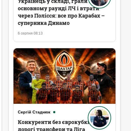
Українець у складі, грали в
основному раунді ЛЧ і втрати
через Полісся: все про Карабах –
суперника Динамо
6 серпня 08:13
Сергій Стаднюк
Конкуренти без єврокубків,
дорогі трансфери та Ліга