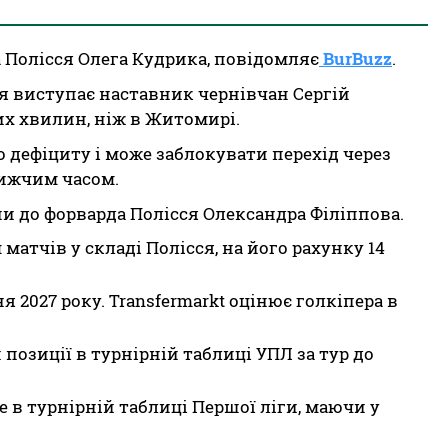
 Полісся Олега Кудрика, повідомляє
BurBuzz
.
я виступає наставник чернівчан Сергій
х хвилин, ніж в Житомирі.
 дефіциту і може заблокувати перехід через
лижчим часом.
и до форварда Полісся Олександра Філіппова.
матчів у складі Полісся, на його рахунку 14
я 2027 року. Transfermarkt оцінює голкіпера в
 позиції в турнірній таблиці УПЛ за тур до
 в турнірній таблиці Першої ліги, маючи у