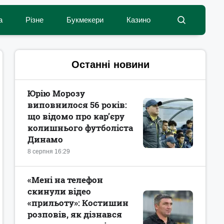
а
Різне
Букмекери
Казино
Останні новини
Юрію Морозу
виповнилося 56 років:
що відомо про кар’єру
колишнього футболіста
Динамо
8 серпня 16:29
«Мені на телефон
скинули відео
«прильоту»: Костишин
розповів, як дізнався