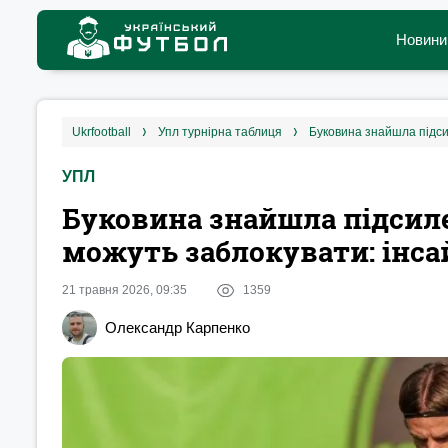
Новини
ukrfootball
упл турнірна таблиця
УПЛ
Буковина знайшла підсиле
можуть заблокувати: інса
21 травня 2026, 09:35
1359
Олександр Карпенко