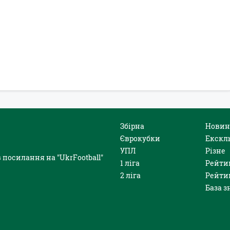
Збірна
Новин
Єврокубки
Екскл
УПЛ
Різне
 посилання на "UkrFootball"
1 ліга
Рейти
2 ліга
Рейти
База з