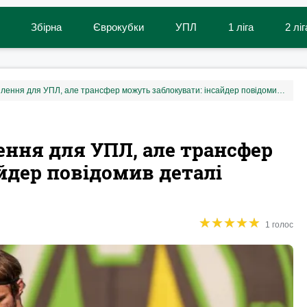
Збірна
Єврокубки
УПЛ
1 ліга
2 ліг
Буковина знайшла підсилення для УПЛ, але трансфер можуть заблокувати: інсайдер повідомив деталі
ння для УПЛ, але трансфер
йдер повідомив деталі
★
★
★
★
★
★
★
★
★
★
1 голос