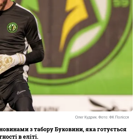
Олег Кудрик. Фото: ФК Полісся
 новинами з табору Буковини, яка готується
ності в еліті.