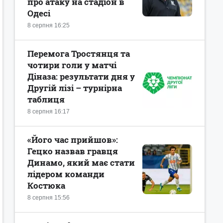
про атаку на стадіон в
Одесі
8 серпня 16:25
Перемога Тростянця та
чотири голи у матчі
Діназа: результати дня у
Другій лізі – турнірна
таблиця
8 серпня 16:17
«Його час прийшов»:
Гецко назвав гравця
Динамо, який має стати
лідером команди
Костюка
8 серпня 15:56