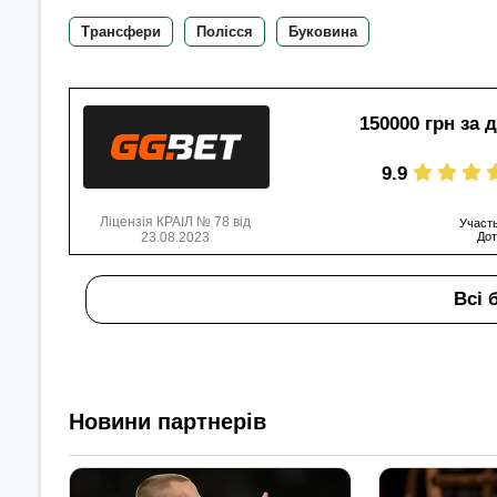
Трансфери
Полісся
Буковина
150000 грн за 
9.9
Ліцензія КРАІЛ № 78 від
Участь
23.08.2023
Дот
Всі 