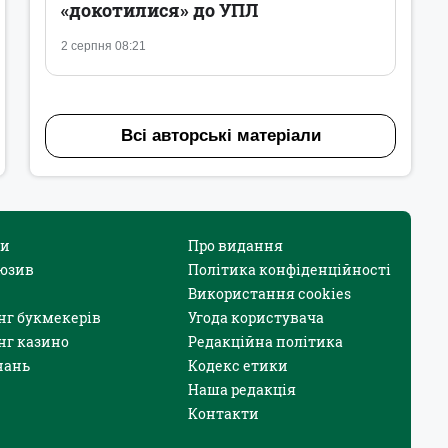
«докотилися» до УПЛ
2 серпня 08:21
Всі авторські матеріали
и
Про видання
юзив
Політика конфіденційності
Використання cookies
нг букмекерів
Угода користувача
нг казино
Редакційна політика
нань
Кодекс етики
Наша редакція
Контакти