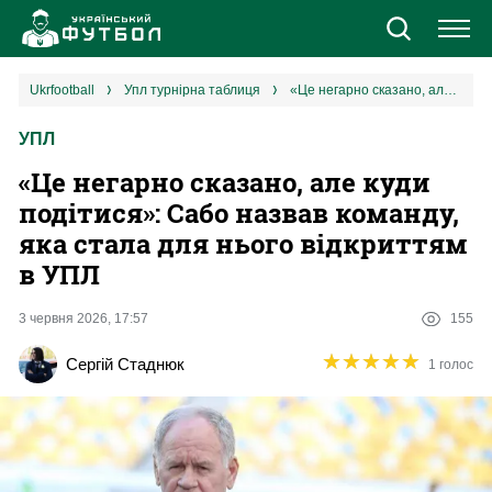
Новини
ukrfootball
упл турнірна таблиця
«Це негарно сказано, але куди подітися»: Сабо назвав команду, яка стала для нього відкриттям в УПЛ
УПЛ
Збірна
«Це негарно сказано, але куди
Єврокубки
подітися»: Сабо назвав команду,
яка стала для нього відкриттям
УПЛ
в УПЛ
1 ліга
3 червня 2026, 17:57
155
★
★
★
★
★
★
★
★
★
★
Сергій Стаднюк
1 голос
2 ліга
Різне
Букмекери