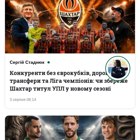
Сергій Стаднюк
Конкуренти без єврокубків, дорогі
трансфери та Ліга чемпіонів: чи збереже
Шахтар титул УПЛ у новому сезоні
3 серпня 08:14