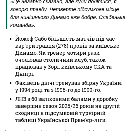
«Це негарно сказано, але куди подітися, я
говорю правду. Четверте підсумкове місце
для нинішнього Динамо вже добре. Слабенька
команда».
Йожеф Сабо більшість матчів під час
кар'єри гравця (278) провів за київське
Динамо. Як тренер чотири рази
очолював столичний клуб, також
працював у Зорі, київському СКА та
Дніпрі.
Фахівець двічі тренував збірну України:
у 1994 році та з 1996-го до 1999-го.
ЛНЗ з 60 заліковими балами у доробку
завершив сезон 2025/26 років на другій
сходинці в підсумковій турнірній
таблиці Української Прем'єр-ліги.