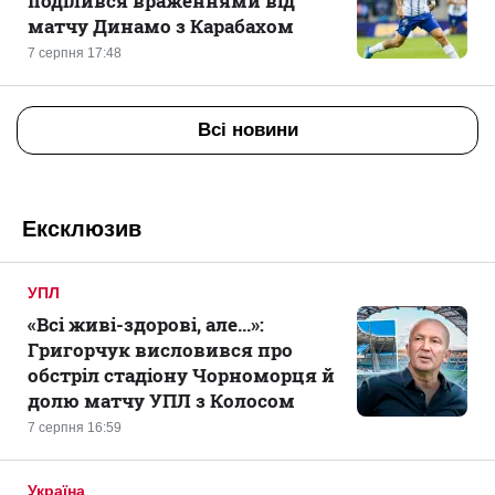
поділився враженнями від
матчу Динамо з Карабахом
7 серпня 17:48
Всі новини
Ексклюзив
УПЛ
«Всі живі-здорові, але...»:
Григорчук висловився про
обстріл стадіону Чорноморця й
долю матчу УПЛ з Колосом
7 серпня 16:59
Україна