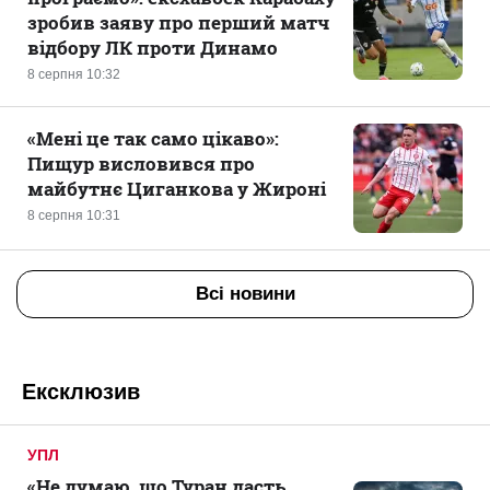
зробив заяву про перший матч
відбору ЛК проти Динамо
8 серпня 10:32
«Мені це так само цікаво»:
Пищур висловився про
майбутнє Циганкова у Жироні
8 серпня 10:31
Всі новини
Ексклюзив
УПЛ
«Не думаю, що Туран дасть