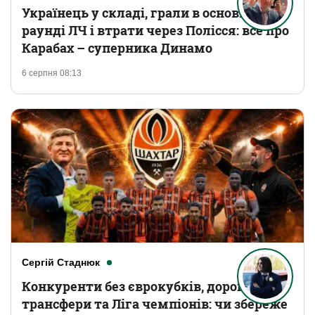
Українець у складі, грали в основному
раунді ЛЧ і втрати через Полісся: все про
Карабах – суперника Динамо
6 серпня 08:13
Сергій Стаднюк
Конкуренти без єврокубків, дорогі
трансфери та Ліга чемпіонів: чи збереже