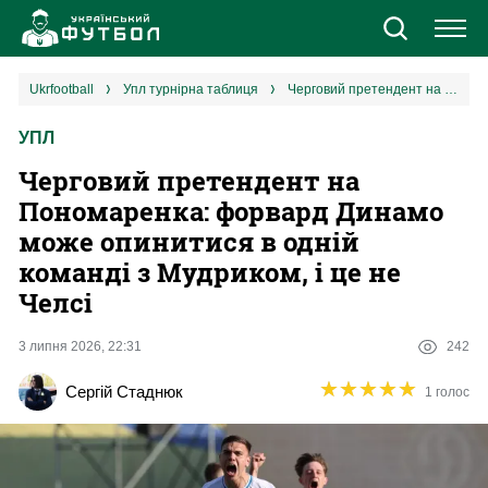
Новини
ukrfootball
упл турнірна таблиця
Черговий претендент на Пономаренка: форвард Динамо може опинитися в одній команді з Мудриком, і це не Челсі
УПЛ
Збірна
Черговий претендент на
Єврокубки
Пономаренка: форвард Динамо
може опинитися в одній
УПЛ
команді з Мудриком, і це не
Челсі
1 ліга
3 липня 2026, 22:31
242
2 ліга
★
★
★
★
★
★
★
★
★
★
Сергій Стаднюк
1 голос
Різне
Букмекери