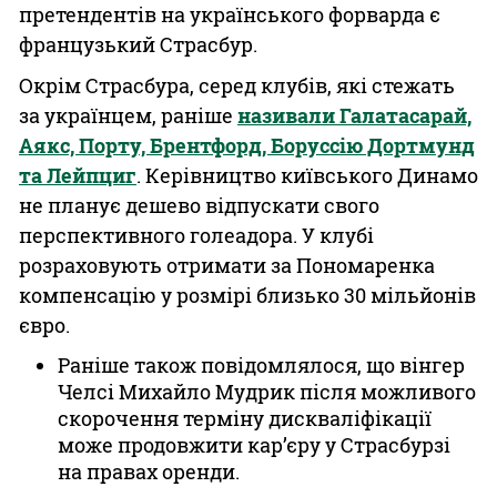
претендентів на українського форварда є
французький Страсбур.
Окрім Страсбура, серед клубів, які стежать
за українцем, раніше
називали Галатасарай,
Аякс, Порту, Брентфорд, Боруссію Дортмунд
та Лейпциг
. Керівництво київського Динамо
не планує дешево відпускати свого
перспективного голеадора. У клубі
розраховують отримати за Пономаренка
компенсацію у розмірі близько 30 мільйонів
євро.
Раніше також повідомлялося, що вінгер
Челсі Михайло Мудрик після можливого
скорочення терміну дискваліфікації
може продовжити кар’єру у Страсбурзі
на правах оренди.