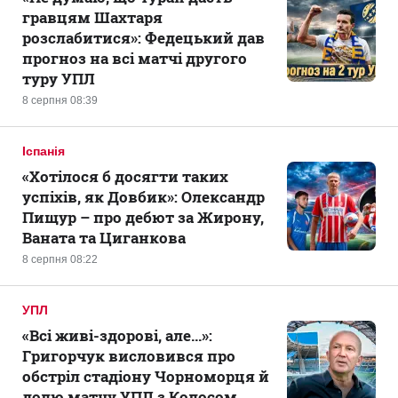
гравцям Шахтаря
розслабитися»: Федецький дав
прогноз на всі матчі другого
туру УПЛ
8 серпня 08:39
Іспанія
«Хотілося б досягти таких
успіхів, як Довбик»: Олександр
Пищур – про дебют за Жирону,
Ваната та Циганкова
8 серпня 08:22
УПЛ
«Всі живі-здорові, але...»:
Григорчук висловився про
обстріл стадіону Чорноморця й
долю матчу УПЛ з Колосом