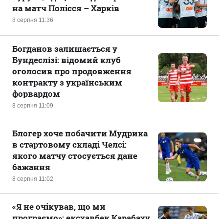
на матч Полісся – Харків
8 серпня 11:36
Богданов залишається у
Бундеслізі: відомий клуб
оголосив про продовження
контракту з українським
форвардом
8 серпня 11:09
Блогер хоче побачити Мудрика
в стартовому складі Челсі:
якого матчу стосується дане
бажання
8 серпня 11:02
«Я не очікував, що ми
програємо»: ексхавбек Карабаху