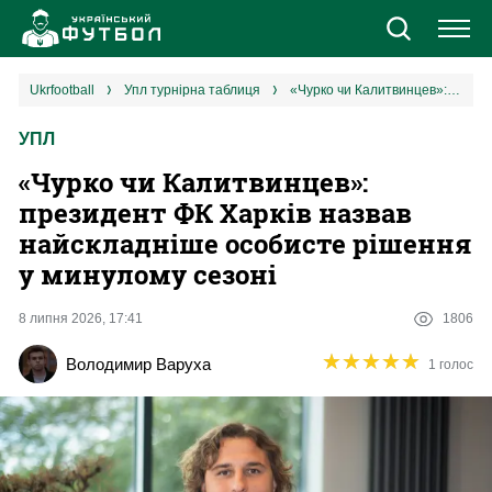
Новини
ukrfootball
упл турнірна таблиця
«‎Чурко чи Калитвинцев»: президент ФК Харків назвав найскладніше особисте рішення у минулому сезоні
УПЛ
Збірна
«‎Чурко чи Калитвинцев»:
Єврокубки
президент ФК Харків назвав
найскладніше особисте рішення
УПЛ
у минулому сезоні
1 ліга
8 липня 2026, 17:41
1806
★
★
★
★
★
★
★
★
★
★
Володимир Варуха
1 голос
2 ліга
Різне
Букмекери