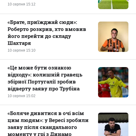
10 серпня 15:12
«Брате, приїжджай сюди»:
Роберто розкрив, хто вмовив
його перейти до складу
Шахтаря
10 серпня 15:10
«Це може бути ознакою
відходу»: колишній гравець
збірної Португалії зробив
відверту заяву про Трубіна
10 серпня 15:02
«Боляче дивитися в очі всім
цим людям»: у Вересі зробили
заяву після скандального
моменту у грі з Динамо