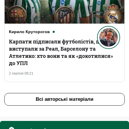
Кирило Круторогов
Карпати підписали футболістів, що
виступали за Реал, Барселону та
Атлетико: хто вони та як «докотилися»
до УПЛ
2 серпня 08:21
Всі авторські матеріали