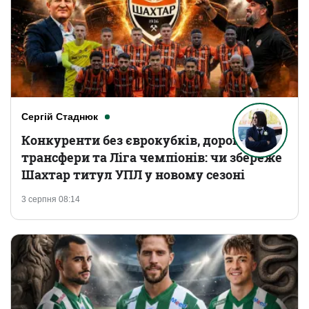
Сергій Стаднюк
Конкуренти без єврокубків, дорогі
трансфери та Ліга чемпіонів: чи збереже
Шахтар титул УПЛ у новому сезоні
3 серпня 08:14