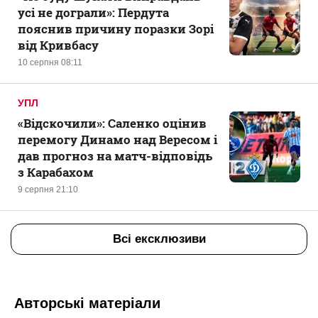
усі не дограли»: Пердута
пояснив причину поразки Зорі
від Кривбасу
10 серпня 08:11
УПЛ
«Відскочили»: Саленко оцінив
перемогу Динамо над Вересом і
дав прогноз на матч-відповідь
з Карабахом
9 серпня 21:10
Всі ексклюзиви
Авторські матеріали