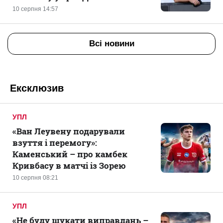
10 серпня 14:57
Всі новини
Ексклюзив
УПЛ
«Ван Леувену подарували
взуття і перемогу»:
Каменський – про камбек
Кривбасу в матчі із Зорею
10 серпня 08:21
УПЛ
«Не буду шукати виправдань –