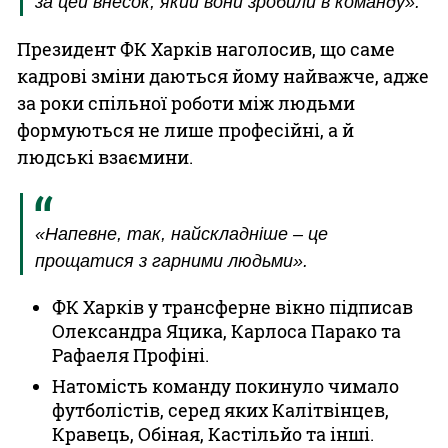
за цей внесок, який вони зробили в команду».
Президент ФК Харків наголосив, що саме
кадрові зміни даються йому найважче, адже
за роки спільної роботи між людьми
формуються не лише професійні, а й
людські взаємини.
«Напевне, так, найскладніше – це
прощатися з гарними людьми».
ФК Харків у трансферне вікно підписав
Олександра Яцика, Карлоса Парако та
Рафаеля Профіні.
Натомість команду покинуло чимало
футболістів, серед яких Калітвінцев,
Кравець, Обіная, Кастільйо та інші.