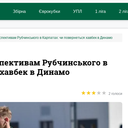
Збірна
Єврокубки
УПЛ
1 ліга
2 ліг
рспективам Рубчинського в Карпатах: чи повернеться хавбек в Динамо
спективам Рубчинського в
 хавбек в Динамо
★
★
★
★
★
★
★
★
★
★
2 голоси