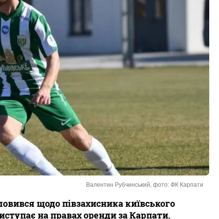
Валентин Рубчинський, фото: ФК Карпати
ловився щодо півзахисника київського
ступає на правах оренди за Карпати.