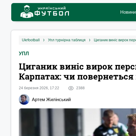
Новини
ukrfootball
упл турнірна таблиця
Циганик виніс вирок пе
УПЛ
Циганик виніс вирок пер
Карпатах: чи повернеться
24 березня 2026, 17:22
2388
Артем Жилінський