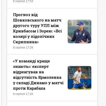
8 серпня 17:53
Прогноз від
Шовковського на матч
другого туру УПЛ між
Кривбасом і Зорею: «Всі
козирі у підопічних
Скрипника»
8 серпня 17:29
«У команді краще
знають»: експерт
відреагував на
відсутність Ярмоленка
у складі Динамо у матчі
проти Карабаха
8 серпня 17:26