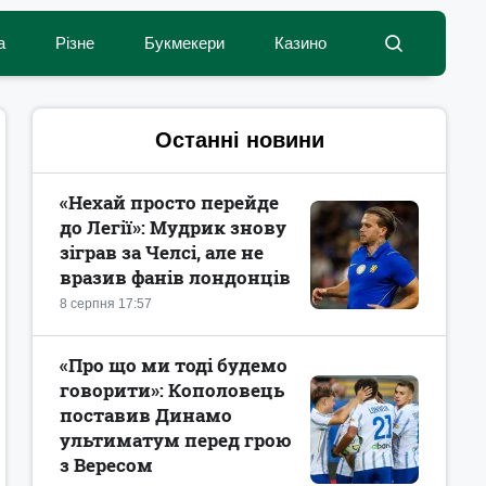
а
Різне
Букмекери
Казино
Останні новини
«Нехай просто перейде
до Легії»: Мудрик знову
зіграв за Челсі, але не
вразив фанів лондонців
8 серпня 17:57
«Про що ми тоді будемо
говорити»: Кополовець
поставив Динамо
ультиматум перед грою
з Вересом