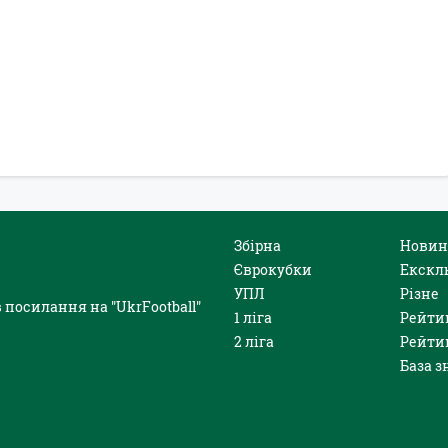
Збірна
Новин
Єврокубки
Екскл
УПЛ
Різне
 посилання на "UkrFootball"
1 ліга
Рейти
2 ліга
Рейти
База з