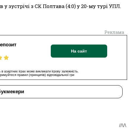
 зустрічі з СК Полтава (4:0) у 20-му турі УПЛ.
Реклама
депозит
На сайт
 в азартних іграх може викликати ігрову залежність.
римуйтеся правил (принципів) відповідальної гри
букмекери