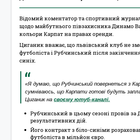
Відомий коментатор та спортивний журнал
щодо майбутнього півзахисника Динамо Ва
кольори Карпат на правах оренди.
Циганик вважає, що львівський клуб не з
футболіста і Рубчинський після закінчення
синіх.
«Я думаю, що Рубчинський повернеться з Кар
сумніваюсь, що Карпати готові будуть запла
Циганик на
своєму ютуб-каналі.
Рубчинський в цьому сезоні провів за 
результативних дій.
Його контракт з біло-синіми розрахован
футболіста в мільйон євро.