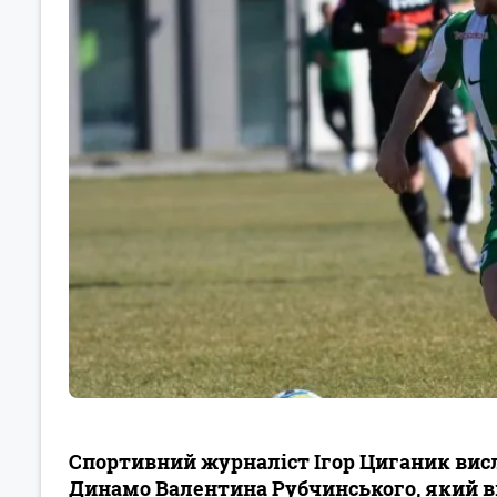
Спортивний журналіст Ігор Циганик вис
Динамо Валентина Рубчинського, який ви