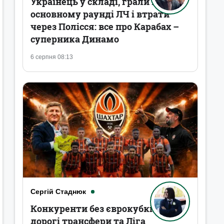
Українець у складі, грали в
основному раунді ЛЧ і втрати
через Полісся: все про Карабах –
суперника Динамо
6 серпня 08:13
Сергій Стаднюк
Конкуренти без єврокубків,
дорогі трансфери та Ліга