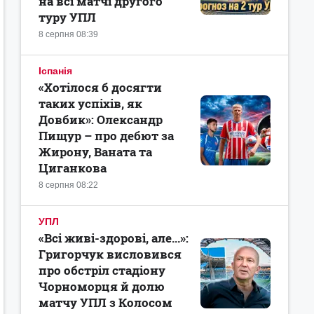
на всі матчі другого
туру УПЛ
8 серпня 08:39
Іспанія
«Хотілося б досягти
таких успіхів, як
Довбик»: Олександр
Пищур – про дебют за
Жирону, Ваната та
Циганкова
8 серпня 08:22
УПЛ
«Всі живі-здорові, але...»:
Григорчук висловився
про обстріл стадіону
Чорноморця й долю
матчу УПЛ з Колосом