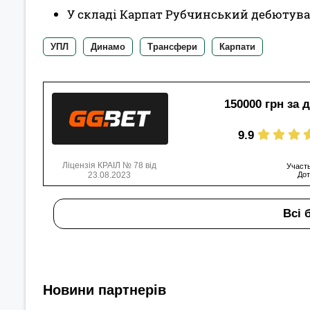
У складі Карпат Рубчинський дебютував у
УПЛ
Динамо
Трансфери
Карпати
150000 грн за 
9.9
Ліцензія КРАІЛ № 78 від
Участь
23.08.2023
Дот
Всі 