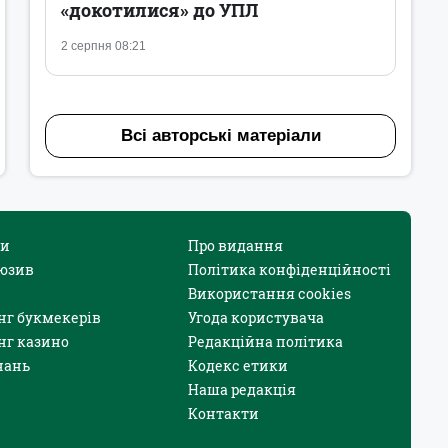
«докотилися» до УПЛ
2 серпня 08:21
Всі авторські матеріали
и
Про видання
юзив
Політика конфіденційності
Використання cookies
нг букмекерів
Угода користувача
нг казино
Редакційна політика
нань
Кодекс етики
Наша редакція
Контакти