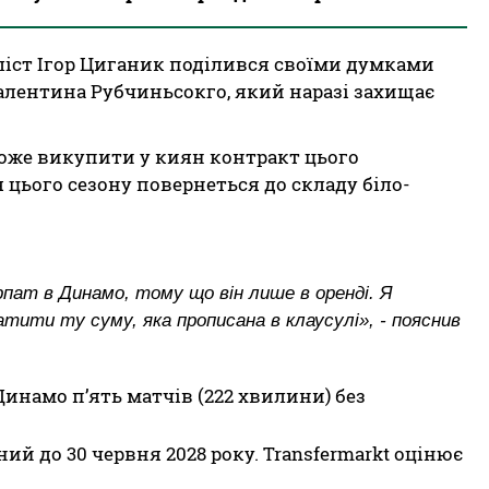
іст Ігор Циганик поділився своїми думками
лентина Рубчиньсокго, який наразі захищає
може викупити у киян контракт цього
 цього сезону повернеться до складу біло-
пат в Динамо, тому що він лише в оренді. Я
тити ту суму, яка прописана в клаусулі», - пояснив
Динамо п’ять матчів (222 хвилини) без
ий до 30 червня 2028 року. Transfermarkt оцінює