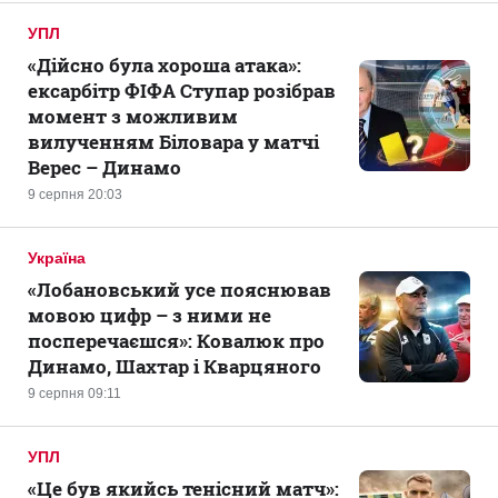
УПЛ
«Дійсно була хороша атака»:
ексарбітр ФІФА Ступар розібрав
момент з можливим
вилученням Біловара у матчі
Верес – Динамо
9 серпня 20:03
Україна
«Лобановський усе пояснював
мовою цифр – з ними не
посперечаєшся»: Ковалюк про
Динамо, Шахтар і Кварцяного
9 серпня 09:11
УПЛ
«Це був якийсь тенісний матч»: