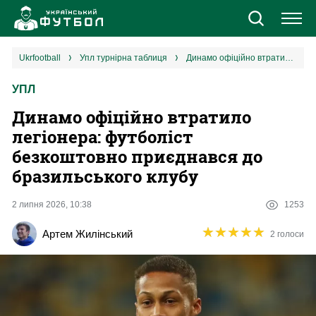
Новини
ukrfootball
упл турнірна таблиця
Динамо офіційно втратило легіонера: футболіст безкоштовно приєднався до бразильського клубу
УПЛ
Збірна
Динамо офіційно втратило
Єврокубки
легіонера: футболіст
безкоштовно приєднався до
УПЛ
бразильського клубу
1 ліга
2 липня 2026, 10:38
1253
★
★
★
★
★
★
★
★
★
★
Артем Жилінський
2 голоси
2 ліга
Різне
Букмекери