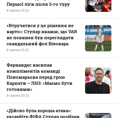
Першої ліги після 3-го туру
9 серпня 20:24
«Втручатися у це рішення не
варто»: Ступар вважає, що VAR
не повинен був переглядати
скандальний фол Біловара
9 серпня 20:22
Фернандес насипав
компліментів команді
Пономарьова перед грою
Карпати – ЛНЗ: «Маємо бути
готовими»
9 серпня 20:10
«Дійсно була хороша атака»:
ексарбітр ФІФА Ступар розібрав