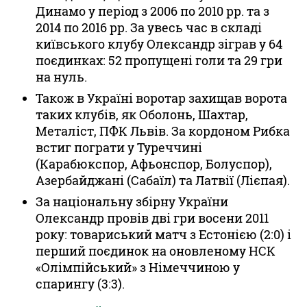
Динамо у період з 2006 по 2010 рр. та з
2014 по 2016 рр. За увесь час в складі
київського клубу Олександр зіграв у 64
поєдинках: 52 пропущені голи та 29 гри
на нуль.
Також в Україні воротар захищав ворота
таких клубів, як Оболонь, Шахтар,
Металіст, ПФК Львів. За кордоном Рибка
встиг пограти у Туреччині
(Карабюкспор, Афьонспор, Болуспор),
Азербайджані (Сабаїл) та Латвії (Лієпая).
За національну збірну України
Олександр провів дві гри восени 2011
року: товариський матч з Естонією (2:0) і
перший поєдинок на оновленому НСК
«Олімпійський» з Німеччиною у
спарингу (3:3).