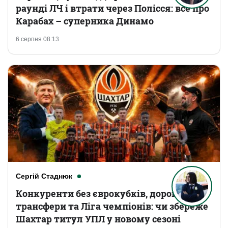
раунді ЛЧ і втрати через Полісся: все про
Карабах – суперника Динамо
6 серпня 08:13
Сергій Стаднюк
Конкуренти без єврокубків, дорогі
трансфери та Ліга чемпіонів: чи збереже
Шахтар титул УПЛ у новому сезоні