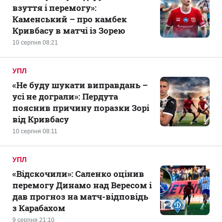
взуття і перемогу»:
Каменський – про камбек
Кривбасу в матчі із Зорею
10 серпня 08:21
УПЛ
«Не буду шукати виправдань –
усі не дограли»: Пердута
пояснив причину поразки Зорі
від Кривбасу
10 серпня 08:11
УПЛ
«Відскочили»: Саленко оцінив
перемогу Динамо над Вересом і
дав прогноз на матч-відповідь
з Карабахом
9 серпня 21:10