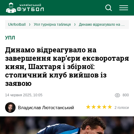
Новини
ukrfootball
упл турнірна таблиця
Динамо відреагувало на завершення кар’єри ексворотаря киян, Шахтаря і збірної: столичний клуб вийшов із заявою
УПЛ
Збірна
Динамо відреагувало на
Єврокубки
завершення кар’єри ексворотаря
киян, Шахтаря і збірної:
УПЛ
столичний клуб вийшов із
заявою
1 ліга
14 червня 2025, 10:05
800
2 ліга
★
★
★
★
★
★
★
★
★
★
Владислав Лютостанський
2 голоси
Різне
Букмекери