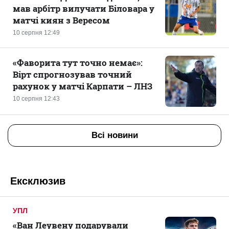
мав арбітр вилучати Біловара у
матчі киян з Вересом
10 серпня 12:49
«Фаворита тут точно немає»:
Вірт спрогнозував точний
рахунок у матчі Карпати – ЛНЗ
10 серпня 12:43
Всі новини
Ексклюзив
УПЛ
«Ван Леувену подарували