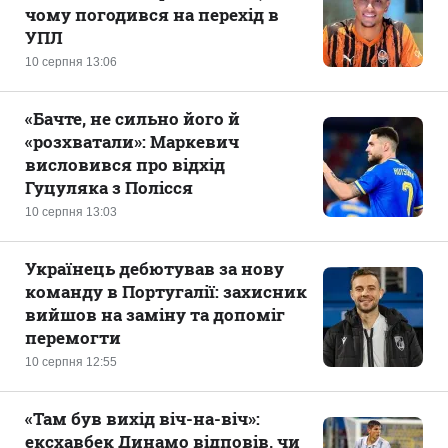
чому погодився на перехід в
УПЛ
10 серпня 13:06
«Бачте, не сильно його й
«розхватали»: Маркевич
висловився про відхід
Гуцуляка з Полісся
10 серпня 13:03
Українець дебютував за нову
команду в Португалії: захисник
вийшов на заміну та допоміг
перемогти
10 серпня 12:55
«Там був вихід віч-на-віч»:
ексхавбек Динамо відповів, чи