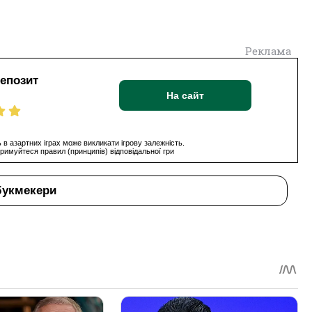
Реклама
депозит
На сайт
 в азартних іграх може викликати ігрову залежність.
римуйтеся правил (принципів) відповідальної гри
букмекери