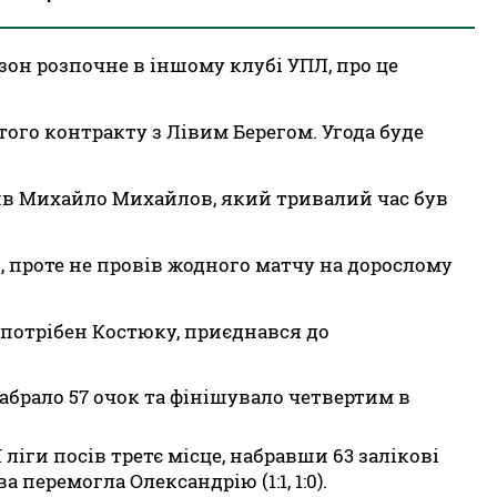
зон розпочне в іншому клубі УПЛ, про це
ого контракту з Лівим Берегом. Угода буде
ив Михайло Михайлов, який тривалий час був
в, проте не провів жодного матчу на дорослому
й потрібен Костюку, приєднався до
абрало 57 очок та фінішувало четвертим в
ліги посів третє місце, набравши 63 залікові
 перемогла Олександрію (1:1, 1:0).