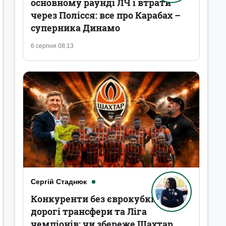
основному раунді ЛЧ і втрати
через Полісся: все про Карабах –
суперника Динамо
6 серпня 08:13
Сергій Стаднюк
Конкуренти без єврокубків,
дорогі трансфери та Ліга
чемпіонів: чи збереже Шахтар