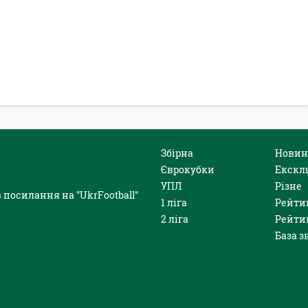
Збірна
Новин
Єврокубки
Екскл
УПЛ
Різне
 посилання на "UkrFootball"
1 ліга
Рейти
2 ліга
Рейти
База з