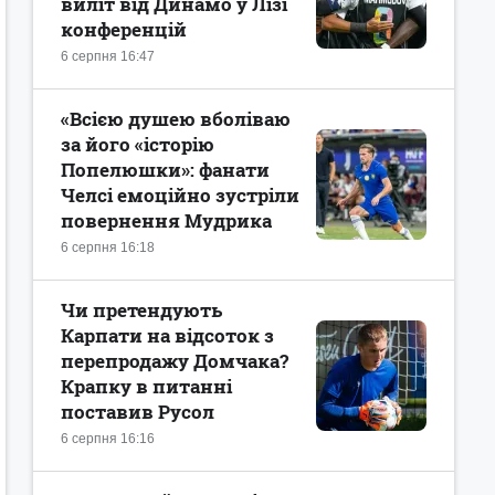
виліт від Динамо у Лізі
конференцій
6 серпня 16:47
«Всією душею вболіваю
за його «історію
Попелюшки»: фанати
Челсі емоційно зустріли
повернення Мудрика
6 серпня 16:18
Чи претендують
Карпати на відсоток з
перепродажу Домчака?
Крапку в питанні
поставив Русол
6 серпня 16:16