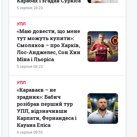
Карабах і згадав Суркіса
5 серпня 18:23
УПЛ
«Маю довести, що мене
тут можуть купити»:
Смоляков – про Харків,
Лос-Анджелес, Сон Хин
Міна і Льоріса
5 серпня 08:23
УПЛ
«Караваєв – не
зрадник»: Бабич
розібрав перший тур
УПЛ, відзначивши
Карпати, Фернандеса і
Кауана Еліса
4 серпня 09:55