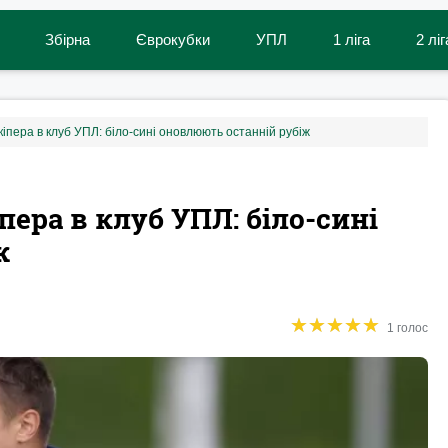
Збірна
Єврокубки
УПЛ
1 ліга
2 ліг
іпера в клуб УПЛ: біло-сині оновлюють останній рубіж
ера в клуб УПЛ: біло-сині
ж
★
★
★
★
★
★
★
★
★
★
1 голос