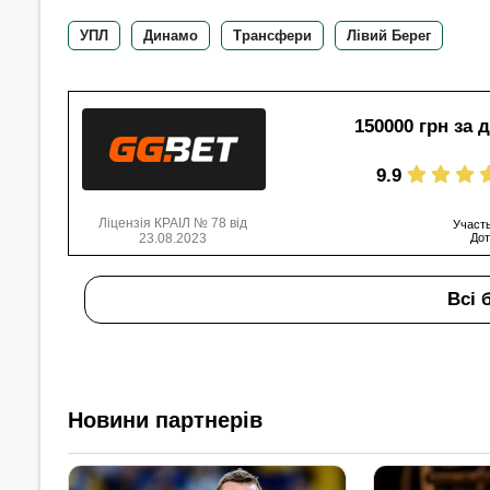
УПЛ
Динамо
Трансфери
Лівий Берег
150000 грн за 
9.9
Ліцензія КРАІЛ № 78 від
Участь
23.08.2023
Дот
Всі 