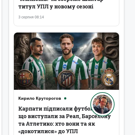
титул УПЛ у новому сезоні
3 серпня 08:14
Кирило Круторогов
Карпати підписали футболістів,
що виступали за Реал, Барселону
та Атлетико: хто вони та як
«докотилися» до УПЛ