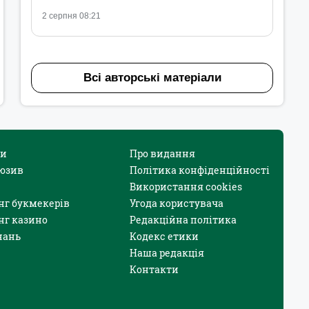
2 серпня 08:21
Всі авторські матеріали
и
Про видання
юзив
Політика конфіденційності
Використання cookies
нг букмекерів
Угода користувача
нг казино
Редакційна політика
нань
Кодекс етики
Наша редакція
Контакти