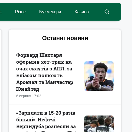
а
Різне
Букмекери
Казино
Останні новини
Форвард Шахтаря
оформив хет-трик на
очах скаутів з АПЛ: за
Еліасом полюють
Арсенал та Манчестер
Юнайтед
6 серпня 17:02
«Зарплати в 15-20 разів
більші»: Нефтчі
Вернидуба рознесли за