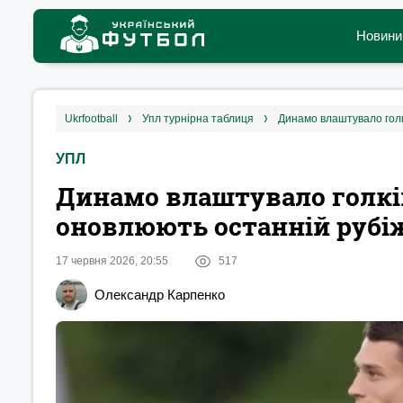
Новини
ukrfootball
упл турнірна таблиця
Динамо влаштувало голк
УПЛ
Динамо влаштувало голкіп
оновлюють останній рубі
17 червня 2026, 20:55
517
Олександр Карпенко