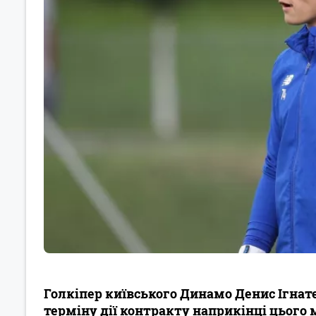
Голкіпер київського Динамо Денис Ігна
терміну дії контракту наприкінці цього 