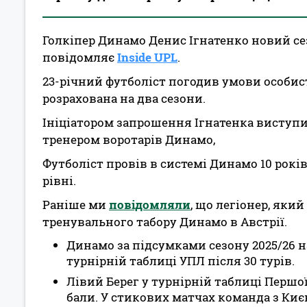
Голкіпер Динамо Денис Ігнатенко новий се
повідомляє
Inside UPL
.
23-річний футболіст погодив умови особист
розрахована на два сезони.
Ініціатором запрошення Ігнатенка виступ
тренером воротарів Динамо,
Футболіст провів в системі Динамо 10 рокі
рівні.
Раніше ми
повідомляли
, що легіонер, яки
тренувального табору Динамо в Австрії.
Динамо за підсумками сезону 2025/26 н
турнірній таблиці УПЛ після 30 турів.
Лівий Берег у турнірній таблиці Першої 
бали. У стикових матчах команда з Києва