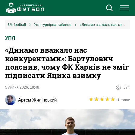
Новини
ukrfootball
упл турнірна таблиця
«Динамо вважало нас конкурентами»: Бартулович пояснив, чому ФК Харків не зміг підписати Яцика взимку
УПЛ
Збірна
«Динамо вважало нас
Єврокубки
конкурентами»: Бартулович
пояснив, чому ФК Харків не зміг
УПЛ
підписати Яцика взимку
1 ліга
5 липня 2026, 18:48
374
★
★
★
★
★
★
★
★
★
★
Артем Жилінський
1 голос
2 ліга
Різне
Букмекери