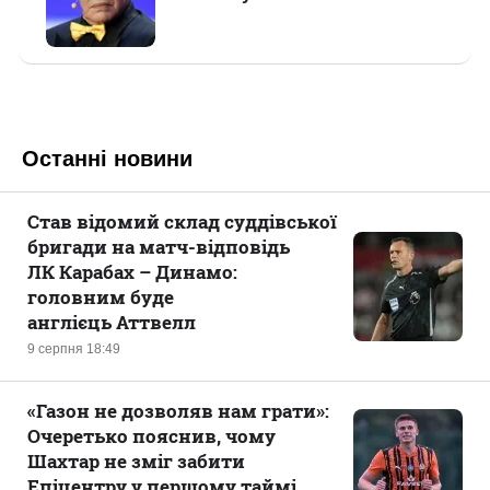
Останні новини
Став відомий склад суддівської
бригади на матч-відповідь
ЛК Карабах – Динамо:
головним буде
англієць Аттвелл
9 серпня 18:49
«Газон не дозволяв нам грати»:
Очеретько пояснив, чому
Шахтар не зміг забити
Епіцентру у першому таймі