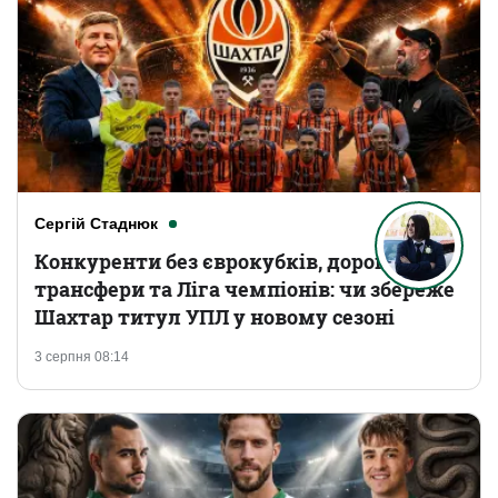
Сергій Стаднюк
Конкуренти без єврокубків, дорогі
трансфери та Ліга чемпіонів: чи збереже
Шахтар титул УПЛ у новому сезоні
3 серпня 08:14