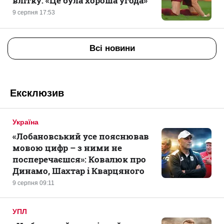
влітку: «Це була хороша угода»
9 серпня 17:53
Всі новини
Ексклюзив
Україна
«Лобановський усе пояснював
мовою цифр – з ними не
посперечаєшся»: Ковалюк про
Динамо, Шахтар і Кварцяного
9 серпня 09:11
УПЛ