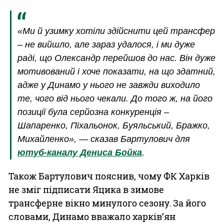
«Ми й узимку хотіли здійснити цей трансфер
– не вийшло, але зараз удалося, і ми дуже
раді, що Олександр перейшов до нас. Він дуже
мотивований і хоче показати, на що здатний,
адже у Динамо у нього не завжди виходило
те, чого від нього чекали. До того ж, на його
позиції була серйозна конкуренція –
Шапаренко, Піхальонок, Буяльський, Бражко,
Михайленко», — сказав Бартулович для
ютуб-каналу Дениса Бойка
.
Також Бартулович пояснив, чому ФК Харків
не зміг підписати Яцика в зимове
трансферне вікно минулого сезону. За його
словами, Динамо вважало харків’ян