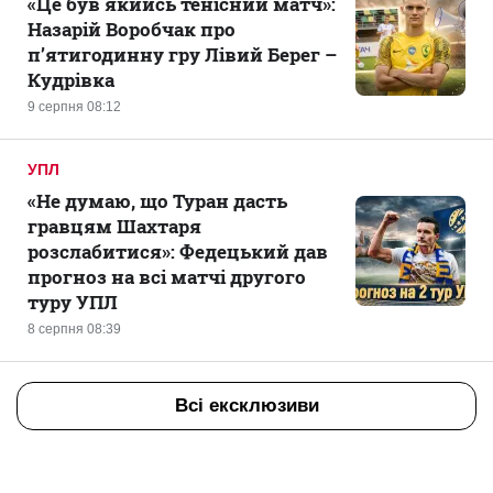
«Це був якийсь тенісний матч»:
Назарій Воробчак про
п’ятигодинну гру Лівий Берег –
Кудрівка
9 серпня 08:12
УПЛ
«Не думаю, що Туран дасть
гравцям Шахтаря
розслабитися»: Федецький дав
прогноз на всі матчі другого
туру УПЛ
8 серпня 08:39
Всі ексклюзиви