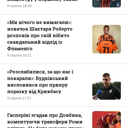
9 серпня 18:39
«Ми нічого не вимагали»:
новачок Шахтаря Роберто
розповів про свій нібито
скандальний відхід із
Фламенго
9 серпня 18:21
«Розслабилися, за що нас і
покарали»: Будківський
висловився про прикру
поразку від Кривбасу
9 серпня 17:57
Гасперіні згадав про Довбика,
коментуючи трансфери Роми